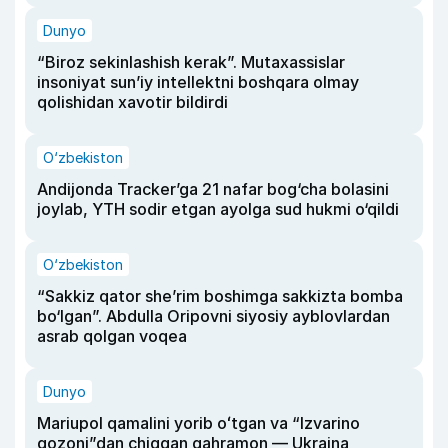
Dunyo
“Biroz sekinlashish kerak”. Mutaxassislar
insoniyat sun’iy intellektni boshqara olmay
qolishidan xavotir bildirdi
O‘zbekiston
Andijonda Tracker’ga 21 nafar bog‘cha bolasini
joylab, YTH sodir etgan ayolga sud hukmi o‘qildi
O‘zbekiston
“Sakkiz qator she’rim boshimga sakkizta bomba
bo‘lgan”. Abdulla Oripovni siyosiy ayblovlardan
asrab qolgan voqea
Dunyo
Mariupol qamalini yorib oʻtgan va “Izvarino
qozoni”dan chiqqan qahramon — Ukraina