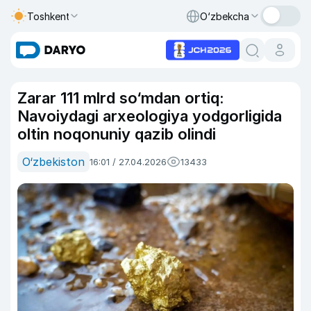
Toshkent
O‘zbekcha
Zarar 111 mlrd so‘mdan ortiq:
Navoiydagi arxeologiya yodgorligida
oltin noqonuniy qazib olindi
O‘zbekiston
16:01 / 27.04.2026
13433