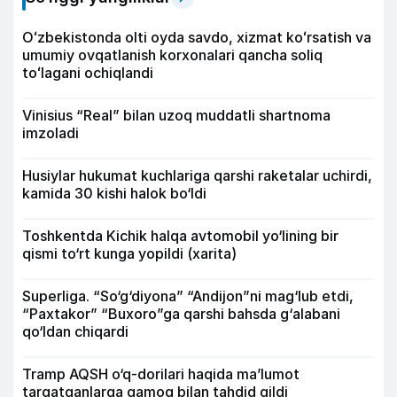
Oʻzbekistonda olti oyda savdo, xizmat koʻrsatish va
umumiy ovqatlanish korxonalari qancha soliq
toʻlagani ochiqlandi
Vinisius “Real” bilan uzoq muddatli shartnoma
imzoladi
Husiylar hukumat kuchlariga qarshi raketalar uchirdi,
kamida 30 kishi halok bo‘ldi
Toshkentda Kichik halqa avtomobil yo‘lining bir
qismi to‘rt kunga yopildi (xarita)
Superliga. “So‘g‘diyona” “Andijon”ni mag‘lub etdi,
“Paxtakor” “Buxoro”ga qarshi bahsda g‘alabani
qo‘ldan chiqardi
Tramp AQSH o‘q-dorilari haqida ma’lumot
tarqatganlarga qamoq bilan tahdid qildi