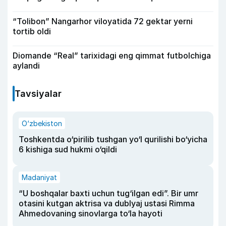
“Tolibon” Nangarhor viloyatida 72 gektar yerni
tortib oldi
Diomande “Real” tarixidagi eng qimmat futbolchiga
aylandi
Tavsiyalar
O‘zbekiston
Toshkentda o‘pirilib tushgan yo‘l qurilishi bo‘yicha
6 kishiga sud hukmi o‘qildi
Madaniyat
“U boshqalar baxti uchun tug‘ilgan edi”. Bir umr
otasini kutgan aktrisa va dublyaj ustasi Rimma
Ahmedovaning sinovlarga to‘la hayoti