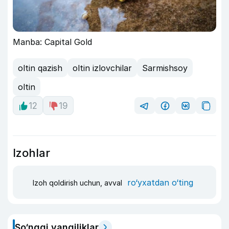
Manba: Capital Gold
oltin qazish
oltin izlovchilar
Sarmishsoy
oltin
12
19
Izohlar
ro‘yxatdan o‘ting
Izoh qoldirish uchun, avval
So‘nggi yangiliklar