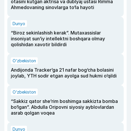
otasini kutgan aktrisa va dublyaj ustasi Rimma
Ahmedovaning sinovlarga to‘la hayoti
Dunyo
“Biroz sekinlashish kerak”. Mutaxassislar
insoniyat sun’iy intellektni boshqara olmay
qolishidan xavotir bildirdi
O‘zbekiston
Andijonda Tracker’ga 21 nafar bog‘cha bolasini
joylab, YTH sodir etgan ayolga sud hukmi o‘qildi
O‘zbekiston
“Sakkiz qator she’rim boshimga sakkizta bomba
bo‘lgan”. Abdulla Oripovni siyosiy ayblovlardan
asrab qolgan voqea
Dunyo