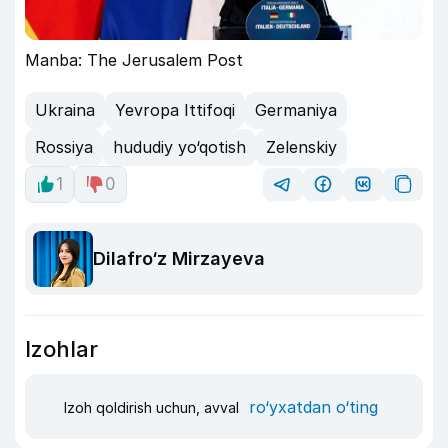
Manba: The Jerusalem Post
Ukraina
Yevropa Ittifoqi
Germaniya
Rossiya
hududiy yo‘qotish
Zelenskiy
1
0
Dilafro‘z Mirzayeva
Izohlar
ro‘yxatdan o‘ting
Izoh qoldirish uchun, avval