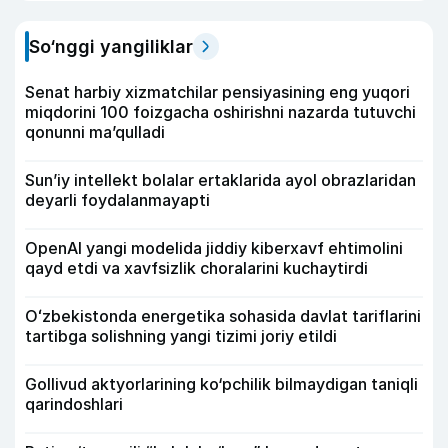
So‘nggi yangiliklar
Senat harbiy xizmatchilar pensiyasining eng yuqori
miqdorini 100 foizgacha oshirishni nazarda tutuvchi
qonunni ma’qulladi
Sun’iy intellekt bolalar ertaklarida ayol obrazlaridan
deyarli foydalanmayapti
OpenAI yangi modelida jiddiy kiberxavf ehtimolini
qayd etdi va xavfsizlik choralarini kuchaytirdi
Oʻzbekistonda energetika sohasida davlat tariflarini
tartibga solishning yangi tizimi joriy etildi
Gollivud aktyorlarining ko‘pchilik bilmaydigan taniqli
qarindoshlari