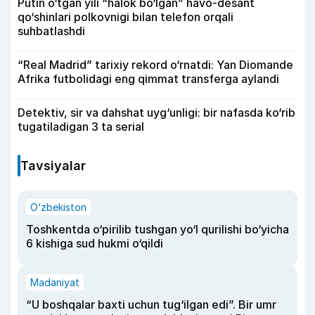
Putin o‘tgan yili “halok bo‘lgan” havo-desant
qo‘shinlari polkovnigi bilan telefon orqali
suhbatlashdi
“Real Madrid” tarixiy rekord o‘rnatdi: Yan Diomande
Afrika futbolidagi eng qimmat transferga aylandi
Detektiv, sir va dahshat uyg‘unligi: bir nafasda ko‘rib
tugatiladigan 3 ta serial
Tavsiyalar
O‘zbekiston
Toshkentda o‘pirilib tushgan yo‘l qurilishi bo‘yicha
6 kishiga sud hukmi o‘qildi
Madaniyat
“U boshqalar baxti uchun tug‘ilgan edi”. Bir umr