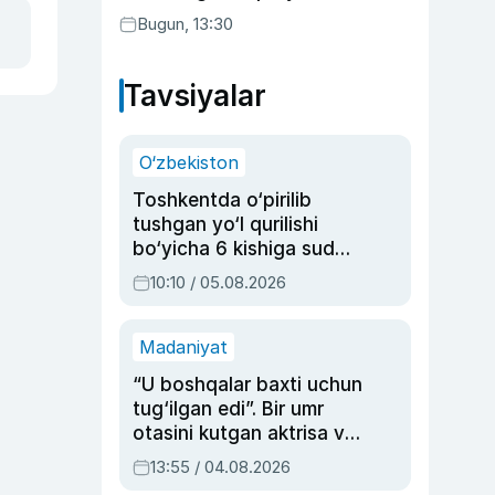
Bugun, 13:30
Tavsiyalar
O‘zbekiston
Toshkentda o‘pirilib
tushgan yo‘l qurilishi
bo‘yicha 6 kishiga sud
hukmi o‘qildi
10:10 / 05.08.2026
Madaniyat
“U boshqalar baxti uchun
tug‘ilgan edi”. Bir umr
otasini kutgan aktrisa va
dublyaj ustasi Rimma
13:55 / 04.08.2026
Ahmedovaning