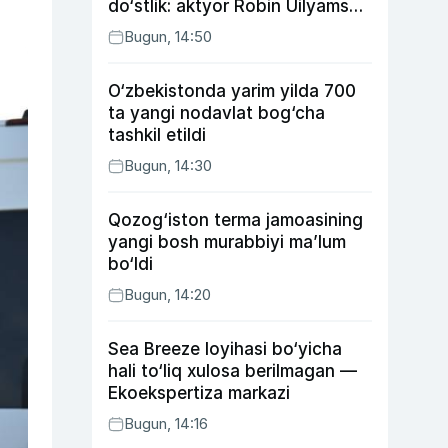
do‘stlik: aktyor Robin Uilyams
haqida ko‘pchilik bilmaydigan
Bugun, 14:50
faktlar
O‘zbekistonda yarim yilda 700
ta yangi nodavlat bog‘cha
tashkil etildi
Bugun, 14:30
Qozog‘iston terma jamoasining
yangi bosh murabbiyi ma’lum
bo‘ldi
Bugun, 14:20
Sea Breeze loyihasi bo‘yicha
hali to‘liq xulosa berilmagan —
Ekoekspertiza markazi
Bugun, 14:16