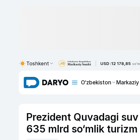
Toshkent
USD :
12 178,85
so'm
O‘zbekiston
Markaziy
Prezident Quvadagi suv
635 mlrd so‘mlik turizm