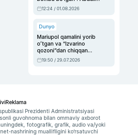
Oripovni siyosiy
12:24 / 01.08.2026
ayblovlardan asrab
qolgan voqea
Dunyo
Mariupol qamalini yorib
oʻtgan va “Izvarino
qozoni”dan chiqqan
qahramon — Ukraina
19:50 / 29.07.2026
armiyasi bosh
qoʻmondoni Drapatiy
haqida
ivi
Reklama
publikasi Prezidenti Administratsiyasi
-sonli guvohnoma bilan ommaviy axborot
shuningdek, fotografik, grafik, audio va/yoki
et-nashrining muallifligini ko‘rsatuvchi