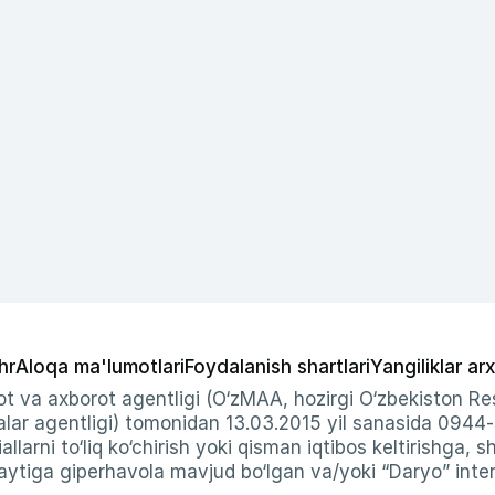
hr
Aloqa ma'lumotlari
Foydalanish shartlari
Yangiliklar arx
t va axborot agentligi (O‘zMAA, hozirgi O‘zbekiston Res
ar agentligi) tomonidan 13.03.2015 yil sanasida 0944
allarni to‘liq ko‘chirish yoki qisman iqtibos keltirishga, 
ytiga giperhavola mavjud bo‘lgan va/yoki “Daryo” intern