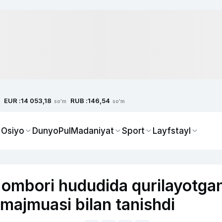
EUR :
RUB :
14 053,18
146,54
so'm
so'm
 Osiyo
Dunyo
Pul
Madaniyat
Sport
Layfstayl
 ombori hududida qurilayotga
 majmuasi bilan tanishdi