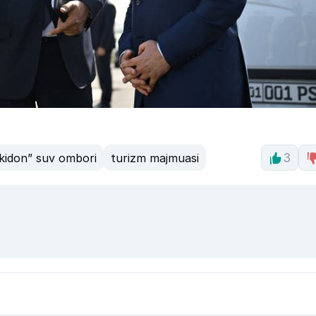
kidon” suv ombori
turizm majmuasi
3