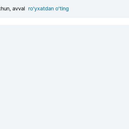
uchun, avval
ro‘yxatdan o‘ting