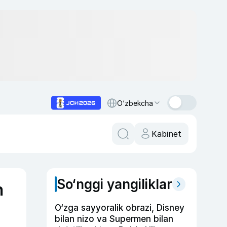
O‘zbekcha
Kabinet
So‘nggi yangiliklar
n
O‘zga sayyoralik obrazi, Disney
bilan nizo va Supermen bilan