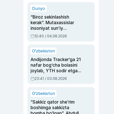
sinovlarga to‘la hayoti
Dunyo
“Biroz sekinlashish
kerak”. Mutaxassislar
insoniyat sun’iy
intellektni boshqara
12:40 / 04.08.2026
olmay qolishidan xavotir
bildirdi
O‘zbekiston
Andijonda Tracker’ga 21
nafar bog‘cha bolasini
joylab, YTH sodir etgan
ayolga sud hukmi o‘qildi
23:41 / 03.08.2026
O‘zbekiston
“Sakkiz qator she’rim
boshimga sakkizta
bomba bo‘lgan”. Abdulla