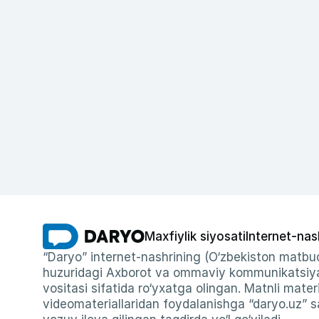
Maxfiylik siyosati
Internet-nas
“Daryo” internet-nashrining (O‘zbekiston matbuo
huzuridagi Axborot va ommaviy kommunikatsiyal
vositasi sifatida ro‘yxatga olingan. Matnli materi
videomateriallaridan foydalanishga “daryo.uz” sa