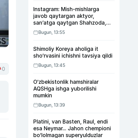
Instagram: Mish-mishlarga
javob qaytargan aktyor,
san’atga qaytgan Shahzoda,
yo‘lga asfalt yotqizgan
Bugun, 13:55
Jahongir Otajonov
Shimoliy Koreya aholiga it
sho‘rvasini ichishni tavsiya qildi
Bugun, 13:45
0
O‘zbekistonlik hamshiralar
AQSHga ishga yuborilishi
mumkin
Bugun, 13:39
Platini, van Basten, Raul, endi
esa Neymar... Jahon chempioni
bo‘lolmagan superyulduzlar