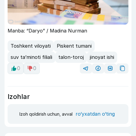
Manba: “Daryo” / Madina Nurman
Toshkent viloyati
Piskent tumani
suv ta’minoti filiali
talon-toroj
jinoyat ishi
0
0
Izohlar
ro‘yxatdan o‘ting
Izoh qoldirish uchun, avval