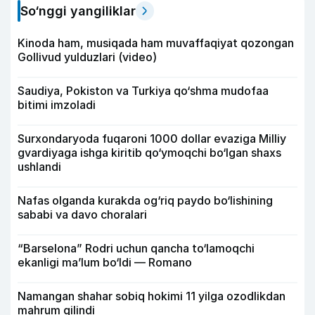
So‘nggi yangiliklar
Kinoda ham, musiqada ham muvaffaqiyat qozongan
Gollivud yulduzlari (video)
Saudiya, Pokiston va Turkiya qo‘shma mudofaa
bitimi imzoladi
Surxondaryoda fuqaroni 1000 dollar evaziga Milliy
gvardiyaga ishga kiritib qo‘ymoqchi bo‘lgan shaxs
ushlandi
Nafas olganda kurakda og‘riq paydo bo‘lishining
sababi va davo choralari
“Barselona” Rodri uchun qancha to‘lamoqchi
ekanligi ma’lum bo‘ldi — Romano
Namangan shahar sobiq hokimi 11 yilga ozodlikdan
mahrum qilindi