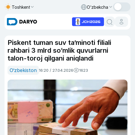
Toshkent
O‘zbekcha
Piskent tuman suv ta’minoti filiali
rahbari 3 mlrd so‘mlik quvurlarni
talon-toroj qilgani aniqlandi
O‘zbekiston
16:20 / 27.04.2026
1623