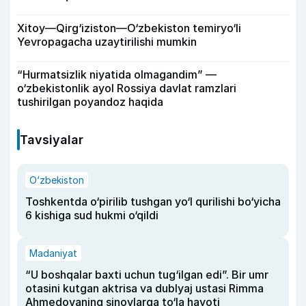
Xitoy—Qirg‘iziston—O‘zbekiston temiryo‘li
Yevropagacha uzaytirilishi mumkin
“Hurmatsizlik niyatida olmagandim” —
o‘zbekistonlik ayol Rossiya davlat ramzlari
tushirilgan poyandoz haqida
Tavsiyalar
O‘zbekiston
Toshkentda o‘pirilib tushgan yo‘l qurilishi bo‘yicha
6 kishiga sud hukmi o‘qildi
Madaniyat
“U boshqalar baxti uchun tug‘ilgan edi”. Bir umr
otasini kutgan aktrisa va dublyaj ustasi Rimma
Ahmedovaning sinovlarga to‘la hayoti