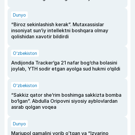
Dunyo
“Biroz sekinlashish kerak”. Mutaxassislar
insoniyat sun’iy intellektni boshqara olmay
qolishidan xavotir bildirdi
O‘zbekiston
Andijonda Tracker’ga 21 nafar bog‘cha bolasini
joylab, YTH sodir etgan ayolga sud hukmi o‘qildi
O‘zbekiston
“Sakkiz qator she’rim boshimga sakkizta bomba
bo‘lgan”. Abdulla Oripovni siyosiy ayblovlardan
asrab qolgan voqea
Dunyo
Mariupol qamalini yorib oʻtgan va “Izvarino