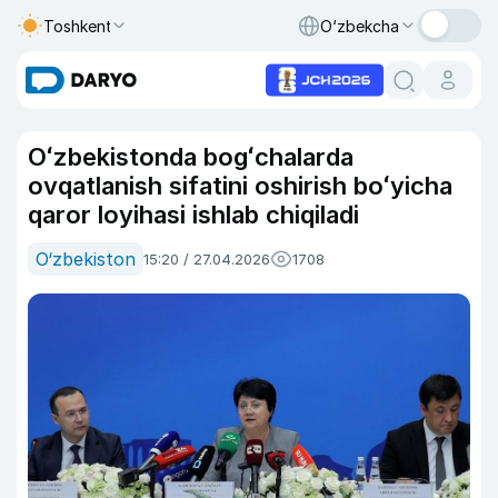
Toshkent
O‘zbekcha
Oʻzbekistonda bogʻchalarda
ovqatlanish sifatini oshirish boʻyicha
qaror loyihasi ishlab chiqiladi
O‘zbekiston
15:20 / 27.04.2026
1708