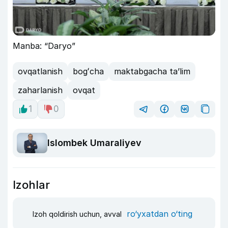
Manba: “Daryo”
ovqatlanish
bogʻcha
maktabgacha taʼlim
zaharlanish
ovqat
1
0
Islombek Umaraliyev
Izohlar
ro‘yxatdan o‘ting
Izoh qoldirish uchun, avval