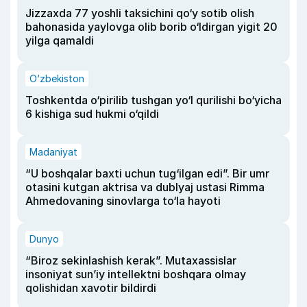
Jizzaxda 77 yoshli taksichini qo‘y sotib olish
bahonasida yaylovga olib borib o‘ldirgan yigit 20
yilga qamaldi
O‘zbekiston
Toshkentda o‘pirilib tushgan yo‘l qurilishi bo‘yicha
6 kishiga sud hukmi o‘qildi
Madaniyat
“U boshqalar baxti uchun tug‘ilgan edi”. Bir umr
otasini kutgan aktrisa va dublyaj ustasi Rimma
Ahmedovaning sinovlarga to‘la hayoti
Dunyo
“Biroz sekinlashish kerak”. Mutaxassislar
insoniyat sun’iy intellektni boshqara olmay
qolishidan xavotir bildirdi