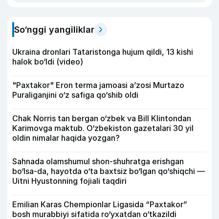
So‘nggi yangiliklar
Ukraina dronlari Tataristonga hujum qildi, 13 kishi
halok bo‘ldi (video)
"Paxtakor" Eron terma jamoasi a’zosi Murtazo
Puraliganjini o‘z safiga qo‘shib oldi
Chak Norris tan bergan o‘zbek va Bill Klintondan
Karimovga maktub. O‘zbekiston gazetalari 30 yil
oldin nimalar haqida yozgan?
Sahnada olamshumul shon-shuhratga erishgan
bo‘lsa-da, hayotda o‘ta baxtsiz bo‘lgan qo‘shiqchi —
Uitni Hyustonning fojiali taqdiri
Emilian Karas Chempionlar Ligasida “Paxtakor”
bosh murabbiyi sifatida ro‘yxatdan o‘tkazildi