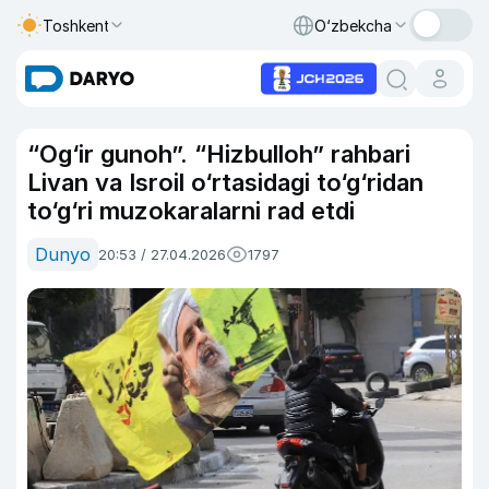
Toshkent
O‘zbekcha
“Og‘ir gunoh”. “Hizbulloh” rahbari
Livan va Isroil o‘rtasidagi to‘g‘ridan
to‘g‘ri muzokaralarni rad etdi
Dunyo
20:53 / 27.04.2026
1797