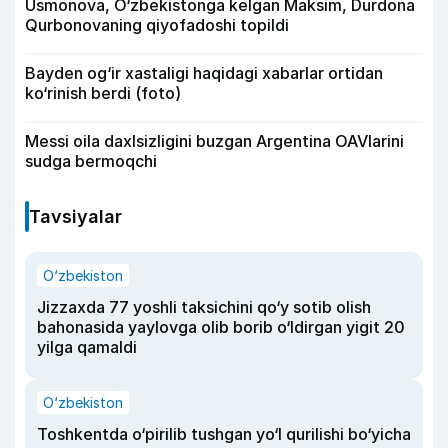
Usmonova, O‘zbekistonga kelgan Maksim, Durdona
Qurbonovaning qiyofadoshi topildi
Bayden og‘ir xastaligi haqidagi xabarlar ortidan
ko‘rinish berdi (foto)
Messi oila daxlsizligini buzgan Argentina OAVlarini
sudga bermoqchi
Tavsiyalar
O‘zbekiston
Jizzaxda 77 yoshli taksichini qo‘y sotib olish
bahonasida yaylovga olib borib o‘ldirgan yigit 20
yilga qamaldi
O‘zbekiston
Toshkentda o‘pirilib tushgan yo‘l qurilishi bo‘yicha