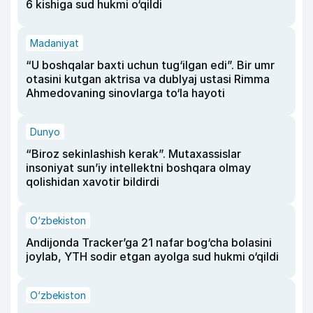
6 kishiga sud hukmi o‘qildi
Madaniyat
“U boshqalar baxti uchun tug‘ilgan edi”. Bir umr
otasini kutgan aktrisa va dublyaj ustasi Rimma
Ahmedovaning sinovlarga to‘la hayoti
Dunyo
“Biroz sekinlashish kerak”. Mutaxassislar
insoniyat sun’iy intellektni boshqara olmay
qolishidan xavotir bildirdi
O‘zbekiston
Andijonda Tracker’ga 21 nafar bog‘cha bolasini
joylab, YTH sodir etgan ayolga sud hukmi o‘qildi
O‘zbekiston