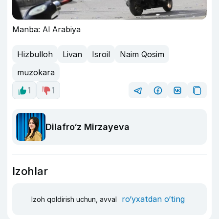
Manba: Al Arabiya
Hizbulloh
Livan
Isroil
Naim Qosim
muzokara
1
1
Dilafro‘z Mirzayeva
Izohlar
ro‘yxatdan o‘ting
Izoh qoldirish uchun, avval