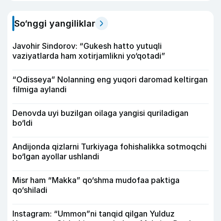
So‘nggi yangiliklar
Javohir Sindorov: “Gukesh hatto yutuqli
vaziyatlarda ham xotirjamlikni yo‘qotadi”
“Odisseya” Nolanning eng yuqori daromad keltirgan
filmiga aylandi
Denovda uyi buzilgan oilaga yangisi quriladigan
bo‘ldi
Andijonda qizlarni Turkiyaga fohishalikka sotmoqchi
bo‘lgan ayollar ushlandi
Misr ham “Makka” qo‘shma mudofaa paktiga
qo‘shiladi
Instagram: “Ummon”ni tanqid qilgan Yulduz