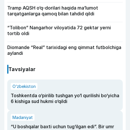
Tramp AQSH o‘q-dorilari haqida ma’lumot
tarqatganlarga qamoq bilan tahdid qildi
“Tolibon” Nangarhor viloyatida 72 gektar yerni
tortib oldi
Diomande “Real” tarixidagi eng qimmat futbolchiga
aylandi
Tavsiyalar
O‘zbekiston
Toshkentda o‘pirilib tushgan yo‘l qurilishi bo‘yicha
6 kishiga sud hukmi o‘qildi
Madaniyat
“U boshqalar baxti uchun tug‘ilgan edi”. Bir umr