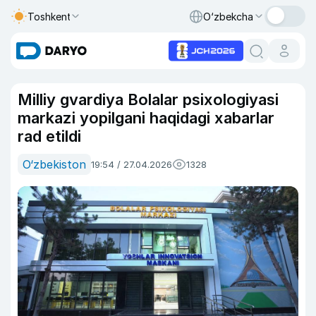
Toshkent
O‘zbekcha
Milliy gvardiya Bolalar psixologiyasi
markazi yopilgani haqidagi xabarlar
rad etildi
O‘zbekiston
19:54 / 27.04.2026
1328