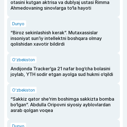
otasini kutgan aktrisa va dublyaj ustasi Rimma
Ahmedovaning sinovlarga to‘la hayoti
Dunyo
“Biroz sekinlashish kerak”. Mutaxassislar
insoniyat sun’iy intellektni boshqara olmay
qolishidan xavotir bildirdi
O‘zbekiston
Andijonda Tracker’ga 21 nafar bog‘cha bolasini
joylab, YTH sodir etgan ayolga sud hukmi o‘qildi
O‘zbekiston
“Sakkiz qator she’rim boshimga sakkizta bomba
bo‘lgan”. Abdulla Oripovni siyosiy ayblovlardan
asrab qolgan voqea
Dunyo