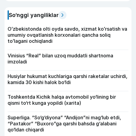
So‘nggi yangiliklar
Oʻzbekistonda olti oyda savdo, xizmat koʻrsatish va
umumiy ovqatlanish korxonalari qancha soliq
toʻlagani ochiqlandi
Vinisius “Real” bilan uzoq muddatli shartnoma
imzoladi
Husiylar hukumat kuchlariga qarshi raketalar uchirdi,
kamida 30 kishi halok bo‘ldi
Toshkentda Kichik halqa avtomobil yo‘lining bir
qismi to‘rt kunga yopildi (xarita)
Superliga. “So‘g‘diyona” “Andijon”ni mag‘lub etdi,
“Paxtakor” “Buxoro”ga qarshi bahsda g‘alabani
qo‘ldan chiqardi