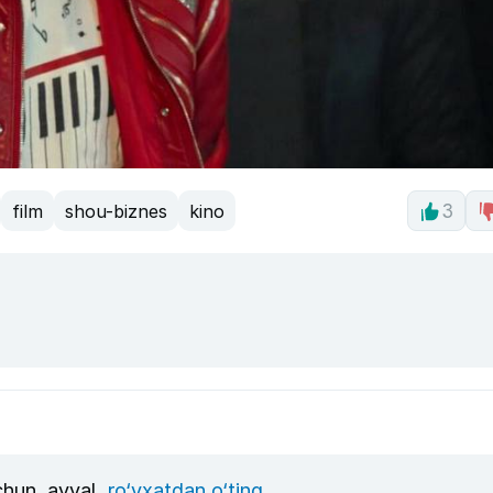
film
shou-biznes
kino
3
uchun, avval
ro‘yxatdan o‘ting