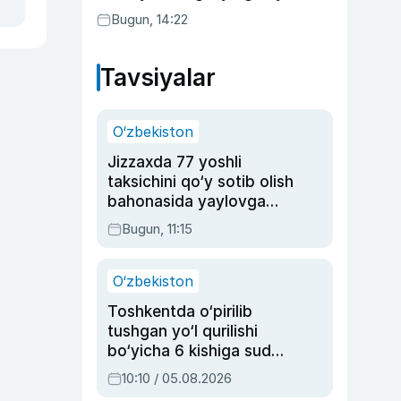
Bugun, 14:22
Tavsiyalar
O‘zbekiston
Jizzaxda 77 yoshli
taksichini qo‘y sotib olish
bahonasida yaylovga
olib borib o‘ldirgan yigit
Bugun, 11:15
20 yilga qamaldi
O‘zbekiston
Toshkentda o‘pirilib
tushgan yo‘l qurilishi
bo‘yicha 6 kishiga sud
hukmi o‘qildi
10:10 / 05.08.2026