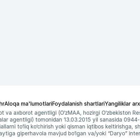
hr
Aloqa ma'lumotlari
Foydalanish shartlari
Yangiliklar arx
t va axborot agentligi (O‘zMAA, hozirgi O‘zbekiston Res
ar agentligi) tomonidan 13.03.2015 yil sanasida 0944
allarni to‘liq ko‘chirish yoki qisman iqtibos keltirishga, 
ytiga giperhavola mavjud bo‘lgan va/yoki “Daryo” intern