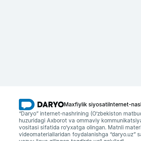
Maxfiylik siyosati
Internet-nas
“Daryo” internet-nashrining (O‘zbekiston matbuo
huzuridagi Axborot va ommaviy kommunikatsiyal
vositasi sifatida ro‘yxatga olingan. Matnli materi
videomateriallaridan foydalanishga “daryo.uz” sa