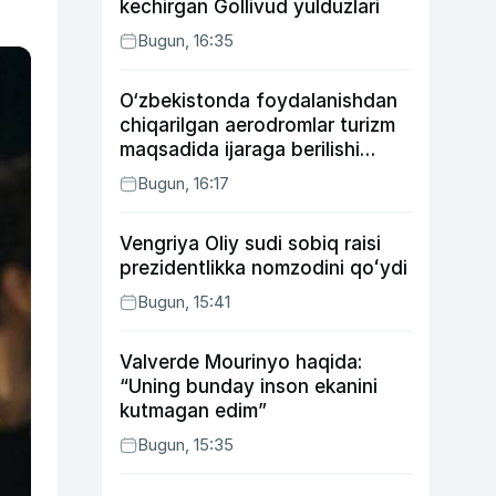
kechirgan Gollivud yulduzlari
Bugun, 16:35
O‘zbekistonda foydalanishdan
chiqarilgan aerodromlar turizm
maqsadida ijaraga berilishi
mumkin
Bugun, 16:17
Vengriya Oliy sudi sobiq raisi
prezidentlikka nomzodini qoʻydi
Bugun, 15:41
Valverde Mourinyo haqida:
“Uning bunday inson ekanini
kutmagan edim”
Bugun, 15:35