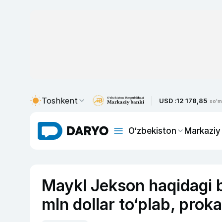
Toshkent
USD :
12 178,85
so'm
O‘zbekiston
Markaziy
Maykl Jekson haqidagi b
mln dollar to‘plab, prok