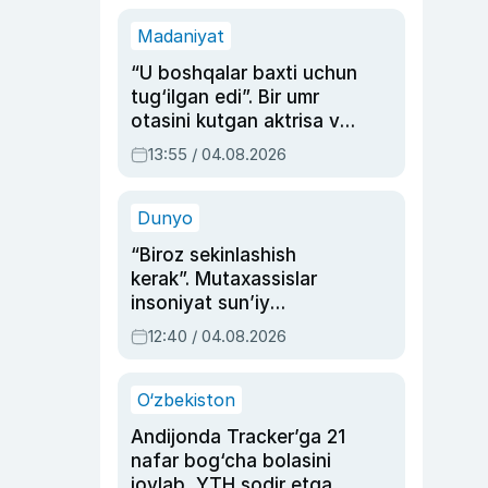
Madaniyat
“U boshqalar baxti uchun
tug‘ilgan edi”. Bir umr
otasini kutgan aktrisa va
dublyaj ustasi Rimma
13:55 / 04.08.2026
Ahmedovaning
sinovlarga to‘la hayoti
Dunyo
“Biroz sekinlashish
kerak”. Mutaxassislar
insoniyat sun’iy
intellektni boshqara
12:40 / 04.08.2026
olmay qolishidan xavotir
bildirdi
O‘zbekiston
Andijonda Tracker’ga 21
nafar bog‘cha bolasini
joylab, YTH sodir etgan