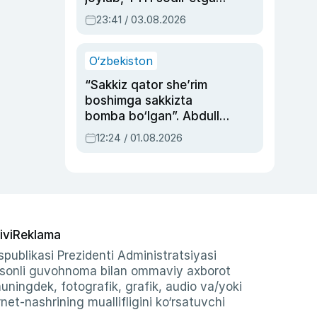
ayolga sud hukmi o‘qildi
23:41 / 03.08.2026
O‘zbekiston
“Sakkiz qator she’rim
boshimga sakkizta
bomba bo‘lgan”. Abdulla
Oripovni siyosiy
12:24 / 01.08.2026
ayblovlardan asrab
qolgan voqea
ivi
Reklama
publikasi Prezidenti Administratsiyasi
-sonli guvohnoma bilan ommaviy axborot
shuningdek, fotografik, grafik, audio va/yoki
et-nashrining muallifligini ko‘rsatuvchi