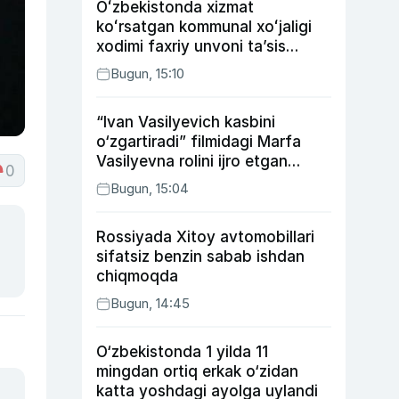
Oʻzbekistonda xizmat
koʻrsatgan kommunal xoʻjaligi
xodimi faxriy unvoni taʼsis
etilishi mumkin
Bugun, 15:10
“Ivan Vasilyevich kasbini
o‘zgartiradi” filmidagi Marfa
Vasilyevna rolini ijro etgan
0
aktrisaning taqdiri qanday
Bugun, 15:04
kechdi?
Rossiyada Xitoy avtomobillari
sifatsiz benzin sabab ishdan
chiqmoqda
Bugun, 14:45
O‘zbekistonda 1 yilda 11
mingdan ortiq erkak o‘zidan
katta yoshdagi ayolga uylandi