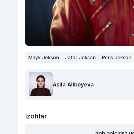
Mayk Jekson
Jafar Jekson
Peris Jekson
Asila Aliboyeva
Izohlar
Izoh qoldirish 