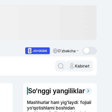
O‘zbekcha
Kabinet
So‘nggi yangiliklar
Mashhurlar ham yig‘laydi: fojiali
yo‘qotishlarni boshidan