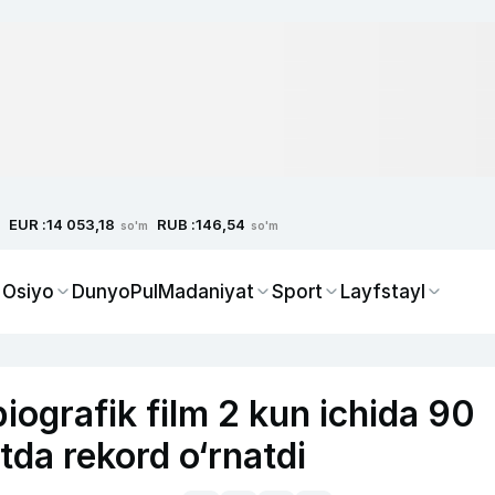
EUR :
RUB :
14 053,18
146,54
so'm
so'm
 Osiyo
Dunyo
Pul
Madaniyat
Sport
Layfstayl
iografik film 2 kun ichida 90
atda rekord o‘rnatdi