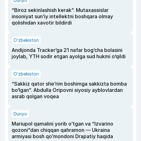
Dunyo
“Biroz sekinlashish kerak”. Mutaxassislar
insoniyat sun’iy intellektni boshqara olmay
qolishidan xavotir bildirdi
O‘zbekiston
Andijonda Tracker’ga 21 nafar bog‘cha bolasini
joylab, YTH sodir etgan ayolga sud hukmi o‘qildi
O‘zbekiston
“Sakkiz qator she’rim boshimga sakkizta bomba
bo‘lgan”. Abdulla Oripovni siyosiy ayblovlardan
asrab qolgan voqea
Dunyo
Mariupol qamalini yorib oʻtgan va “Izvarino
qozoni”dan chiqqan qahramon — Ukraina
armiyasi bosh qoʻmondoni Drapatiy haqida