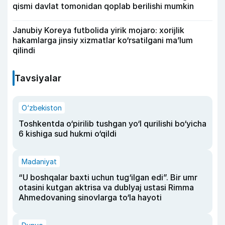
qismi davlat tomonidan qoplab berilishi mumkin
Janubiy Koreya futbolida yirik mojaro: xorijlik
hakamlarga jinsiy xizmatlar ko‘rsatilgani ma’lum
qilindi
Tavsiyalar
O‘zbekiston
Toshkentda o‘pirilib tushgan yo‘l qurilishi bo‘yicha
6 kishiga sud hukmi o‘qildi
Madaniyat
“U boshqalar baxti uchun tug‘ilgan edi”. Bir umr
otasini kutgan aktrisa va dublyaj ustasi Rimma
Ahmedovaning sinovlarga to‘la hayoti