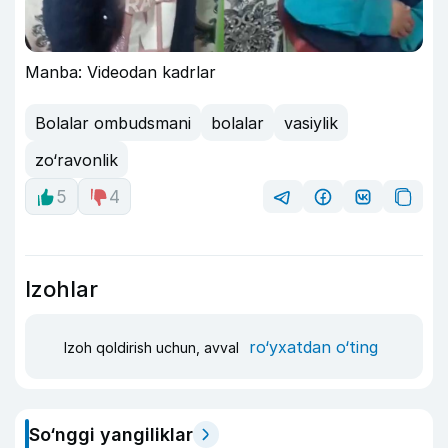
Manba: Videodan kadrlar
Bolalar ombudsmani
bolalar
vasiylik
zo‘ravonlik
5
4
Izohlar
ro‘yxatdan o‘ting
Izoh qoldirish uchun, avval
So‘nggi yangiliklar