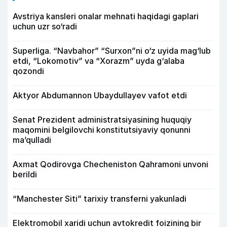
Avstriya kansleri onalar mehnati haqidagi gaplari
uchun uzr so‘radi
Superliga. “Navbahor” “Surxon”ni o‘z uyida mag‘lub
etdi, “Lokomotiv” va “Xorazm” uyda g‘alaba
qozondi
Aktyor Abdu­mannon Ubaydullayev vafot etdi
Senat Prezident administratsiyasining huquqiy
maqomini belgilovchi konstitutsiyaviy qonunni
ma’qulladi
Axmat Qodirovga Checheniston Qahramoni unvoni
berildi
“Manchester Siti” tarixiy transferni yakunladi
Elektromobil xaridi uchun avtokredit foizining bir