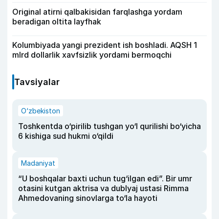
Original atirni qalbakisidan farqlashga yordam
beradigan oltita layfhak
Kolumbiyada yangi prezident ish boshladi. AQSH 1
mlrd dollarlik xavfsizlik yordami bermoqchi
Tavsiyalar
O‘zbekiston
Toshkentda o‘pirilib tushgan yo‘l qurilishi bo‘yicha
6 kishiga sud hukmi o‘qildi
Madaniyat
“U boshqalar baxti uchun tug‘ilgan edi”. Bir umr
otasini kutgan aktrisa va dublyaj ustasi Rimma
Ahmedovaning sinovlarga to‘la hayoti