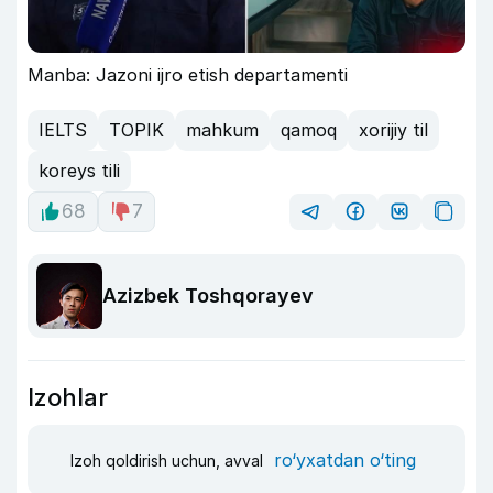
Manba: Jazoni ijro etish departamenti
IELTS
TOPIK
mahkum
qamoq
xorijiy til
koreys tili
68
7
Azizbek Toshqorayev
Izohlar
ro‘yxatdan o‘ting
Izoh qoldirish uchun, avval