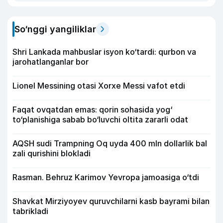
So‘nggi yangiliklar
Shri Lankada mahbuslar isyon ko‘tardi: qurbon va
jarohatlanganlar bor
Lionel Messining otasi Xorxe Messi vafot etdi
Faqat ovqatdan emas: qorin sohasida yog‘
to‘planishiga sabab bo‘luvchi oltita zararli odat
AQSH sudi Trampning Oq uyda 400 mln dollarlik bal
zali qurishini blokladi
Rasman. Behruz Karimov Yevropa jamoasiga o‘tdi
Shavkat Mirziyoyev quruvchilarni kasb bayrami bilan
tabrikladi