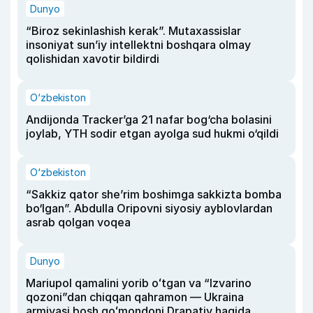
Dunyo
“Biroz sekinlashish kerak”. Mutaxassislar
insoniyat sun’iy intellektni boshqara olmay
qolishidan xavotir bildirdi
O‘zbekiston
Andijonda Tracker’ga 21 nafar bog‘cha bolasini
joylab, YTH sodir etgan ayolga sud hukmi o‘qildi
O‘zbekiston
“Sakkiz qator she’rim boshimga sakkizta bomba
bo‘lgan”. Abdulla Oripovni siyosiy ayblovlardan
asrab qolgan voqea
Dunyo
Mariupol qamalini yorib oʻtgan va “Izvarino
qozoni”dan chiqqan qahramon — Ukraina
armiyasi bosh qoʻmondoni Drapatiy haqida