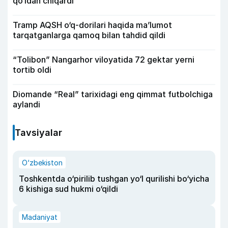
qo‘ldan chiqardi
Tramp AQSH o‘q-dorilari haqida ma’lumot
tarqatganlarga qamoq bilan tahdid qildi
“Tolibon” Nangarhor viloyatida 72 gektar yerni
tortib oldi
Diomande “Real” tarixidagi eng qimmat futbolchiga
aylandi
Tavsiyalar
O‘zbekiston
Toshkentda o‘pirilib tushgan yo‘l qurilishi bo‘yicha
6 kishiga sud hukmi o‘qildi
Madaniyat