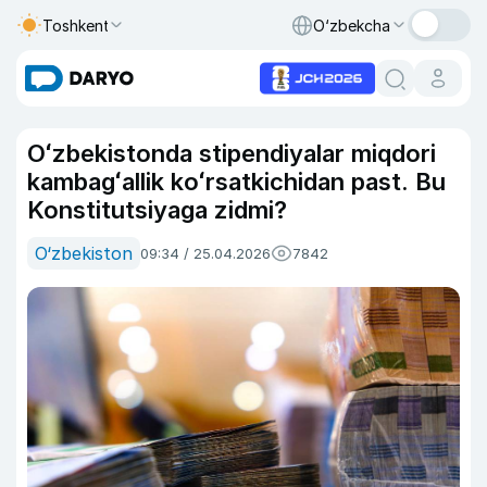
Toshkent
O‘zbekcha
Oʻzbekistonda stipendiyalar miqdori
kambagʻallik koʻrsatkichidan past. Bu
Konstitutsiyaga zidmi?
O‘zbekiston
09:34 / 25.04.2026
7842