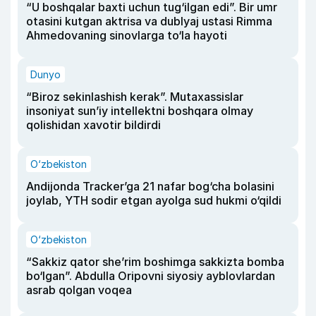
“U boshqalar baxti uchun tug‘ilgan edi”. Bir umr
otasini kutgan aktrisa va dublyaj ustasi Rimma
Ahmedovaning sinovlarga to‘la hayoti
Dunyo
“Biroz sekinlashish kerak”. Mutaxassislar
insoniyat sun’iy intellektni boshqara olmay
qolishidan xavotir bildirdi
O‘zbekiston
Andijonda Tracker’ga 21 nafar bog‘cha bolasini
joylab, YTH sodir etgan ayolga sud hukmi o‘qildi
O‘zbekiston
“Sakkiz qator she’rim boshimga sakkizta bomba
bo‘lgan”. Abdulla Oripovni siyosiy ayblovlardan
asrab qolgan voqea