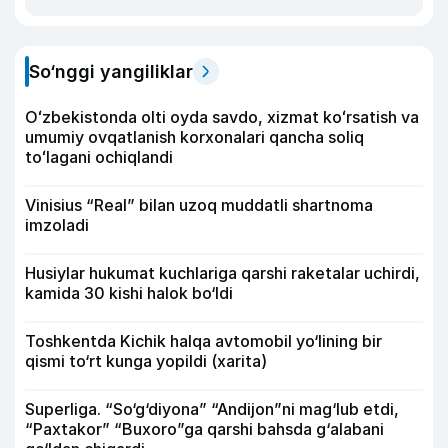
So‘nggi yangiliklar
Oʻzbekistonda olti oyda savdo, xizmat koʻrsatish va
umumiy ovqatlanish korxonalari qancha soliq
toʻlagani ochiqlandi
Vinisius “Real” bilan uzoq muddatli shartnoma
imzoladi
Husiylar hukumat kuchlariga qarshi raketalar uchirdi,
kamida 30 kishi halok bo‘ldi
Toshkentda Kichik halqa avtomobil yo‘lining bir
qismi to‘rt kunga yopildi (xarita)
Superliga. “So‘g‘diyona” “Andijon”ni mag‘lub etdi,
“Paxtakor” “Buxoro”ga qarshi bahsda g‘alabani