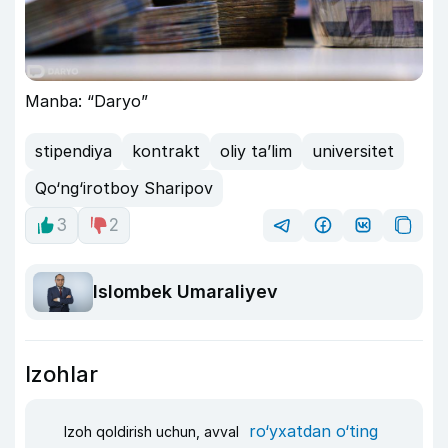
Manba: “Daryo”
stipendiya
kontrakt
oliy taʼlim
universitet
Qo‘ng‘irotboy Sharipov
3
2
Islombek Umaraliyev
Izohlar
ro‘yxatdan o‘ting
Izoh qoldirish uchun, avval