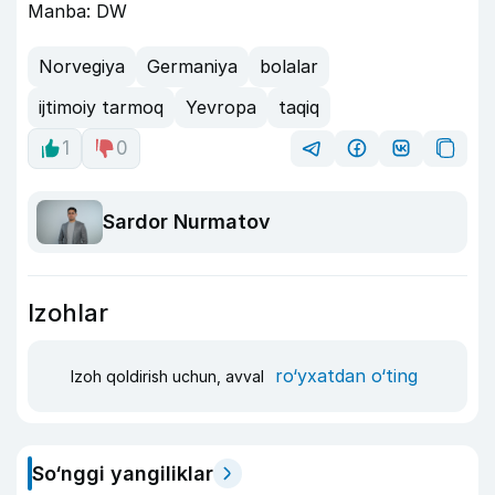
Manba: DW
Norvegiya
Germaniya
bolalar
ijtimoiy tarmoq
Yevropa
taqiq
1
0
Sardor Nurmatov
Izohlar
ro‘yxatdan o‘ting
Izoh qoldirish uchun, avval
So‘nggi yangiliklar