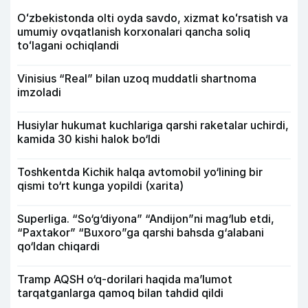
Oʻzbekistonda olti oyda savdo, xizmat koʻrsatish va
umumiy ovqatlanish korxonalari qancha soliq
toʻlagani ochiqlandi
Vinisius “Real” bilan uzoq muddatli shartnoma
imzoladi
Husiylar hukumat kuchlariga qarshi raketalar uchirdi,
kamida 30 kishi halok bo‘ldi
Toshkentda Kichik halqa avtomobil yo‘lining bir
qismi to‘rt kunga yopildi (xarita)
Superliga. “So‘g‘diyona” “Andijon”ni mag‘lub etdi,
“Paxtakor” “Buxoro”ga qarshi bahsda g‘alabani
qo‘ldan chiqardi
Tramp AQSH o‘q-dorilari haqida ma’lumot
tarqatganlarga qamoq bilan tahdid qildi