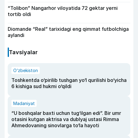
“Tolibon” Nangarhor viloyatida 72 gektar yerni
tortib oldi
Diomande “Real” tarixidagi eng qimmat futbolchiga
aylandi
Tavsiyalar
O‘zbekiston
Toshkentda o‘pirilib tushgan yo‘l qurilishi bo‘yicha
6 kishiga sud hukmi o‘qildi
Madaniyat
“U boshqalar baxti uchun tug‘ilgan edi”. Bir umr
otasini kutgan aktrisa va dublyaj ustasi Rimma
Ahmedovaning sinovlarga to‘la hayoti