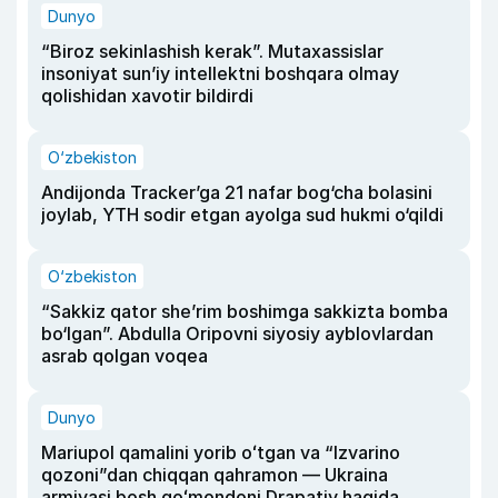
Dunyo
“Biroz sekinlashish kerak”. Mutaxassislar
insoniyat sun’iy intellektni boshqara olmay
qolishidan xavotir bildirdi
O‘zbekiston
Andijonda Tracker’ga 21 nafar bog‘cha bolasini
joylab, YTH sodir etgan ayolga sud hukmi o‘qildi
O‘zbekiston
“Sakkiz qator she’rim boshimga sakkizta bomba
bo‘lgan”. Abdulla Oripovni siyosiy ayblovlardan
asrab qolgan voqea
Dunyo
Mariupol qamalini yorib oʻtgan va “Izvarino
qozoni”dan chiqqan qahramon — Ukraina
armiyasi bosh qoʻmondoni Drapatiy haqida