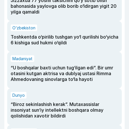
Jizzaxda 77 yoshli taksichini qo‘y sotib olish
bahonasida yaylovga olib borib o‘ldirgan yigit 20
yilga qamaldi
O‘zbekiston
Toshkentda o‘pirilib tushgan yo‘l qurilishi bo‘yicha
6 kishiga sud hukmi o‘qildi
Madaniyat
“U boshqalar baxti uchun tug‘ilgan edi”. Bir umr
otasini kutgan aktrisa va dublyaj ustasi Rimma
Ahmedovaning sinovlarga to‘la hayoti
Dunyo
“Biroz sekinlashish kerak”. Mutaxassislar
insoniyat sun’iy intellektni boshqara olmay
qolishidan xavotir bildirdi