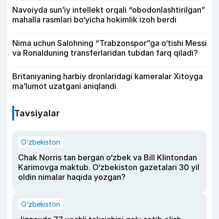
Navoiyda sun’iy intellekt orqali “obodonlashtirilgan”
mahalla rasmlari bo‘yicha hokimlik izoh berdi
Nima uchun Salohning “Trabzonspor”ga o‘tishi Messi
va Ronalduning transferlaridan tubdan farq qiladi?
Britaniyaning harbiy dronlaridagi kameralar Xitoyga
ma’lumot uzatgani aniqlandi
Tavsiyalar
O‘zbekiston
Chak Norris tan bergan o‘zbek va Bill Klintondan
Karimovga maktub. O‘zbekiston gazetalari 30 yil
oldin nimalar haqida yozgan?
O‘zbekiston