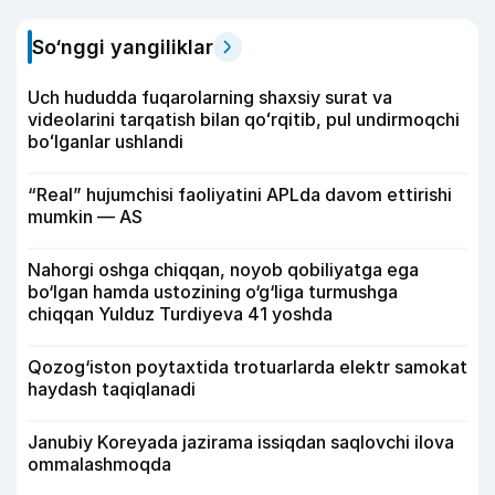
So‘nggi yangiliklar
Uch hududda fuqarolarning shaxsiy surat va
videolarini tarqatish bilan qoʻrqitib, pul undirmoqchi
boʻlganlar ushlandi
“Real” hujumchisi faoliyatini APLda davom ettirishi
mumkin — AS
Nahorgi oshga chiqqan, noyob qobiliyatga ega
bo‘lgan hamda ustozining o‘g‘liga turmushga
chiqqan Yulduz Turdiyeva 41 yoshda
Qozog‘iston poytaxtida trotuarlarda elektr samokat
haydash taqiqlanadi
Janubiy Koreyada jazirama issiqdan saqlovchi ilova
ommalashmoqda