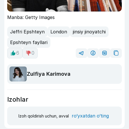
Manba: Getty Images
Jeffri Epshteyn
London
jinsiy jinoyatchi
Epshteyn fayllari
6
0
Zulfiya Karimova
Izohlar
ro‘yxatdan o‘ting
Izoh qoldirish uchun, avval