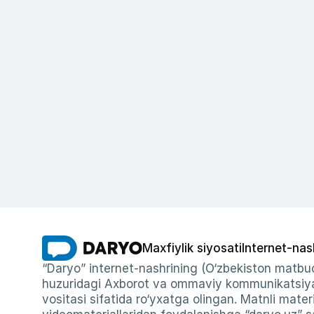
Maxfiylik siyosati
Internet-nas
“Daryo” internet-nashrining (O‘zbekiston matbuo
huzuridagi Axborot va ommaviy kommunikatsiyal
vositasi sifatida ro‘yxatga olingan. Matnli materi