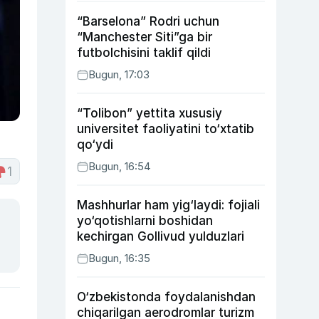
“Barselona” Rodri uchun
“Manchester Siti”ga bir
futbolchisini taklif qildi
Bugun, 17:03
“Tolibon” yettita xususiy
universitet faoliyatini to‘xtatib
qo‘ydi
Bugun, 16:54
1
Mashhurlar ham yig‘laydi: fojiali
yo‘qotishlarni boshidan
kechirgan Gollivud yulduzlari
Bugun, 16:35
O‘zbekistonda foydalanishdan
chiqarilgan aerodromlar turizm