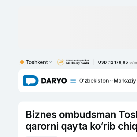
Toshkent
USD :
12 178,85
so'm
O‘zbekiston
Markaziy
Biznes ombudsman Toshk
qarorni qayta ko‘rib chiq