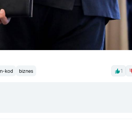
yn-kod
biznes
1