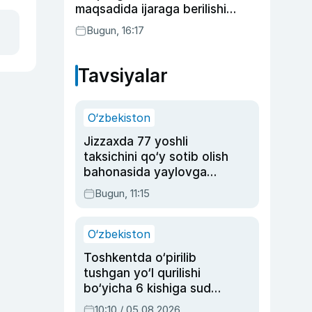
maqsadida ijaraga berilishi
mumkin
Bugun, 16:17
Tavsiyalar
O‘zbekiston
Jizzaxda 77 yoshli
taksichini qo‘y sotib olish
bahonasida yaylovga
olib borib o‘ldirgan yigit
Bugun, 11:15
20 yilga qamaldi
O‘zbekiston
Toshkentda o‘pirilib
tushgan yo‘l qurilishi
bo‘yicha 6 kishiga sud
hukmi o‘qildi
10:10 / 05.08.2026