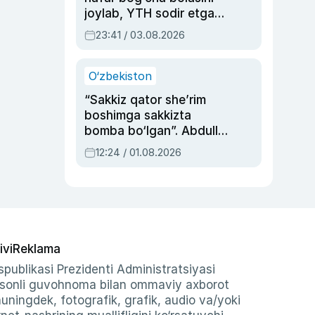
joylab, YTH sodir etgan
ayolga sud hukmi o‘qildi
23:41 / 03.08.2026
O‘zbekiston
“Sakkiz qator she’rim
boshimga sakkizta
bomba bo‘lgan”. Abdulla
Oripovni siyosiy
12:24 / 01.08.2026
ayblovlardan asrab
qolgan voqea
ivi
Reklama
publikasi Prezidenti Administratsiyasi
-sonli guvohnoma bilan ommaviy axborot
shuningdek, fotografik, grafik, audio va/yoki