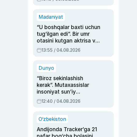
Madaniyat
“U boshqalar baxti uchun
tug‘ilgan edi”. Bir umr
otasini kutgan aktrisa va
dublyaj ustasi Rimma
13:55 / 04.08.2026
Ahmedovaning
sinovlarga to‘la hayoti
Dunyo
“Biroz sekinlashish
kerak”. Mutaxassislar
insoniyat sun’iy
intellektni boshqara
12:40 / 04.08.2026
olmay qolishidan xavotir
bildirdi
O‘zbekiston
Andijonda Tracker’ga 21
nafar bog‘cha bolasini