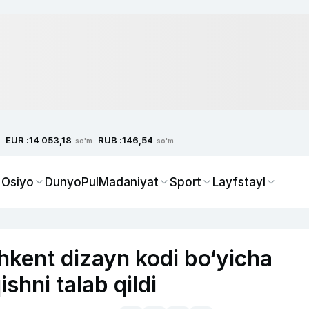
EUR :
RUB :
14 053,18
146,54
so'm
so'm
 Osiyo
Dunyo
Pul
Madaniyat
Sport
Layfstayl
ent dizayn kodi bo‘yicha
ishni talab qildi