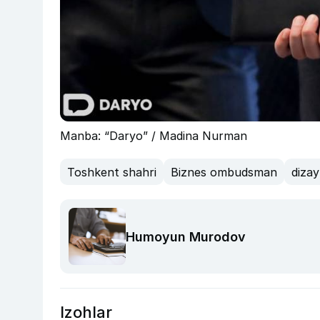
Manba: “Daryo” / Madina Nurman
Toshkent shahri
Biznes ombudsman
diza
Humoyun Murodov
Izohlar