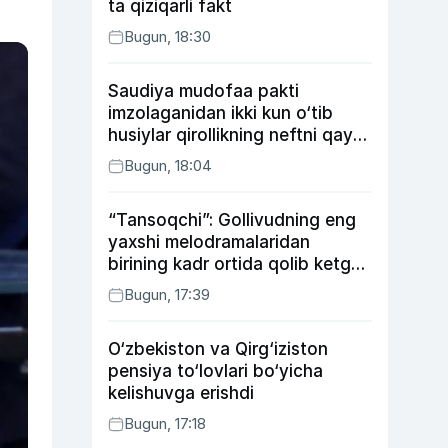
ta qiziqarli fakt
Bugun, 18:30
Saudiya mudofaa pakti
imzolaganidan ikki kun o‘tib
husiylar qirollikning neftni qayta
ishlash zavodiga hujum qildi
Bugun, 18:04
“Tansoqchi”: Gollivudning eng
yaxshi melodramalaridan
birining kadr ortida qolib ketgan
voqealari
Bugun, 17:39
O‘zbekiston va Qirg‘iziston
pensiya to‘lovlari bo‘yicha
kelishuvga erishdi
Bugun, 17:18