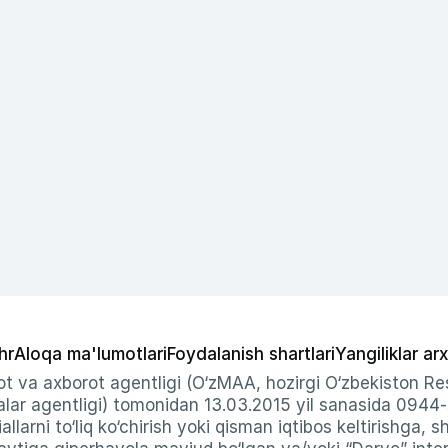
hr
Aloqa ma'lumotlari
Foydalanish shartlari
Yangiliklar arx
t va axborot agentligi (O‘zMAA, hozirgi O‘zbekiston Res
ar agentligi) tomonidan 13.03.2015 yil sanasida 0944
allarni to‘liq ko‘chirish yoki qisman iqtibos keltirishga, 