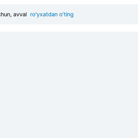
uchun, avval
ro‘yxatdan o‘ting