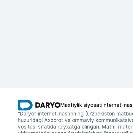
Maxfiylik siyosati
Internet-nas
“Daryo” internet-nashrining (O‘zbekiston matbuo
huzuridagi Axborot va ommaviy kommunikatsiyal
vositasi sifatida ro‘yxatga olingan. Matnli materi