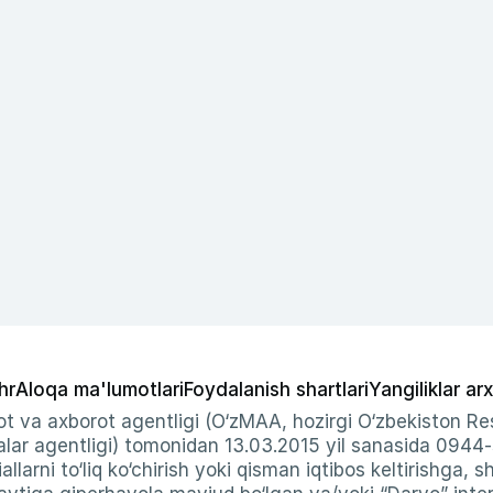
hr
Aloqa ma'lumotlari
Foydalanish shartlari
Yangiliklar arx
t va axborot agentligi (O‘zMAA, hozirgi O‘zbekiston Res
ar agentligi) tomonidan 13.03.2015 yil sanasida 0944
allarni to‘liq ko‘chirish yoki qisman iqtibos keltirishga, 