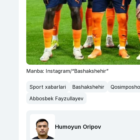
Manba: Instagram/“Bashakshehir”
Sport xabarlari
Bashakshehir
Qosimposh
Abbosbek Fayzullayev
Humoyun Oripov