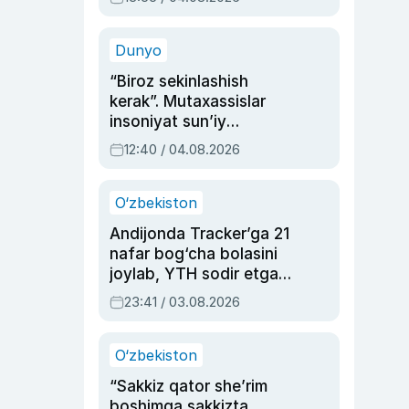
Ahmedovaning
sinovlarga to‘la hayoti
Dunyo
“Biroz sekinlashish
kerak”. Mutaxassislar
insoniyat sun’iy
intellektni boshqara
12:40 / 04.08.2026
olmay qolishidan xavotir
bildirdi
O‘zbekiston
Andijonda Tracker’ga 21
nafar bog‘cha bolasini
joylab, YTH sodir etgan
ayolga sud hukmi o‘qildi
23:41 / 03.08.2026
O‘zbekiston
“Sakkiz qator she’rim
boshimga sakkizta