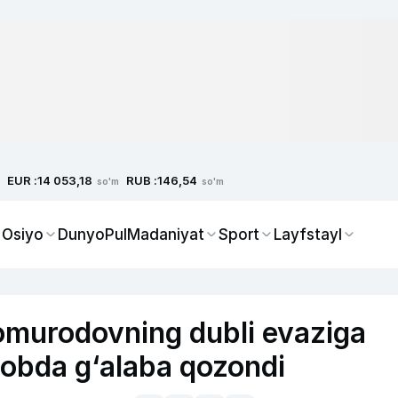
EUR :
RUB :
14 053,18
146,54
so'm
so'm
 Osiyo
Dunyo
Pul
Madaniyat
Sport
Layfstayl
homurodovning dubli evaziga
sobda g‘alaba qozondi