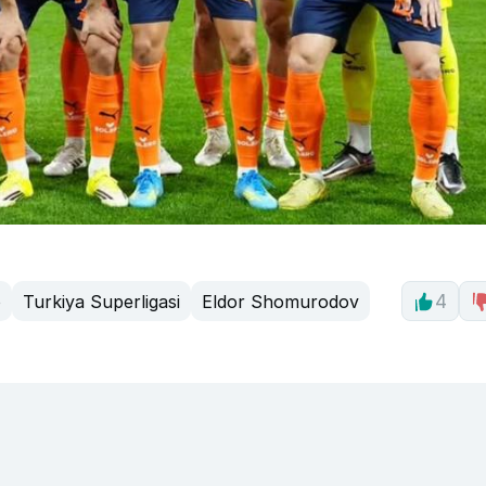
o
Turkiya Superligasi
Eldor Shomurodov
4