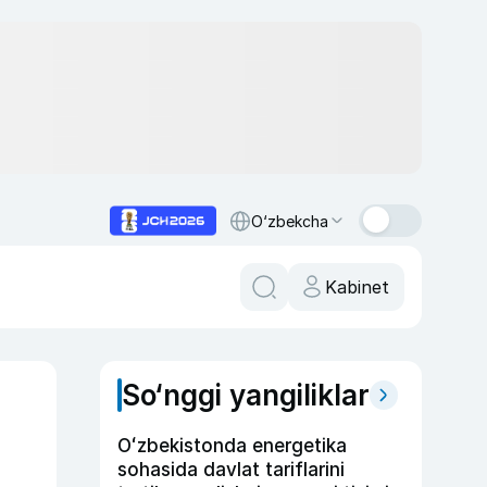
O‘zbekcha
Kabinet
So‘nggi yangiliklar
Oʻzbekistonda energetika
sohasida davlat tariflarini