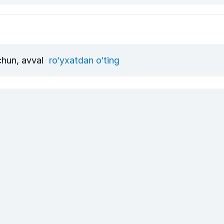
uchun, avval
ro‘yxatdan o‘ting