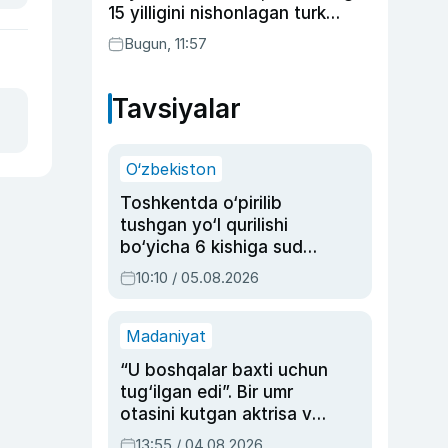
15 yilligini nishonlagan turk
aktyorlari va Kamelot qasriga
Bugun, 11:57
sayohat qilgan Zebo Rahimova
Tavsiyalar
O‘zbekiston
Toshkentda o‘pirilib
tushgan yo‘l qurilishi
bo‘yicha 6 kishiga sud
hukmi o‘qildi
10:10 / 05.08.2026
Madaniyat
“U boshqalar baxti uchun
tug‘ilgan edi”. Bir umr
otasini kutgan aktrisa va
dublyaj ustasi Rimma
13:55 / 04.08.2026