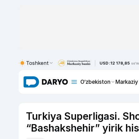
Toshkent
USD :
12 178,85
so'm
O‘zbekiston
Markaziy
Turkiya Superligasi. S
“Bashakshehir” yirik hi