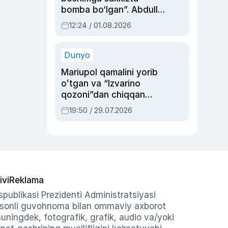
bomba bo‘lgan”. Abdulla
Oripovni siyosiy
12:24 / 01.08.2026
ayblovlardan asrab
qolgan voqea
Dunyo
Mariupol qamalini yorib
oʻtgan va “Izvarino
qozoni”dan chiqqan
qahramon — Ukraina
19:50 / 29.07.2026
armiyasi bosh
qoʻmondoni Drapatiy
haqida
ivi
Reklama
publikasi Prezidenti Administratsiyasi
-sonli guvohnoma bilan ommaviy axborot
shuningdek, fotografik, grafik, audio va/yoki