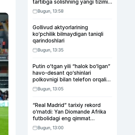
tartibga solishning yangi tizimi
joriy etildi
Bugun, 13:58
Gollivud aktyorlarining
ko‘pchilik bilmaydigan taniqli
qarindoshlari
Bugun, 13:35
Putin o‘tgan yili “halok bo‘lgan”
havo-desant qo‘shinlari
polkovnigi bilan telefon orqali
suhbatlashdi
Bugun, 13:05
“Real Madrid” tarixiy rekord
o‘rnatdi: Yan Diomande Afrika
futbolidagi eng qimmat
transferga aylandi
Bugun, 13:00