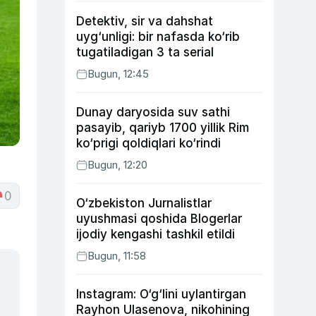
Detektiv, sir va dahshat
uyg‘unligi: bir nafasda ko‘rib
tugatiladigan 3 ta serial
Bugun, 12:45
Dunay daryosida suv sathi
pasayib, qariyb 1700 yillik Rim
ko‘prigi qoldiqlari ko‘rindi
Bugun, 12:20
0
O‘zbekiston Jurnalistlar
uyushmasi qoshida Blogerlar
ijodiy kengashi tashkil etildi
Bugun, 11:58
Instagram: O‘g‘lini uylantirgan
Rayhon Ulasenova, nikohining