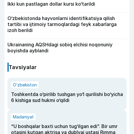
Ikki kun pastlagan dollar kursi ko‘tarildi
O‘zbekistonda hayvonlarni identifikatsiya qilish
tartibi va ijtimoiy tarmoqlardagi feyk xabarlarga
izoh berildi
Ukrainaning AQSHdagi sobiq elchisi noqonuniy
boyishda ayblandi
Tavsiyalar
O‘zbekiston
Toshkentda o‘pirilib tushgan yo‘l qurilishi bo‘yicha
6 kishiga sud hukmi o‘qildi
Madaniyat
“U boshqalar baxti uchun tug‘ilgan edi”. Bir umr
otasini kutgan aktrisa va dublyaj ustasi Rimma