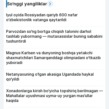
So‘nggi yangiliklar
Iyul oyida Rossiyadan qariyb 600 nafar
o‘zbekistonlik vatanga qaytarildi
Parvozdan so‘ng bortga chiqish talonini darhol
tashlab yubormang — mutaxassislar buning sababini
tushuntirdi
Magnus Karlsen va dunyoning boshqa yetakchi
shaxmatchilari Samarqanddagi olimpiadani o‘tkazib
yuboradi
Netanyaxuning o‘lgan akasiga Ugandada haykal
qo‘yildi
Xonadonlarga kirish bo‘yicha topshiriq berilmagan —
Mahallalar uyushmasi uyma-uy yurgan mas’ullar
haqida