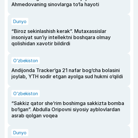
Ahmedovaning sinovlarga to‘la hayoti
Dunyo
“Biroz sekinlashish kerak”. Mutaxassislar
insoniyat sun’iy intellektni boshqara olmay
qolishidan xavotir bildirdi
O‘zbekiston
Andijonda Tracker’ga 21 nafar bog‘cha bolasini
joylab, YTH sodir etgan ayolga sud hukmi o‘qildi
O‘zbekiston
“Sakkiz qator she’rim boshimga sakkizta bomba
bo‘lgan”. Abdulla Oripovni siyosiy ayblovlardan
asrab qolgan voqea
Dunyo