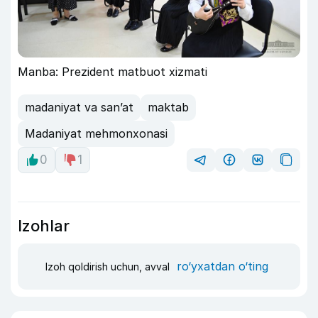
Manba: Prezident matbuot xizmati
madaniyat va san’at
maktab
Madaniyat mehmonxonasi
0
1
Izohlar
ro‘yxatdan o‘ting
Izoh qoldirish uchun, avval