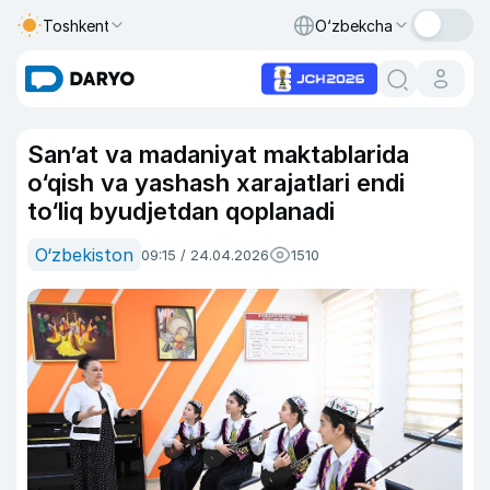
Toshkent
O‘zbekcha
San’at va madaniyat maktablarida
o‘qish va yashash xarajatlari endi
to‘liq byudjetdan qoplanadi
O‘zbekiston
09:15 / 24.04.2026
1510