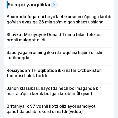
So‘nggi yangiliklar
Buxoroda fuqaroni biryo‘la 4-kursdan o’qishga kiritib
qo’yish evaziga 26 mln so’m olgan shaxs ushlandi
Shavkat Mirziyoyev Donald Tramp bilan telefon
orqali muloqot qildi
Saudiyaga Eronning ikki ittifoqchisi hujum qilishi
kutilmoqda
Rossiyada YTH oqibatida ikki nafar O‘zbekiston
fuqarosi halok bo‘ldi
Jahon klassikasi: hayotda hech bo‘lmaganda bir
marta o‘qish kerak bo‘lgan kitoblar (II qism)
Britaniyalik 97 yoshli ko‘zi ojiz ayol samolyot
qanotida uchib rekord o‘rnatdi (video)