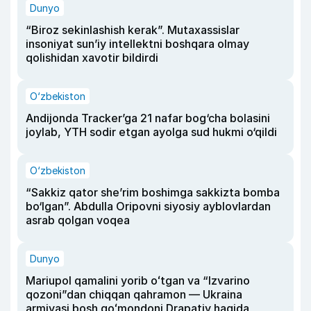
Dunyo
“Biroz sekinlashish kerak”. Mutaxassislar
insoniyat sun’iy intellektni boshqara olmay
qolishidan xavotir bildirdi
O‘zbekiston
Andijonda Tracker’ga 21 nafar bog‘cha bolasini
joylab, YTH sodir etgan ayolga sud hukmi o‘qildi
O‘zbekiston
“Sakkiz qator she’rim boshimga sakkizta bomba
bo‘lgan”. Abdulla Oripovni siyosiy ayblovlardan
asrab qolgan voqea
Dunyo
Mariupol qamalini yorib oʻtgan va “Izvarino
qozoni”dan chiqqan qahramon — Ukraina
armiyasi bosh qoʻmondoni Drapatiy haqida