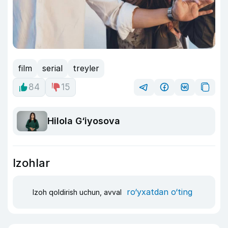
film
serial
treyler
84
15
Hilola G‘iyosova
Izohlar
ro‘yxatdan o‘ting
Izoh qoldirish uchun, avval