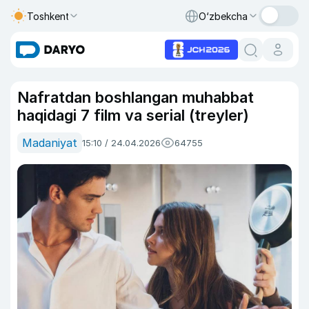
Toshkent
O‘zbekcha
Nafratdan boshlangan muhabbat
haqidagi 7 film va serial (treyler)
Madaniyat
15:10 / 24.04.2026
64755