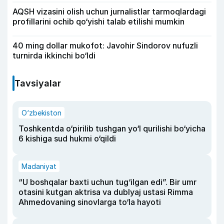
AQSH vizasini olish uchun jurnalistlar tarmoqlardagi
profillarini ochib qo‘yishi talab etilishi mumkin
40 ming dollar mukofot: Javohir Sindorov nufuzli
turnirda ikkinchi bo‘ldi
Tavsiyalar
O‘zbekiston
Toshkentda o‘pirilib tushgan yo‘l qurilishi bo‘yicha
6 kishiga sud hukmi o‘qildi
Madaniyat
“U boshqalar baxti uchun tug‘ilgan edi”. Bir umr
otasini kutgan aktrisa va dublyaj ustasi Rimma
Ahmedovaning sinovlarga to‘la hayoti