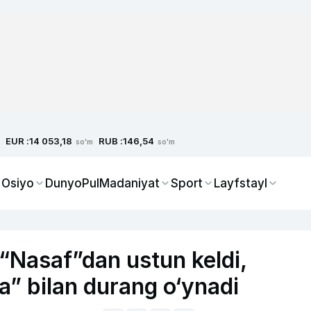
EUR :
RUB :
14 053,18
146,54
so'm
so'm
 Osiyo
Dunyo
Pul
Madaniyat
Sport
Layfstayl
“Nasaf”dan ustun keldi,
” bilan durang o‘ynadi