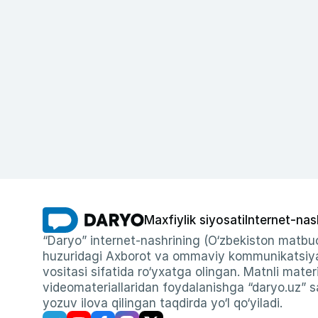
Maxfiylik siyosati
Internet-nas
“Daryo” internet-nashrining (O‘zbekiston matbuo
huzuridagi Axborot va ommaviy kommunikatsiyal
vositasi sifatida ro‘yxatga olingan. Matnli materi
videomateriallaridan foydalanishga “daryo.uz” sa
yozuv ilova qilingan taqdirda yo‘l qo‘yiladi.