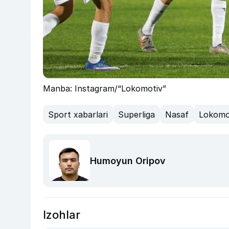
Manba: Instagram/“Lokomotiv”
Sport xabarlari
Superliga
Nasaf
Lokomo
Humoyun Oripov
Izohlar