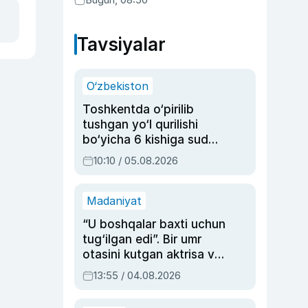
Tavsiyalar
O‘zbekiston
Toshkentda o‘pirilib
tushgan yo‘l qurilishi
bo‘yicha 6 kishiga sud
hukmi o‘qildi
10:10 / 05.08.2026
Madaniyat
“U boshqalar baxti uchun
tug‘ilgan edi”. Bir umr
otasini kutgan aktrisa va
dublyaj ustasi Rimma
13:55 / 04.08.2026
Ahmedovaning
sinovlarga to‘la hayoti