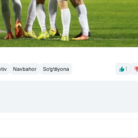
tiv
Navbahor
So‘g‘diyona
1