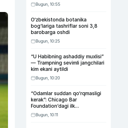
Bugun, 10:55
O‘zbekistonda botanika
bog‘lariga tashriflar soni 3,8
barobarga oshdi
Bugun, 10:25
“U Habibning ashaddiy muxlisi”
— Trampning sevimli jangchilari
kim ekani aytildi
Bugun, 10:20
“Odamlar suddan qo‘rqmasligi
kerak”: Chicago Bar
Foundation’dagi ilk
o‘zbekistonlik Go‘zal
Bugun, 10:11
Abduaxatova