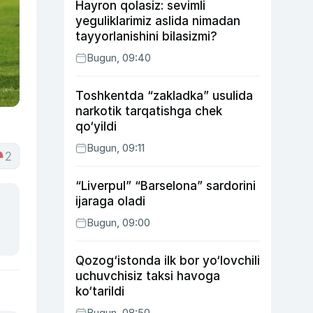
Hayron qolasiz: sevimli
yeguliklarimiz aslida nimadan
tayyorlanishini bilasizmi?
Bugun, 09:40
Toshkentda “zakladka” usulida
narkotik tarqatishga chek
qo‘yildi
Bugun, 09:11
2
“Liverpul” “Barselona” sardorini
ijaraga oladi
Bugun, 09:00
Qozog‘istonda ilk bor yo‘lovchili
uchuvchisiz taksi havoga
ko‘tarildi
Bugun, 08:50