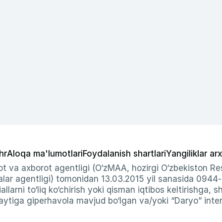
hr
Aloqa ma'lumotlari
Foydalanish shartlari
Yangiliklar arx
t va axborot agentligi (O‘zMAA, hozirgi O‘zbekiston Res
ar agentligi) tomonidan 13.03.2015 yil sanasida 0944
allarni to‘liq ko‘chirish yoki qisman iqtibos keltirishga, 
ytiga giperhavola mavjud bo‘lgan va/yoki “Daryo” intern