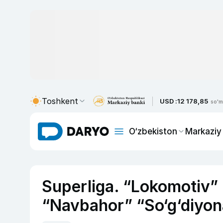
Toshkent
USD :
12 178,85
so'm
O‘zbekiston
Markaziy
Superliga. “Lokomotiv” 
“Navbahor” “So‘g‘diyona