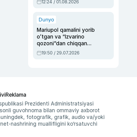
12:24 / 01.08.2026
ayblovlardan asrab
qolgan voqea
Dunyo
Mariupol qamalini yorib
oʻtgan va “Izvarino
qozoni”dan chiqqan
qahramon — Ukraina
19:50 / 29.07.2026
armiyasi bosh
qoʻmondoni Drapatiy
haqida
ivi
Reklama
publikasi Prezidenti Administratsiyasi
-sonli guvohnoma bilan ommaviy axborot
shuningdek, fotografik, grafik, audio va/yoki
et-nashrining muallifligini ko‘rsatuvchi