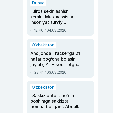
Dunyo
“Biroz sekinlashish
kerak”. Mutaxassislar
insoniyat sun’iy
intellektni boshqara
12:40 / 04.08.2026
olmay qolishidan xavotir
bildirdi
O‘zbekiston
Andijonda Tracker’ga 21
nafar bog‘cha bolasini
joylab, YTH sodir etgan
ayolga sud hukmi o‘qildi
23:41 / 03.08.2026
O‘zbekiston
“Sakkiz qator she’rim
boshimga sakkizta
bomba bo‘lgan”. Abdulla
Oripovni siyosiy