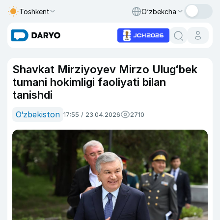
Toshkent
O‘zbekcha
Shavkat Mirziyoyev Mirzo Ulugʻbek
tumani hokimligi faoliyati bilan
tanishdi
O‘zbekiston
17:55 / 23.04.2026
2710