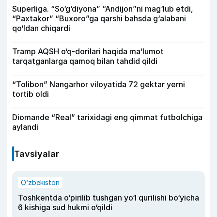
Superliga. “So‘g‘diyona” “Andijon”ni mag‘lub etdi,
“Paxtakor” “Buxoro”ga qarshi bahsda g‘alabani
qo‘ldan chiqardi
Tramp AQSH o‘q-dorilari haqida ma’lumot
tarqatganlarga qamoq bilan tahdid qildi
“Tolibon” Nangarhor viloyatida 72 gektar yerni
tortib oldi
Diomande “Real” tarixidagi eng qimmat futbolchiga
aylandi
Tavsiyalar
O‘zbekiston
Toshkentda o‘pirilib tushgan yo‘l qurilishi bo‘yicha
6 kishiga sud hukmi o‘qildi