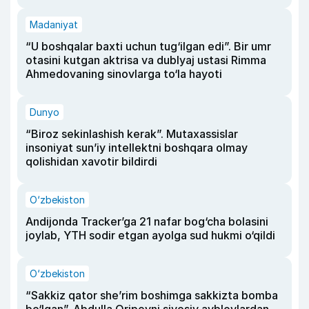
Madaniyat
“U boshqalar baxti uchun tug‘ilgan edi”. Bir umr
otasini kutgan aktrisa va dublyaj ustasi Rimma
Ahmedovaning sinovlarga to‘la hayoti
Dunyo
“Biroz sekinlashish kerak”. Mutaxassislar
insoniyat sun’iy intellektni boshqara olmay
qolishidan xavotir bildirdi
O‘zbekiston
Andijonda Tracker’ga 21 nafar bog‘cha bolasini
joylab, YTH sodir etgan ayolga sud hukmi o‘qildi
O‘zbekiston
“Sakkiz qator she’rim boshimga sakkizta bomba
bo‘lgan”. Abdulla Oripovni siyosiy ayblovlardan