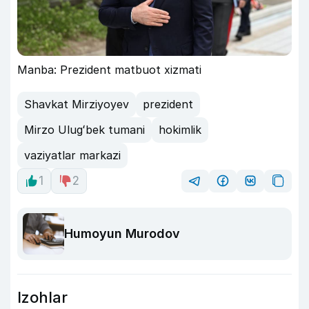
Manba: Prezident matbuot xizmati
Shavkat Mirziyoyev
prezident
Mirzo Ulugʻbek tumani
hokimlik
vaziyatlar markazi
1
2
Humoyun Murodov
Izohlar