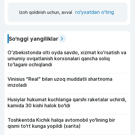
ro‘yxatdan o‘ting
Izoh qoldirish uchun, avval
So‘nggi yangiliklar
Oʻzbekistonda olti oyda savdo, xizmat koʻrsatish va
umumiy ovqatlanish korxonalari qancha soliq
toʻlagani ochiqlandi
Vinisius “Real” bilan uzoq muddatli shartnoma
imzoladi
Husiylar hukumat kuchlariga qarshi raketalar uchirdi,
kamida 30 kishi halok bo‘ldi
Toshkentda Kichik halqa avtomobil yo‘lining bir
qismi to‘rt kunga yopildi (xarita)