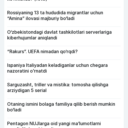
Rossiyaning 13 ta hududida migrantlar uchun
“Amina” ilovasi majburiy bo‘ladi
O‘zbekistondagi davlat tashkilotlari serverlariga
kiberhujumlar aniqlandi
“Rakurs”. UEFA nimadan qo‘rqdi?
Ispaniya Italiyadan keladiganlar uchun chegara
nazoratini oʻrnatdi
Sarguzasht, triller va mistika: tomosha qilishga
arziydigan 5 serial
Otaning ismini bolaga familiya qilib berish mumkin
bo‘ladi
Pentagon NUJlarga oid yangi maʼlumotlarni