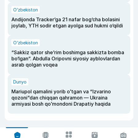
O‘zbekiston
Andijonda Tracker’ga 21 nafar bog‘cha bolasini
joylab, YTH sodir etgan ayolga sud hukmi o‘qildi
O‘zbekiston
“Sakkiz qator she’rim boshimga sakkizta bomba
bo‘lgan”. Abdulla Oripovni siyosiy ayblovlardan
asrab qolgan voqea
Dunyo
Mariupol qamalini yorib oʻtgan va “Izvarino
qozoni”dan chiqqan qahramon — Ukraina
armiyasi bosh qoʻmondoni Drapatiy haqida