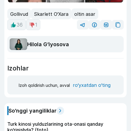
Gollivud
Skarlett O‘Xara
oltin asar
36
1
Hilola G‘iyosova
Izohlar
ro‘yxatdan o‘ting
Izoh qoldirish uchun, avval
So‘nggi yangiliklar
Turk kinosi yulduzlarining ota-onasi qanday
ko‘rinishda? (foto)