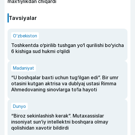
maxfiylikdan chiqardi
Tavsiyalar
O‘zbekiston
Toshkentda o‘pirilib tushgan yo‘l qurilishi bo‘yicha
6 kishiga sud hukmi o‘qildi
Madaniyat
“U boshqalar baxti uchun tug‘ilgan edi”. Bir umr
otasini kutgan aktrisa va dublyaj ustasi Rimma
Ahmedovaning sinovlarga to‘la hayoti
Dunyo
“Biroz sekinlashish kerak”. Mutaxassislar
insoniyat sun’iy intellektni boshqara olmay
qolishidan xavotir bildirdi