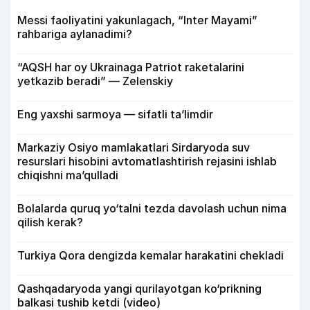
Messi faoliyatini yakunlagach, “Inter Mayami”
rahbariga aylanadimi?
“AQSH har oy Ukrainaga Patriot raketalarini
yetkazib beradi” — Zelenskiy
Eng yaxshi sarmoya — sifatli ta’limdir
Markaziy Osiyo mamlakatlari Sirdaryoda suv
resurslari hisobini avtomatlashtirish rejasini ishlab
chiqishni ma’qulladi
Bolalarda quruq yo‘talni tezda davolash uchun nima
qilish kerak?
Turkiya Qora dengizda kemalar harakatini chekladi
Qashqadaryoda yangi qurilayotgan ko‘prikning
balkasi tushib ketdi (video)