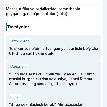
Mashhur film va seriallardagi tomoshabin
payqamagan qo‘pol xatolar (foto)
Tavsiyalar
O‘zbekiston
Toshkentda o‘pirilib tushgan yo‘l qurilishi bo‘yicha
6 kishiga sud hukmi o‘qildi
Madaniyat
“U boshqalar baxti uchun tug‘ilgan edi”. Bir umr
otasini kutgan aktrisa va dublyaj ustasi Rimma
Ahmedovaning sinovlarga to‘la hayoti
Dunyo
“Biroz sekinlashish kerak”. Mutaxassislar