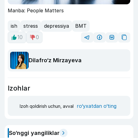
Manba: People Matters
ish
stress
depressiya
BMT
10
0
Dilafro‘z Mirzayeva
Izohlar
ro‘yxatdan o‘ting
Izoh qoldirish uchun, avval
So‘nggi yangiliklar