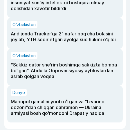
insoniyat sun’iy intellektni boshqara olmay
qolishidan xavotir bildirdi
O‘zbekiston
Andijonda Tracker’ga 21 nafar bog‘cha bolasini
joylab, YTH sodir etgan ayolga sud hukmi o‘qildi
O‘zbekiston
“Sakkiz qator she’rim boshimga sakkizta bomba
bo‘lgan”. Abdulla Oripovni siyosiy ayblovlardan
asrab qolgan voqea
Dunyo
Mariupol qamalini yorib oʻtgan va “Izvarino
qozoni”dan chiqqan qahramon — Ukraina
armiyasi bosh qoʻmondoni Drapatiy haqida