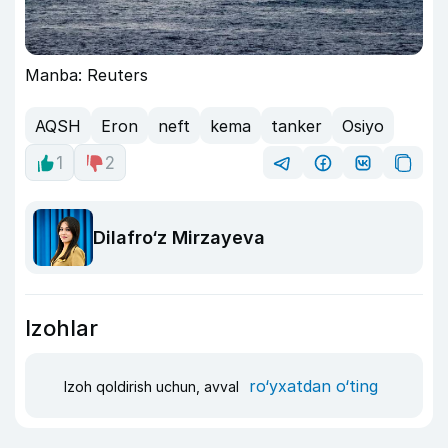
Manba: Reuters
AQSH
Eron
neft
kema
tanker
Osiyo
1
2
Dilafro‘z Mirzayeva
Izohlar
ro‘yxatdan o‘ting
Izoh qoldirish uchun, avval