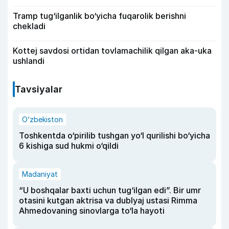
Tramp tug‘ilganlik bo‘yicha fuqarolik berishni
chekladi
Kottej savdosi ortidan tovlamachilik qilgan aka-uka
ushlandi
Tavsiyalar
O‘zbekiston
Toshkentda o‘pirilib tushgan yo‘l qurilishi bo‘yicha
6 kishiga sud hukmi o‘qildi
Madaniyat
“U boshqalar baxti uchun tug‘ilgan edi”. Bir umr
otasini kutgan aktrisa va dublyaj ustasi Rimma
Ahmedovaning sinovlarga to‘la hayoti