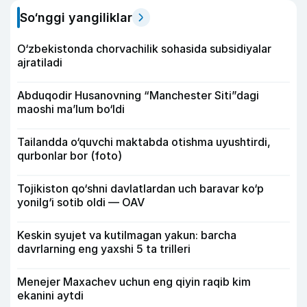
So‘nggi yangiliklar
O‘zbekistonda chorvachilik sohasida subsidiyalar
ajratiladi
Abduqodir Husanovning “Manchester Siti”dagi
maoshi ma’lum bo‘ldi
Tailandda o‘quvchi maktabda otishma uyushtirdi,
qurbonlar bor (foto)
Tojikiston qo‘shni davlatlardan uch baravar ko‘p
yonilg‘i sotib oldi — OAV
Keskin syujet va kutilmagan yakun: barcha
davrlarning eng yaxshi 5 ta trilleri
Menejer Maxachev uchun eng qiyin raqib kim
ekanini aytdi