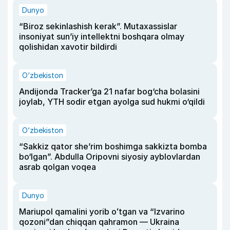
Dunyo
“Biroz sekinlashish kerak”. Mutaxassislar
insoniyat sun’iy intellektni boshqara olmay
qolishidan xavotir bildirdi
O‘zbekiston
Andijonda Tracker’ga 21 nafar bog‘cha bolasini
joylab, YTH sodir etgan ayolga sud hukmi o‘qildi
O‘zbekiston
“Sakkiz qator she’rim boshimga sakkizta bomba
bo‘lgan”. Abdulla Oripovni siyosiy ayblovlardan
asrab qolgan voqea
Dunyo
Mariupol qamalini yorib oʻtgan va “Izvarino
qozoni”dan chiqqan qahramon — Ukraina