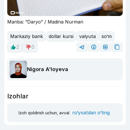
Manba: “Daryo” / Madina Nurman
Markaziy bank
dollar kursi
valyuta
so‘m
2
0
Nigora A'loyeva
Izohlar
ro‘yxatdan o‘ting
Izoh qoldirish uchun, avval