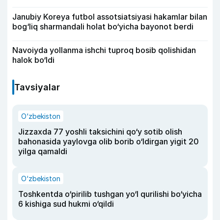
Janubiy Koreya futbol assotsiatsiyasi hakamlar bilan
bog‘liq sharmandali holat bo‘yicha bayonot berdi
Navoiyda yollanma ishchi tuproq bosib qolishidan
halok bo‘ldi
Tavsiyalar
O‘zbekiston
Jizzaxda 77 yoshli taksichini qo‘y sotib olish
bahonasida yaylovga olib borib o‘ldirgan yigit 20
yilga qamaldi
O‘zbekiston
Toshkentda o‘pirilib tushgan yo‘l qurilishi bo‘yicha
6 kishiga sud hukmi o‘qildi