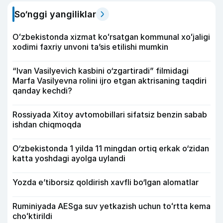
So‘nggi yangiliklar
Oʻzbekistonda xizmat koʻrsatgan kommunal xoʻjaligi
xodimi faxriy unvoni taʼsis etilishi mumkin
“Ivan Vasilyevich kasbini o‘zgartiradi” filmidagi
Marfa Vasilyevna rolini ijro etgan aktrisaning taqdiri
qanday kechdi?
Rossiyada Xitoy avtomobillari sifatsiz benzin sabab
ishdan chiqmoqda
O‘zbekistonda 1 yilda 11 mingdan ortiq erkak o‘zidan
katta yoshdagi ayolga uylandi
Yozda e’tiborsiz qoldirish xavfli bo‘lgan alomatlar
Ruminiyada AESga suv yetkazish uchun toʻrtta kema
choʻktirildi