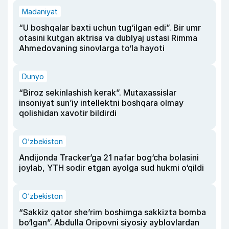
Madaniyat
“U boshqalar baxti uchun tug‘ilgan edi”. Bir umr
otasini kutgan aktrisa va dublyaj ustasi Rimma
Ahmedovaning sinovlarga to‘la hayoti
Dunyo
“Biroz sekinlashish kerak”. Mutaxassislar
insoniyat sun’iy intellektni boshqara olmay
qolishidan xavotir bildirdi
O‘zbekiston
Andijonda Tracker’ga 21 nafar bog‘cha bolasini
joylab, YTH sodir etgan ayolga sud hukmi o‘qildi
O‘zbekiston
“Sakkiz qator she’rim boshimga sakkizta bomba
bo‘lgan”. Abdulla Oripovni siyosiy ayblovlardan