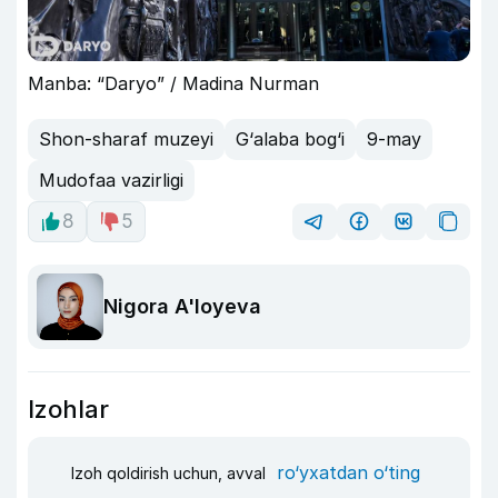
Manba: “Daryo” / Madina Nurman
Shon-sharaf muzeyi
G‘alaba bog‘i
9-may
Mudofaa vazirligi
8
5
Nigora A'loyeva
Izohlar
ro‘yxatdan o‘ting
Izoh qoldirish uchun, avval