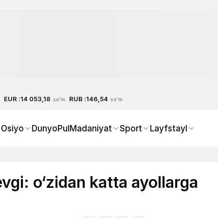
EUR :
RUB :
14 053,18
146,54
so'm
so'm
 Osiyo
Dunyo
Pul
Madaniyat
Sport
Layfstayl
vgi: o‘zidan katta ayollarga
i