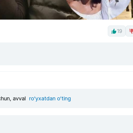
19
uchun, avval
ro‘yxatdan o‘ting