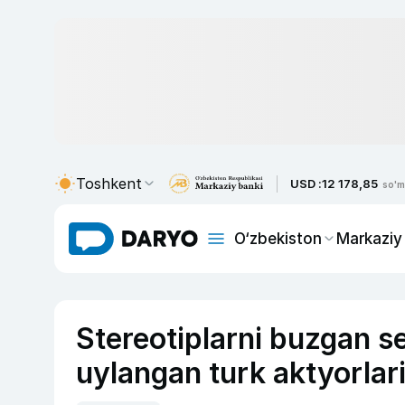
Toshkent
USD :
12 178,85
so'm
O‘zbekiston
Markaziy
Stereotiplarni buzgan se
uylangan turk aktyorlar