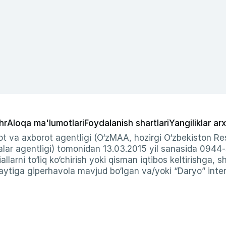
hr
Aloqa ma'lumotlari
Foydalanish shartlari
Yangiliklar arx
t va axborot agentligi (O‘zMAA, hozirgi O‘zbekiston Res
ar agentligi) tomonidan 13.03.2015 yil sanasida 0944
allarni to‘liq ko‘chirish yoki qisman iqtibos keltirishga, 
ytiga giperhavola mavjud bo‘lgan va/yoki “Daryo” intern