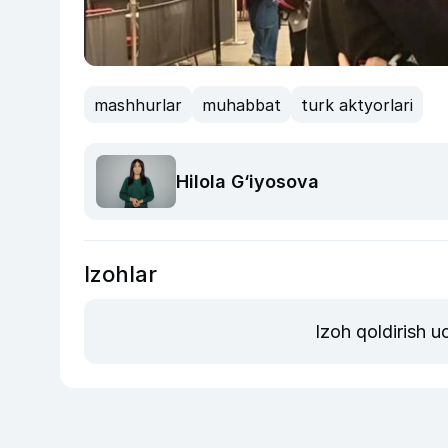
mashhurlar
muhabbat
turk aktyorlari
Hilola G‘iyosova
Izohlar
Izoh qoldirish 