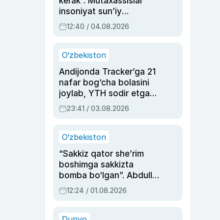
kerak”. Mutaxassislar
insoniyat sun’iy
intellektni boshqara
12:40 / 04.08.2026
olmay qolishidan xavotir
bildirdi
O‘zbekiston
Andijonda Tracker’ga 21
nafar bog‘cha bolasini
joylab, YTH sodir etgan
ayolga sud hukmi o‘qildi
23:41 / 03.08.2026
O‘zbekiston
“Sakkiz qator she’rim
boshimga sakkizta
bomba bo‘lgan”. Abdulla
Oripovni siyosiy
12:24 / 01.08.2026
ayblovlardan asrab
qolgan voqea
Dunyo