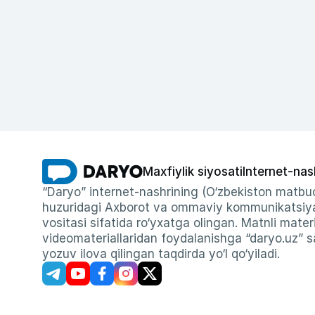
Maxfiylik siyosati
Internet-nas
“Daryo” internet-nashrining (O‘zbekiston matbuo
huzuridagi Axborot va ommaviy kommunikatsiyal
vositasi sifatida ro‘yxatga olingan. Matnli materi
videomateriallaridan foydalanishga “daryo.uz” sa
yozuv ilova qilingan taqdirda yo‘l qo‘yiladi.