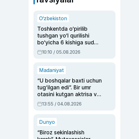
O‘zbekiston
Toshkentda o‘pirilib
tushgan yo‘l qurilishi
bo‘yicha 6 kishiga sud
hukmi o‘qildi
10:10 / 05.08.2026
Madaniyat
“U boshqalar baxti uchun
tug‘ilgan edi”. Bir umr
otasini kutgan aktrisa va
dublyaj ustasi Rimma
13:55 / 04.08.2026
Ahmedovaning
sinovlarga to‘la hayoti
Dunyo
“Biroz sekinlashish