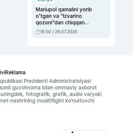
Mariupol qamalini yorib
oʻtgan va “Izvarino
qozoni”dan chiqqan
qahramon — Ukraina
19:50 / 29.07.2026
armiyasi bosh
qoʻmondoni Drapatiy
haqida
ivi
Reklama
publikasi Prezidenti Administratsiyasi
-sonli guvohnoma bilan ommaviy axborot
shuningdek, fotografik, grafik, audio va/yoki
et-nashrining muallifligini ko‘rsatuvchi