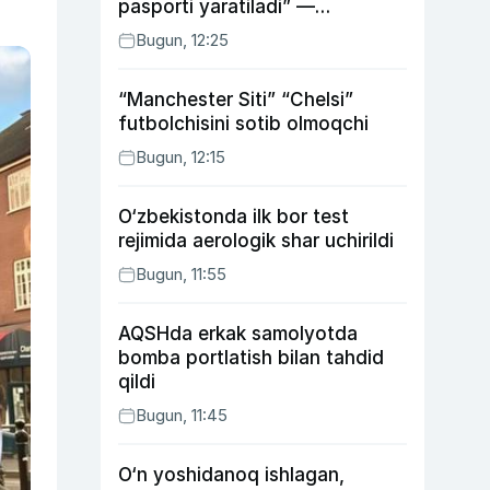
pasporti yaratiladi” —
Energetika vaziri
Bugun, 12:25
“Manchester Siti” “Chelsi”
futbolchisini sotib olmoqchi
Bugun, 12:15
O‘zbekistonda ilk bor test
rejimida aerologik shar uchirildi
Bugun, 11:55
AQSHda erkak samolyotda
bomba portlatish bilan tahdid
qildi
Bugun, 11:45
O‘n yoshidanoq ishlagan,