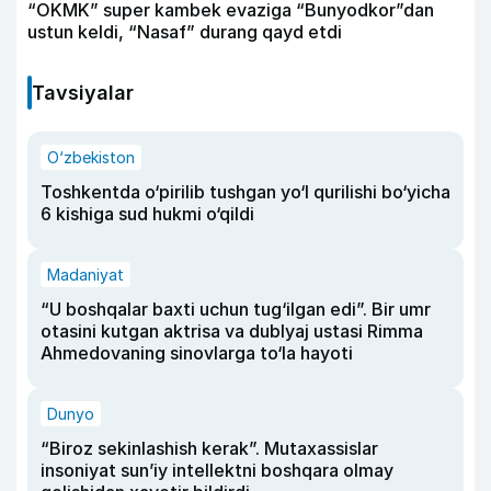
“OKMK” super kambek evaziga “Bunyodkor”dan
ustun keldi, “Nasaf” durang qayd etdi
Tavsiyalar
O‘zbekiston
Toshkentda o‘pirilib tushgan yo‘l qurilishi bo‘yicha
6 kishiga sud hukmi o‘qildi
Madaniyat
“U boshqalar baxti uchun tug‘ilgan edi”. Bir umr
otasini kutgan aktrisa va dublyaj ustasi Rimma
Ahmedovaning sinovlarga to‘la hayoti
Dunyo
“Biroz sekinlashish kerak”. Mutaxassislar
insoniyat sun’iy intellektni boshqara olmay