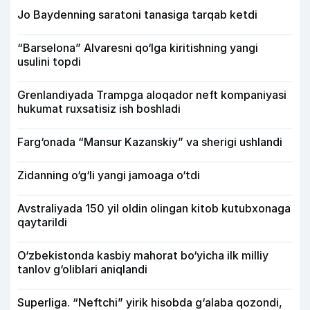
Jo Baydenning saratoni tanasiga tarqab ketdi
“Barselona” Alvaresni qo‘lga kiritishning yangi
usulini topdi
Grenlandiyada Trampga aloqador neft kompaniyasi
hukumat ruxsatisiz ish boshladi
Farg‘onada “Mansur Kazanskiy” va sherigi ushlandi
Zidanning o‘g‘li yangi jamoaga o‘tdi
Avstraliyada 150 yil oldin olingan kitob kutubxonaga
qaytarildi
O‘zbekistonda kasbiy mahorat bo‘yicha ilk milliy
tanlov g‘oliblari aniqlandi
Superliga. “Neftchi” yirik hisobda g‘alaba qozondi,