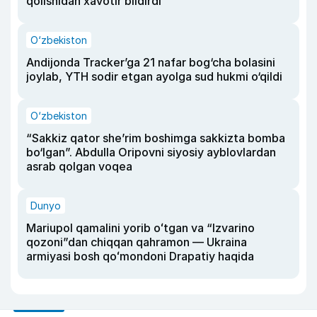
qolishidan xavotir bildirdi
O‘zbekiston
Andijonda Tracker’ga 21 nafar bog‘cha bolasini
joylab, YTH sodir etgan ayolga sud hukmi o‘qildi
O‘zbekiston
“Sakkiz qator she’rim boshimga sakkizta bomba
bo‘lgan”. Abdulla Oripovni siyosiy ayblovlardan
asrab qolgan voqea
Dunyo
Mariupol qamalini yorib oʻtgan va “Izvarino
qozoni”dan chiqqan qahramon — Ukraina
armiyasi bosh qoʻmondoni Drapatiy haqida