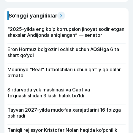
So‘nggi yangiliklar
“2025-yilda eng koʻp korrupsion jinoyat sodir etgan
shaxslar Andijonda aniqlangan” — senator
Eron Hormuz bo‘g‘ozini ochish uchun AQSHga 6 ta
shart qo‘ydi
Mourinyo “Real” futbolchilari uchun qat’iy qoidalar
o‘rnatdi
Sirdaryoda yuk mashinasi va Captiva
to‘qnashishidan 3 kishi halok bo‘ldi
Tayvan 2027-yilda mudofaa xarajatlarini 16 foizga
oshiradi
Taniqli rejissyor Kristofer Nolan haqida ko‘pchilik