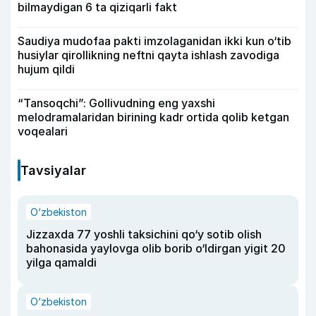
bilmaydigan 6 ta qiziqarli fakt
Saudiya mudofaa pakti imzolaganidan ikki kun o‘tib
husiylar qirollikning neftni qayta ishlash zavodiga
hujum qildi
“Tansoqchi”: Gollivudning eng yaxshi
melodramalaridan birining kadr ortida qolib ketgan
voqealari
Tavsiyalar
O‘zbekiston
Jizzaxda 77 yoshli taksichini qo‘y sotib olish
bahonasida yaylovga olib borib o‘ldirgan yigit 20
yilga qamaldi
O‘zbekiston