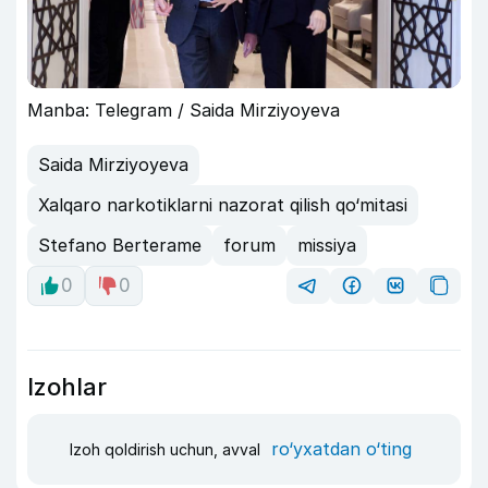
Manba: Telegram / Saida Mirziyoyeva
Saida Mirziyoyeva
Xalqaro narkotiklarni nazorat qilish qo‘mitasi
Stefano Berterame
forum
missiya
0
0
Izohlar
ro‘yxatdan o‘ting
Izoh qoldirish uchun, avval