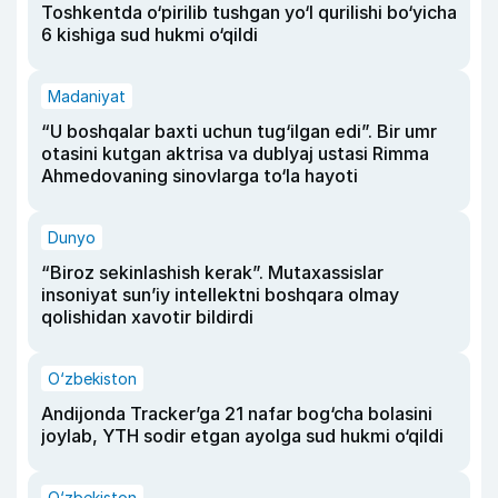
Toshkentda o‘pirilib tushgan yo‘l qurilishi bo‘yicha
6 kishiga sud hukmi o‘qildi
Madaniyat
“U boshqalar baxti uchun tug‘ilgan edi”. Bir umr
otasini kutgan aktrisa va dublyaj ustasi Rimma
Ahmedovaning sinovlarga to‘la hayoti
Dunyo
“Biroz sekinlashish kerak”. Mutaxassislar
insoniyat sun’iy intellektni boshqara olmay
qolishidan xavotir bildirdi
O‘zbekiston
Andijonda Tracker’ga 21 nafar bog‘cha bolasini
joylab, YTH sodir etgan ayolga sud hukmi o‘qildi
O‘zbekiston