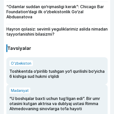
“Odamlar suddan qo‘rqmasligi kerak”: Chicago Bar
Foundation’dagi ilk o‘zbekistonlik Go‘zal
Abduaxatova
Hayron qolasiz: sevimli yeguliklarimiz aslida nimadan
tayyorlanishini bilasizmi?
Tavsiyalar
O‘zbekiston
Toshkentda o‘pirilib tushgan yo‘l qurilishi bo‘yicha
6 kishiga sud hukmi o‘qildi
Madaniyat
“U boshqalar baxti uchun tug‘ilgan edi”. Bir umr
otasini kutgan aktrisa va dublyaj ustasi Rimma
Ahmedovaning sinovlarga to‘la hayoti