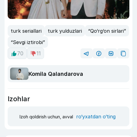
turk seriallari
turk yulduzlari
“Qo‘rg‘on sirlari”
“Sevgi iztirobi”
70
11
Komila Qalandarova
Izohlar
ro‘yxatdan o‘ting
Izoh qoldirish uchun, avval