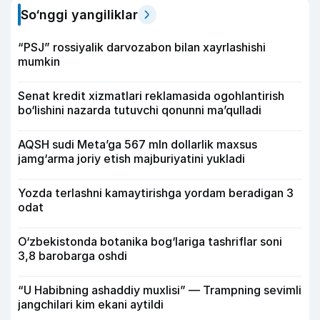
So‘nggi yangiliklar
“PSJ” rossiyalik darvozabon bilan xayrlashishi
mumkin
Senat kredit xizmatlari reklamasida ogohlantirish
bo‘lishini nazarda tutuvchi qonunni ma’qulladi
AQSH sudi Meta’ga 567 mln dollarlik maxsus
jamg‘arma joriy etish majburiyatini yukladi
Yozda terlashni kamaytirishga yordam beradigan 3
odat
O‘zbekistonda botanika bog‘lariga tashriflar soni
3,8 barobarga oshdi
“U Habibning ashaddiy muxlisi” — Trampning sevimli
jangchilari kim ekani aytildi