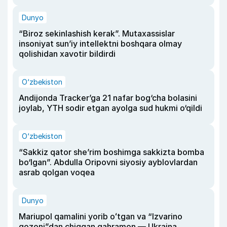
Dunyo
“Biroz sekinlashish kerak”. Mutaxassislar
insoniyat sun’iy intellektni boshqara olmay
qolishidan xavotir bildirdi
O‘zbekiston
Andijonda Tracker’ga 21 nafar bog‘cha bolasini
joylab, YTH sodir etgan ayolga sud hukmi o‘qildi
O‘zbekiston
“Sakkiz qator she’rim boshimga sakkizta bomba
bo‘lgan”. Abdulla Oripovni siyosiy ayblovlardan
asrab qolgan voqea
Dunyo
Mariupol qamalini yorib oʻtgan va “Izvarino
qozoni”dan chiqqan qahramon — Ukraina