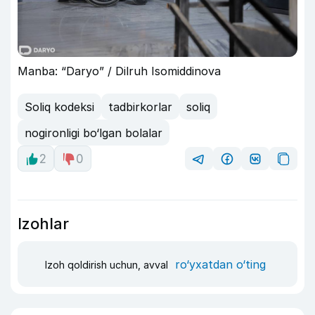
Manba: “Daryo” / Dilruh Isomiddinova
Soliq kodeksi
tadbirkorlar
soliq
nogironligi bo‘lgan bolalar
2
0
Izohlar
ro‘yxatdan o‘ting
Izoh qoldirish uchun, avval