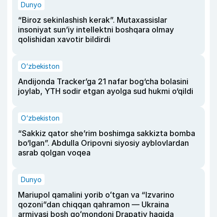
Dunyo
“Biroz sekinlashish kerak”. Mutaxassislar
insoniyat sun’iy intellektni boshqara olmay
qolishidan xavotir bildirdi
O‘zbekiston
Andijonda Tracker’ga 21 nafar bog‘cha bolasini
joylab, YTH sodir etgan ayolga sud hukmi o‘qildi
O‘zbekiston
“Sakkiz qator she’rim boshimga sakkizta bomba
bo‘lgan”. Abdulla Oripovni siyosiy ayblovlardan
asrab qolgan voqea
Dunyo
Mariupol qamalini yorib oʻtgan va “Izvarino
qozoni”dan chiqqan qahramon — Ukraina
armiyasi bosh qoʻmondoni Drapatiy haqida