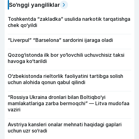
So‘nggi yangiliklar
Toshkentda “zakladka” usulida narkotik tarqatishga
chek qo‘yildi
“Liverpul” “Barselona” sardorini ijaraga oladi
Qozog‘istonda ilk bor yo‘lovchili uchuvchisiz taksi
havoga ko‘tarildi
O‘zbekistonda rieltorlik faoliyatini tartibga solish
uchun alohida qonun qabul qilindi
“Rossiya Ukraina dronlari bilan Boltiqbo‘yi
mamlakatlariga zarba bermoqchi” — Litva mudofaa
vaziri
Avstriya kansleri onalar mehnati haqidagi gaplari
uchun uzr so‘radi