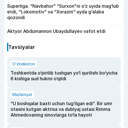
Superliga. “Navbahor” “Surxon”ni o‘z uyida mag‘lub
etdi, “Lokomotiv” va “Xorazm” uyda g‘alaba
qozondi
Aktyor Abdu­mannon Ubaydullayev vafot etdi
Tavsiyalar
O‘zbekiston
Toshkentda o‘pirilib tushgan yo‘l qurilishi bo‘yicha
6 kishiga sud hukmi o‘qildi
Madaniyat
“U boshqalar baxti uchun tug‘ilgan edi”. Bir umr
otasini kutgan aktrisa va dublyaj ustasi Rimma
Ahmedovaning sinovlarga to‘la hayoti