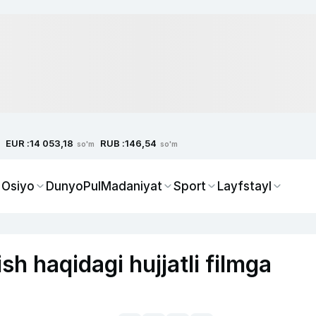
EUR :
RUB :
14 053,18
146,54
so'm
so'm
 Osiyo
Dunyo
Pul
Madaniyat
Sport
Layfstayl
sh haqidagi hujjatli filmga