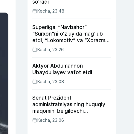
so‘radi
Kecha, 23:48
Superliga. “Navbahor”
“Surxon”ni o‘z uyida mag‘lub
etdi, “Lokomotiv” va “Xorazm”
uyda g‘alaba qozondi
Kecha, 23:26
Aktyor Abdu­mannon
Ubaydullayev vafot etdi
Kecha, 23:08
Senat Prezident
administratsiyasining huquqiy
maqomini belgilovchi
konstitutsiyaviy qonunni
Kecha, 23:06
ma’qulladi