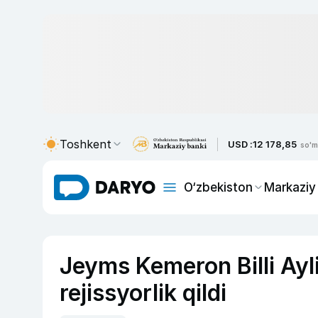
Toshkent
USD :
12 178,85
so'm
O‘zbekiston
Markaziy
Jeyms Kemeron Billi Ayli
rejissyorlik qildi