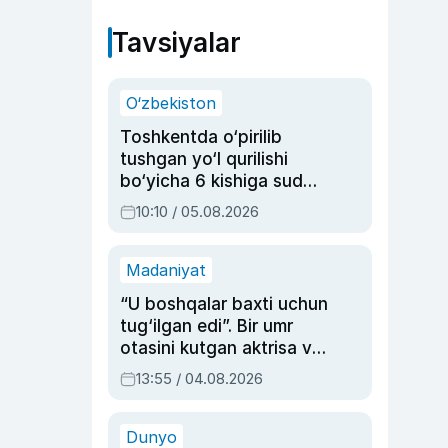
Tavsiyalar
O‘zbekiston
Toshkentda o‘pirilib
tushgan yo‘l qurilishi
bo‘yicha 6 kishiga sud
hukmi o‘qildi
10:10 / 05.08.2026
Madaniyat
“U boshqalar baxti uchun
tug‘ilgan edi”. Bir umr
otasini kutgan aktrisa va
dublyaj ustasi Rimma
13:55 / 04.08.2026
Ahmedovaning
sinovlarga to‘la hayoti
Dunyo