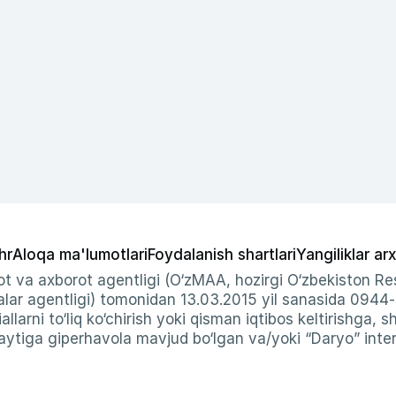
hr
Aloqa ma'lumotlari
Foydalanish shartlari
Yangiliklar arx
t va axborot agentligi (O‘zMAA, hozirgi O‘zbekiston Res
ar agentligi) tomonidan 13.03.2015 yil sanasida 0944
allarni to‘liq ko‘chirish yoki qisman iqtibos keltirishga, 
ytiga giperhavola mavjud bo‘lgan va/yoki “Daryo” intern