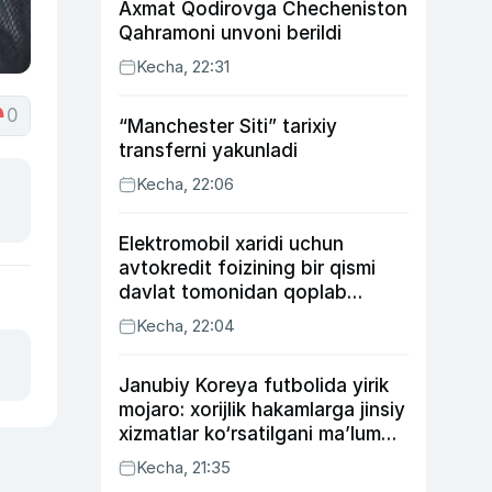
Axmat Qodirovga Checheniston
Qahramoni unvoni berildi
Kecha, 22:31
0
“Manchester Siti” tarixiy
transferni yakunladi
Kecha, 22:06
Elektromobil xaridi uchun
avtokredit foizining bir qismi
davlat tomonidan qoplab
berilishi mumkin
Kecha, 22:04
Janubiy Koreya futbolida yirik
mojaro: xorijlik hakamlarga jinsiy
xizmatlar ko‘rsatilgani ma’lum
qilindi
Kecha, 21:35