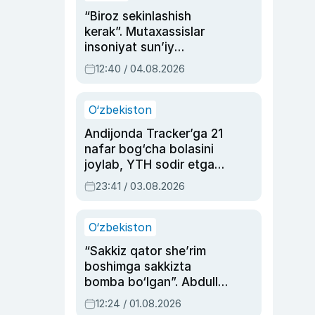
“Biroz sekinlashish
kerak”. Mutaxassislar
insoniyat sun’iy
intellektni boshqara
12:40 / 04.08.2026
olmay qolishidan xavotir
bildirdi
O‘zbekiston
Andijonda Tracker’ga 21
nafar bog‘cha bolasini
joylab, YTH sodir etgan
ayolga sud hukmi o‘qildi
23:41 / 03.08.2026
O‘zbekiston
“Sakkiz qator she’rim
boshimga sakkizta
bomba bo‘lgan”. Abdulla
Oripovni siyosiy
12:24 / 01.08.2026
ayblovlardan asrab