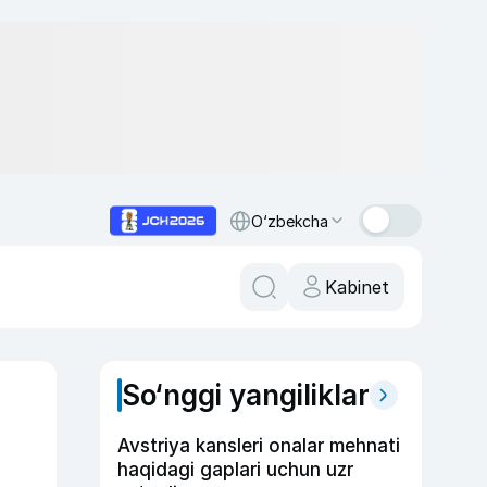
O‘zbekcha
Kabinet
So‘nggi yangiliklar
Avstriya kansleri onalar mehnati
haqidagi gaplari uchun uzr