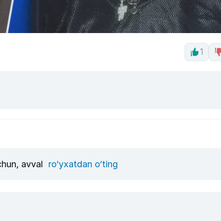
1
uchun, avval
ro‘yxatdan o‘ting