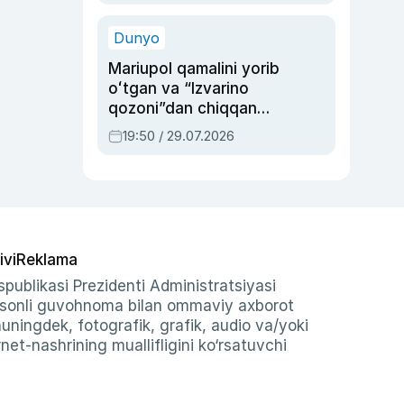
qolgan voqea
Dunyo
Mariupol qamalini yorib
oʻtgan va “Izvarino
qozoni”dan chiqqan
qahramon — Ukraina
19:50 / 29.07.2026
armiyasi bosh
qoʻmondoni Drapatiy
haqida
ivi
Reklama
publikasi Prezidenti Administratsiyasi
-sonli guvohnoma bilan ommaviy axborot
shuningdek, fotografik, grafik, audio va/yoki
et-nashrining muallifligini ko‘rsatuvchi