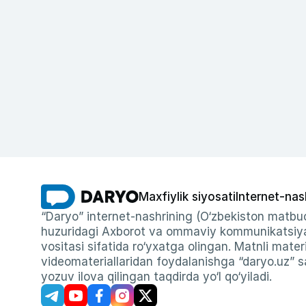
Maxfiylik siyosati
Internet-nas
“Daryo” internet-nashrining (O‘zbekiston matbuo
huzuridagi Axborot va ommaviy kommunikatsiyal
vositasi sifatida ro‘yxatga olingan. Matnli materi
videomateriallaridan foydalanishga “daryo.uz” sa
yozuv ilova qilingan taqdirda yo‘l qo‘yiladi.