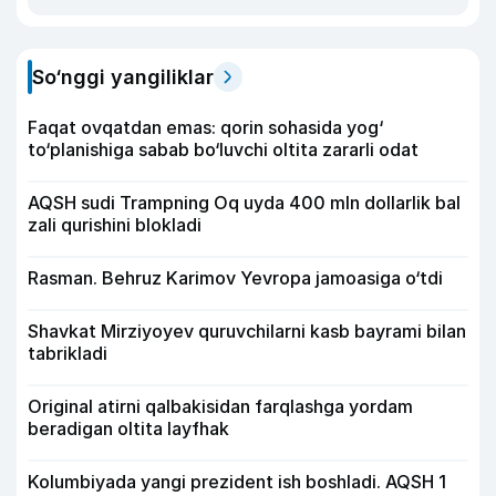
So‘nggi yangiliklar
Faqat ovqatdan emas: qorin sohasida yog‘
to‘planishiga sabab bo‘luvchi oltita zararli odat
AQSH sudi Trampning Oq uyda 400 mln dollarlik bal
zali qurishini blokladi
Rasman. Behruz Karimov Yevropa jamoasiga o‘tdi
Shavkat Mirziyoyev quruvchilarni kasb bayrami bilan
tabrikladi
Original atirni qalbakisidan farqlashga yordam
beradigan oltita layfhak
Kolumbiyada yangi prezident ish boshladi. AQSH 1