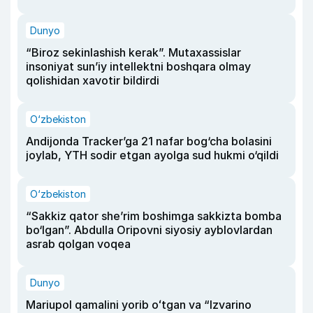
Dunyo
“Biroz sekinlashish kerak”. Mutaxassislar
insoniyat sun’iy intellektni boshqara olmay
qolishidan xavotir bildirdi
O‘zbekiston
Andijonda Tracker’ga 21 nafar bog‘cha bolasini
joylab, YTH sodir etgan ayolga sud hukmi o‘qildi
O‘zbekiston
“Sakkiz qator she’rim boshimga sakkizta bomba
bo‘lgan”. Abdulla Oripovni siyosiy ayblovlardan
asrab qolgan voqea
Dunyo
Mariupol qamalini yorib oʻtgan va “Izvarino