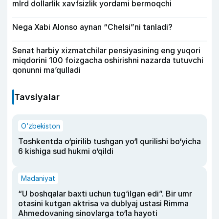
mlrd dollarlik xavfsizlik yordami bermoqchi
Nega Xabi Alonso aynan “Chelsi”ni tanladi?
Senat harbiy xizmatchilar pensiyasining eng yuqori
miqdorini 100 foizgacha oshirishni nazarda tutuvchi
qonunni ma’qulladi
Tavsiyalar
O‘zbekiston
Toshkentda o‘pirilib tushgan yo‘l qurilishi bo‘yicha
6 kishiga sud hukmi o‘qildi
Madaniyat
“U boshqalar baxti uchun tug‘ilgan edi”. Bir umr
otasini kutgan aktrisa va dublyaj ustasi Rimma
Ahmedovaning sinovlarga to‘la hayoti