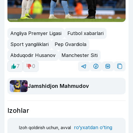
Angliya Premyer Ligasi
Futbol xabarlari
Sport yangiliklari
Pep Gvardiola
Abduqodir Husanov
Manchester Siti
7
0
Jamshidjon Mahmudov
Izohlar
ro‘yxatdan o‘ting
Izoh qoldirish uchun, avval