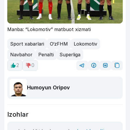
Manba: “Lokomotiv” matbuot xizmati
Sport xabarlari
O‘zFHM
Lokomotiv
Navbahor
Penalti
Superliga
2
0
Humoyun Oripov
Izohlar