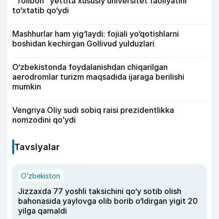
“Tolibon” yettita xususiy universitet faoliyatini
to‘xtatib qo‘ydi
Mashhurlar ham yig‘laydi: fojiali yo‘qotishlarni
boshidan kechirgan Gollivud yulduzlari
O‘zbekistonda foydalanishdan chiqarilgan
aerodromlar turizm maqsadida ijaraga berilishi
mumkin
Vengriya Oliy sudi sobiq raisi prezidentlikka
nomzodini qoʻydi
Tavsiyalar
O‘zbekiston
Jizzaxda 77 yoshli taksichini qo‘y sotib olish
bahonasida yaylovga olib borib o‘ldirgan yigit 20
yilga qamaldi