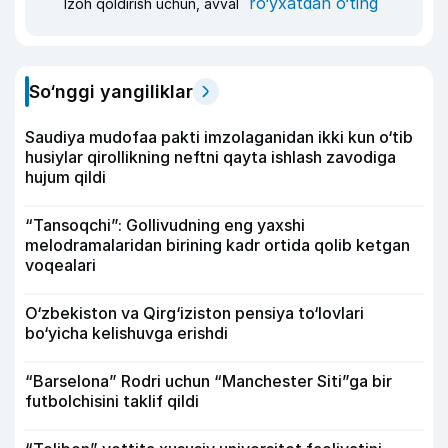
ro‘yxatdan o‘ting
Izoh qoldirish uchun, avval
So‘nggi yangiliklar
Saudiya mudofaa pakti imzolaganidan ikki kun o‘tib
husiylar qirollikning neftni qayta ishlash zavodiga
hujum qildi
“Tansoqchi”: Gollivudning eng yaxshi
melodramalaridan birining kadr ortida qolib ketgan
voqealari
O‘zbekiston va Qirg‘iziston pensiya to‘lovlari
bo‘yicha kelishuvga erishdi
“Barselona” Rodri uchun “Manchester Siti”ga bir
futbolchisini taklif qildi