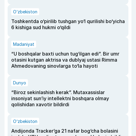
O‘zbekiston
Toshkentda o‘pirilib tushgan yo‘l qurilishi bo‘yicha
6 kishiga sud hukmi o‘qildi
Madaniyat
“U boshqalar baxti uchun tug‘ilgan edi”. Bir umr
otasini kutgan aktrisa va dublyaj ustasi Rimma
Ahmedovaning sinovlarga to‘la hayoti
Dunyo
“Biroz sekinlashish kerak”. Mutaxassislar
insoniyat sun’iy intellektni boshqara olmay
qolishidan xavotir bildirdi
O‘zbekiston
Andijonda Tracker’ga 21 nafar bog‘cha bolasini