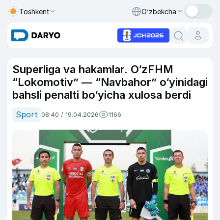
Toshkent
O‘zbekcha
Superliga va hakamlar. O‘zFHM
“Lokomotiv” — “Navbahor” o‘yinidagi
bahsli penalti bo‘yicha xulosa berdi
Sport
08:40 / 19.04.2026
1166