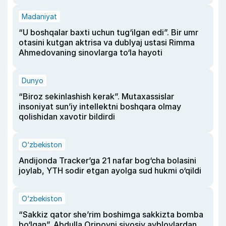
Madaniyat
“U boshqalar baxti uchun tug‘ilgan edi”. Bir umr
otasini kutgan aktrisa va dublyaj ustasi Rimma
Ahmedovaning sinovlarga to‘la hayoti
Dunyo
“Biroz sekinlashish kerak”. Mutaxassislar
insoniyat sun’iy intellektni boshqara olmay
qolishidan xavotir bildirdi
O‘zbekiston
Andijonda Tracker’ga 21 nafar bog‘cha bolasini
joylab, YTH sodir etgan ayolga sud hukmi o‘qildi
O‘zbekiston
“Sakkiz qator she’rim boshimga sakkizta bomba
bo‘lgan”. Abdulla Oripovni siyosiy ayblovlardan