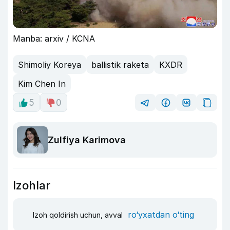
Manba: arxiv / KCNA
Shimoliy Koreya
ballistik raketa
KXDR
Kim Chen In
5
0
Zulfiya Karimova
Izohlar
ro‘yxatdan o‘ting
Izoh qoldirish uchun, avval