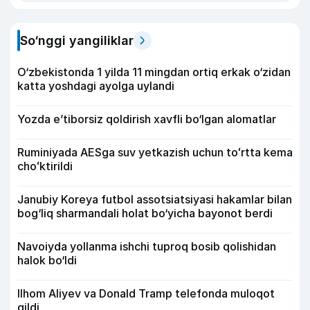
So‘nggi yangiliklar
O‘zbekistonda 1 yilda 11 mingdan ortiq erkak o‘zidan
katta yoshdagi ayolga uylandi
Yozda e’tiborsiz qoldirish xavfli bo‘lgan alomatlar
Ruminiyada AESga suv yetkazish uchun toʻrtta kema
choʻktirildi
Janubiy Koreya futbol assotsiatsiyasi hakamlar bilan
bog‘liq sharmandali holat bo‘yicha bayonot berdi
Navoiyda yollanma ishchi tuproq bosib qolishidan
halok bo‘ldi
Ilhom Aliyev va Donald Tramp telefonda muloqot
qildi