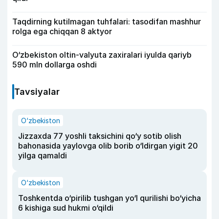
Taqdirning kutilmagan tuhfalari: tasodifan mashhur
rolga ega chiqqan 8 aktyor
O‘zbekiston oltin-valyuta zaxiralari iyulda qariyb
590 mln dollarga oshdi
Tavsiyalar
O‘zbekiston
Jizzaxda 77 yoshli taksichini qo‘y sotib olish
bahonasida yaylovga olib borib o‘ldirgan yigit 20
yilga qamaldi
O‘zbekiston
Toshkentda o‘pirilib tushgan yo‘l qurilishi bo‘yicha
6 kishiga sud hukmi o‘qildi