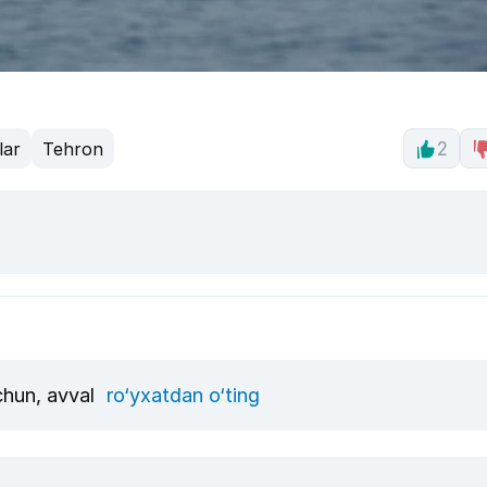
lar
Tehron
2
uchun, avval
ro‘yxatdan o‘ting