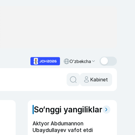
O‘zbekcha
Kabinet
So‘nggi yangiliklar
Aktyor Abdu­mannon
Ubaydullayev vafot etdi