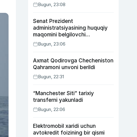
Bugun, 23:08
Senat Prezident
administratsiyasining huquqiy
maqomini belgilovchi
konstitutsiyaviy qonunni
Bugun, 23:06
ma’qulladi
Axmat Qodirovga Checheniston
Qahramoni unvoni berildi
Bugun, 22:31
“Manchester Siti” tarixiy
transferni yakunladi
Bugun, 22:06
Elektromobil xaridi uchun
avtokredit foizining bir qismi