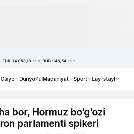
EUR :
RUB :
14 053,18
146,54
so'm
so'm
 Osiyo
Dunyo
Pul
Madaniyat
Sport
Layfstayl
ha bor, Hormuz bo‘g‘ozi
ron parlamenti spikeri