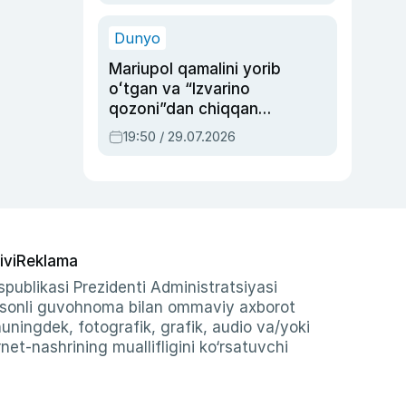
qolgan voqea
Dunyo
Mariupol qamalini yorib
oʻtgan va “Izvarino
qozoni”dan chiqqan
qahramon — Ukraina
19:50 / 29.07.2026
armiyasi bosh
qoʻmondoni Drapatiy
haqida
ivi
Reklama
publikasi Prezidenti Administratsiyasi
-sonli guvohnoma bilan ommaviy axborot
shuningdek, fotografik, grafik, audio va/yoki
et-nashrining muallifligini ko‘rsatuvchi