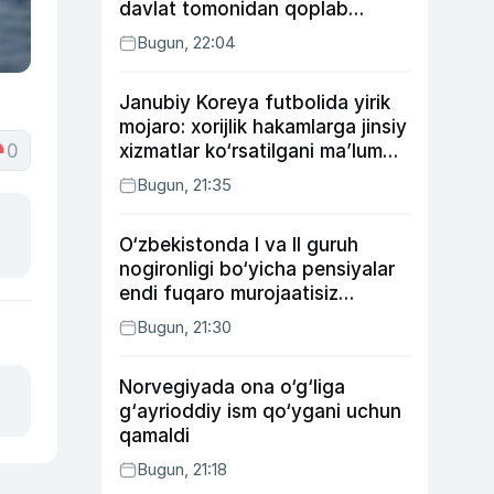
davlat tomonidan qoplab
berilishi mumkin
Bugun, 22:04
Janubiy Koreya futbolida yirik
mojaro: xorijlik hakamlarga jinsiy
0
xizmatlar ko‘rsatilgani ma’lum
qilindi
Bugun, 21:35
O‘zbekistonda I va II guruh
nogironligi bo‘yicha pensiyalar
endi fuqaro murojaatisiz
tayinlanishi mumkin
Bugun, 21:30
Norvegiyada ona o‘g‘liga
g‘ayrioddiy ism qo‘ygani uchun
qamaldi
Bugun, 21:18