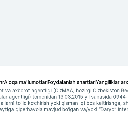
hr
Aloqa ma'lumotlari
Foydalanish shartlari
Yangiliklar arx
t va axborot agentligi (O‘zMAA, hozirgi O‘zbekiston Res
ar agentligi) tomonidan 13.03.2015 yil sanasida 0944
allarni to‘liq ko‘chirish yoki qisman iqtibos keltirishga, 
ytiga giperhavola mavjud bo‘lgan va/yoki “Daryo” intern