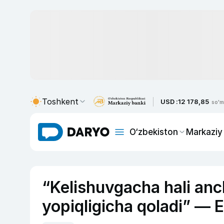
Toshkent
USD :
12 178,85
so'm
O‘zbekiston
Markaziy
“Kelishuvgacha hali anc
yopiqligicha qoladi” — E