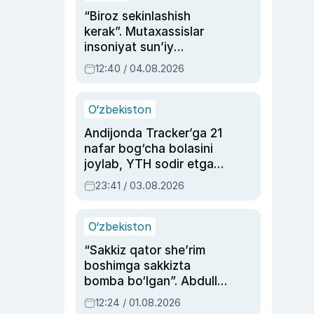
“Biroz sekinlashish
kerak”. Mutaxassislar
insoniyat sun’iy
intellektni boshqara
12:40 / 04.08.2026
olmay qolishidan xavotir
bildirdi
O‘zbekiston
Andijonda Tracker’ga 21
nafar bog‘cha bolasini
joylab, YTH sodir etgan
ayolga sud hukmi o‘qildi
23:41 / 03.08.2026
O‘zbekiston
“Sakkiz qator she’rim
boshimga sakkizta
bomba bo‘lgan”. Abdulla
Oripovni siyosiy
12:24 / 01.08.2026
ayblovlardan asrab