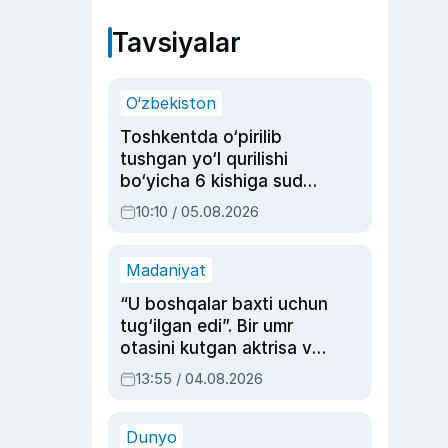
Tavsiyalar
O‘zbekiston
Toshkentda o‘pirilib
tushgan yo‘l qurilishi
bo‘yicha 6 kishiga sud
hukmi o‘qildi
10:10 / 05.08.2026
Madaniyat
“U boshqalar baxti uchun
tug‘ilgan edi”. Bir umr
otasini kutgan aktrisa va
dublyaj ustasi Rimma
13:55 / 04.08.2026
Ahmedovaning
sinovlarga to‘la hayoti
Dunyo