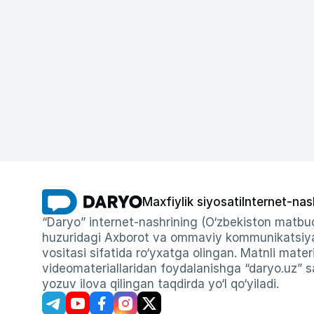
Maxfiylik siyosati
Internet-nas
“Daryo” internet-nashrining (O‘zbekiston matbuo
huzuridagi Axborot va ommaviy kommunikatsiyal
vositasi sifatida ro‘yxatga olingan. Matnli materi
videomateriallaridan foydalanishga “daryo.uz” sa
yozuv ilova qilingan taqdirda yo‘l qo‘yiladi.