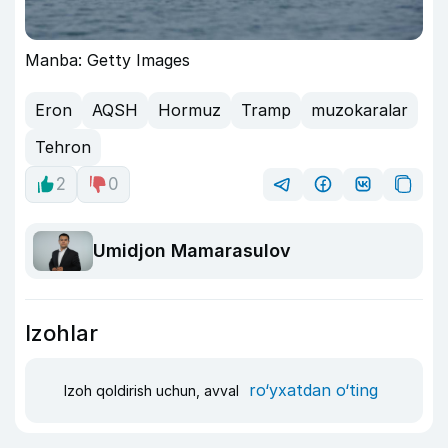
Manba: Getty Images
Eron
AQSH
Hormuz
Tramp
muzokaralar
Tehron
2
0
Umidjon Mamarasulov
Izohlar
ro‘yxatdan o‘ting
Izoh qoldirish uchun, avval