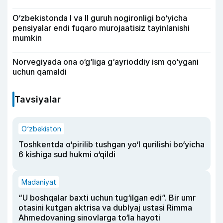
O‘zbekistonda I va II guruh nogironligi bo‘yicha
pensiyalar endi fuqaro murojaatisiz tayinlanishi
mumkin
Norvegiyada ona o‘g‘liga g‘ayrioddiy ism qo‘ygani
uchun qamaldi
Tavsiyalar
O‘zbekiston
Toshkentda o‘pirilib tushgan yo‘l qurilishi bo‘yicha
6 kishiga sud hukmi o‘qildi
Madaniyat
“U boshqalar baxti uchun tug‘ilgan edi”. Bir umr
otasini kutgan aktrisa va dublyaj ustasi Rimma
Ahmedovaning sinovlarga to‘la hayoti