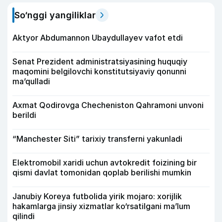
So‘nggi yangiliklar
Aktyor Abdu­mannon Ubaydullayev vafot etdi
Senat Prezident administratsiyasining huquqiy
maqomini belgilovchi konstitutsiyaviy qonunni
ma’qulladi
Axmat Qodirovga Checheniston Qahramoni unvoni
berildi
“Manchester Siti” tarixiy transferni yakunladi
Elektromobil xaridi uchun avtokredit foizining bir
qismi davlat tomonidan qoplab berilishi mumkin
Janubiy Koreya futbolida yirik mojaro: xorijlik
hakamlarga jinsiy xizmatlar ko‘rsatilgani ma’lum
qilindi