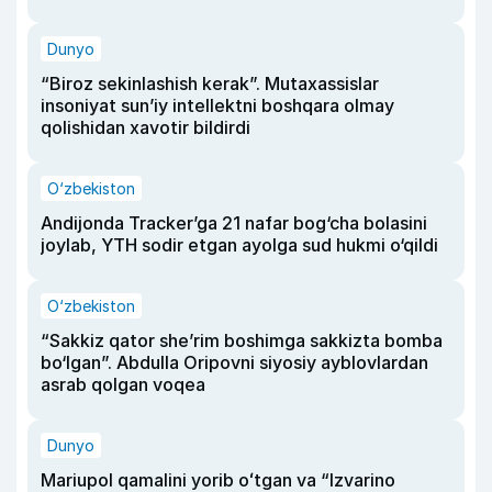
Dunyo
“Biroz sekinlashish kerak”. Mutaxassislar
insoniyat sun’iy intellektni boshqara olmay
qolishidan xavotir bildirdi
O‘zbekiston
Andijonda Tracker’ga 21 nafar bog‘cha bolasini
joylab, YTH sodir etgan ayolga sud hukmi o‘qildi
O‘zbekiston
“Sakkiz qator she’rim boshimga sakkizta bomba
bo‘lgan”. Abdulla Oripovni siyosiy ayblovlardan
asrab qolgan voqea
Dunyo
Mariupol qamalini yorib oʻtgan va “Izvarino