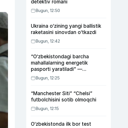
detektiv romani
Bugun, 12:50
Ukraina o‘zining yangi ballistik
raketasini sinovdan o‘tkazdi
Bugun, 12:42
“O‘zbekistondagi barcha
mahallalarning energetik
pasporti yaratiladi” —
energetika vaziri
Bugun, 12:25
“Manchester Siti” “Chelsi”
futbolchisini sotib olmoqchi
Bugun, 12:15
O‘zbekistonda ilk bor test