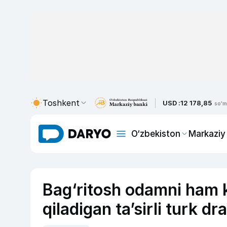
Toshkent
USD :
12 178,85
so'm
O‘zbekiston
Markaziy
Bag‘ritosh odamni ham k
qiladigan ta’sirli turk dr