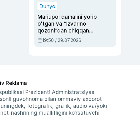
Dunyo
Mariupol qamalini yorib
oʻtgan va “Izvarino
qozoni”dan chiqqan
qahramon — Ukraina
19:50 / 29.07.2026
armiyasi bosh
qoʻmondoni Drapatiy
haqida
ivi
Reklama
publikasi Prezidenti Administratsiyasi
-sonli guvohnoma bilan ommaviy axborot
shuningdek, fotografik, grafik, audio va/yoki
et-nashrining muallifligini ko‘rsatuvchi