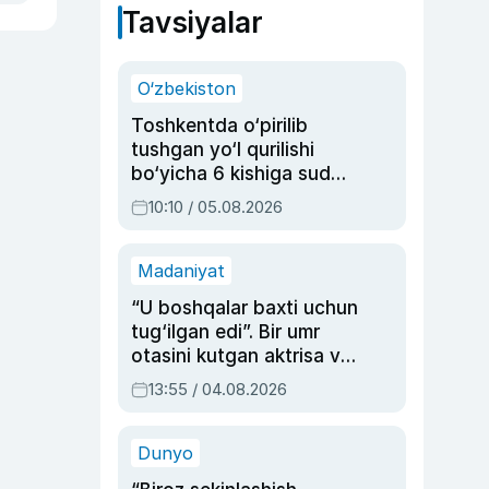
Tavsiyalar
O‘zbekiston
Toshkentda o‘pirilib
tushgan yo‘l qurilishi
bo‘yicha 6 kishiga sud
hukmi o‘qildi
10:10 / 05.08.2026
Madaniyat
“U boshqalar baxti uchun
tug‘ilgan edi”. Bir umr
otasini kutgan aktrisa va
dublyaj ustasi Rimma
13:55 / 04.08.2026
Ahmedovaning
sinovlarga to‘la hayoti
Dunyo