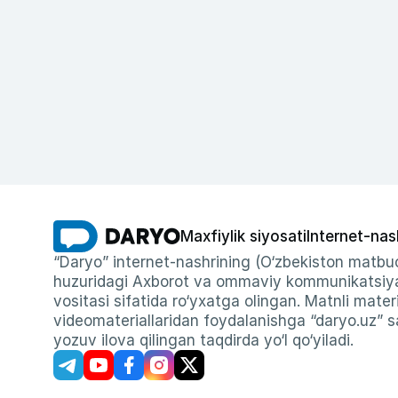
Maxfiylik siyosati
Internet-nas
“Daryo” internet-nashrining (O‘zbekiston matbuo
huzuridagi Axborot va ommaviy kommunikatsiyal
vositasi sifatida ro‘yxatga olingan. Matnli materi
videomateriallaridan foydalanishga “daryo.uz” sa
yozuv ilova qilingan taqdirda yo‘l qo‘yiladi.