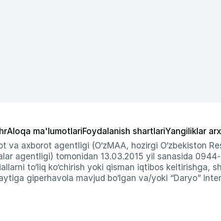
hr
Aloqa ma'lumotlari
Foydalanish shartlari
Yangiliklar arx
t va axborot agentligi (O‘zMAA, hozirgi O‘zbekiston Res
ar agentligi) tomonidan 13.03.2015 yil sanasida 0944
allarni to‘liq ko‘chirish yoki qisman iqtibos keltirishga, 
ytiga giperhavola mavjud bo‘lgan va/yoki “Daryo” intern