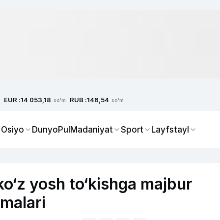
EUR :
RUB :
14 053,18
146,54
so'm
so'm
 Osiyo
Dunyo
Pul
Madaniyat
Sport
Layfstayl
o‘z yosh to‘kishga majbur
amalari