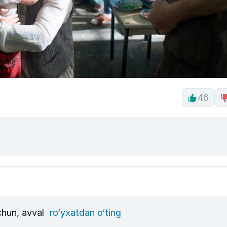
46
uchun, avval
ro‘yxatdan o‘ting