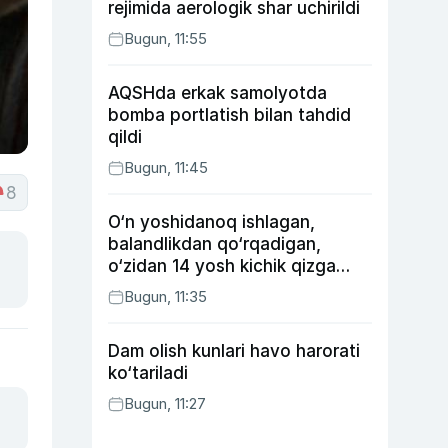
rejimida aerologik shar uchirildi
Bugun, 11:55
AQSHda erkak samolyotda
bomba portlatish bilan tahdid
qildi
Bugun, 11:45
8
O‘n yoshidanoq ishlagan,
balandlikdan qo‘rqadigan,
o‘zidan 14 yosh kichik qizga
uylangan Yorqinxo‘ja Umarov
Bugun, 11:35
34 yoshda
Dam olish kunlari havo harorati
ko‘tariladi
Bugun, 11:27