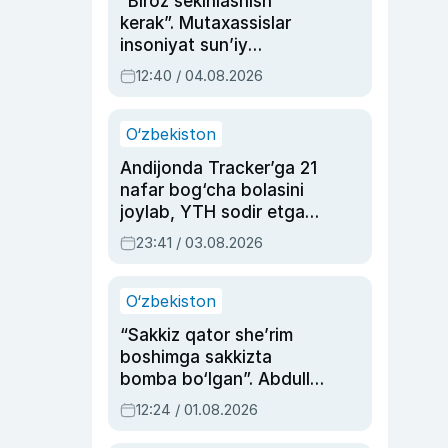
“Biroz sekinlashish
kerak”. Mutaxassislar
insoniyat sun’iy
intellektni boshqara
12:40 / 04.08.2026
olmay qolishidan xavotir
bildirdi
O‘zbekiston
Andijonda Tracker’ga 21
nafar bog‘cha bolasini
joylab, YTH sodir etgan
ayolga sud hukmi o‘qildi
23:41 / 03.08.2026
O‘zbekiston
“Sakkiz qator she’rim
boshimga sakkizta
bomba bo‘lgan”. Abdulla
Oripovni siyosiy
12:24 / 01.08.2026
ayblovlardan asrab
qolgan voqea