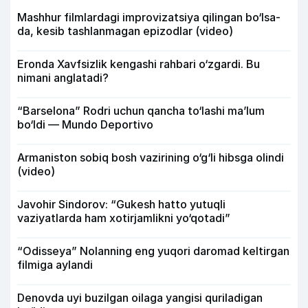
Mashhur filmlardagi improvizatsiya qilingan bo‘lsa-
da, kesib tashlanmagan epizodlar (video)
Eronda Xavfsizlik kengashi rahbari o‘zgardi. Bu
nimani anglatadi?
“Barselona” Rodri uchun qancha to‘lashi ma’lum
bo‘ldi — Mundo Deportivo
Armaniston sobiq bosh vazirining o‘g‘li hibsga olindi
(video)
Javohir Sindorov: “Gukesh hatto yutuqli
vaziyatlarda ham xotirjamlikni yo‘qotadi”
“Odisseya” Nolanning eng yuqori daromad keltirgan
filmiga aylandi
Denovda uyi buzilgan oilaga yangisi quriladigan