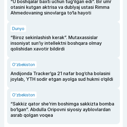
“U boshqalar baxti uchun tug‘ilgan edi”. Bir umr
otasini kutgan aktrisa va dublyaj ustasi Rimma
Ahmedovaning sinovlarga to‘la hayoti
Dunyo
“Biroz sekinlashish kerak”. Mutaxassislar
insoniyat sun’iy intellektni boshqara olmay
qolishidan xavotir bildirdi
O‘zbekiston
Andijonda Tracker’ga 21 nafar bog‘cha bolasini
joylab, YTH sodir etgan ayolga sud hukmi o‘qildi
O‘zbekiston
“Sakkiz qator she’rim boshimga sakkizta bomba
bo‘lgan”. Abdulla Oripovni siyosiy ayblovlardan
asrab qolgan voqea