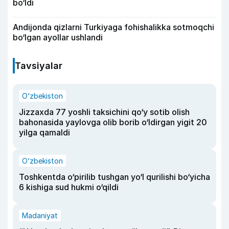
bo‘ldi
Andijonda qizlarni Turkiyaga fohishalikka sotmoqchi
bo‘lgan ayollar ushlandi
Tavsiyalar
O‘zbekiston
Jizzaxda 77 yoshli taksichini qo‘y sotib olish
bahonasida yaylovga olib borib o‘ldirgan yigit 20
yilga qamaldi
O‘zbekiston
Toshkentda o‘pirilib tushgan yo‘l qurilishi bo‘yicha
6 kishiga sud hukmi o‘qildi
Madaniyat