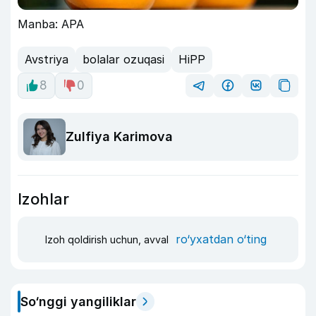
Manba: APA
Avstriya
bolalar ozuqasi
HiPP
8
0
Zulfiya Karimova
Izohlar
ro‘yxatdan o‘ting
Izoh qoldirish uchun, avval
So‘nggi yangiliklar