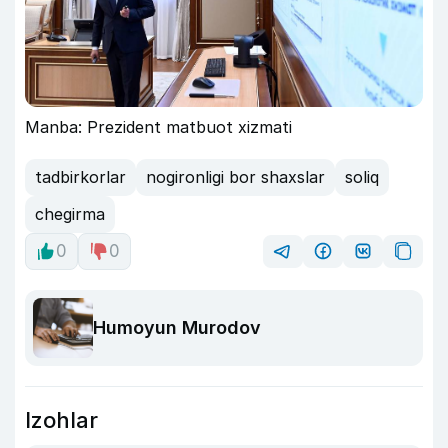
Manba: Prezident matbuot xizmati
tadbirkorlar
nogironligi bor shaxslar
soliq
chegirma
0
0
Humoyun Murodov
Izohlar