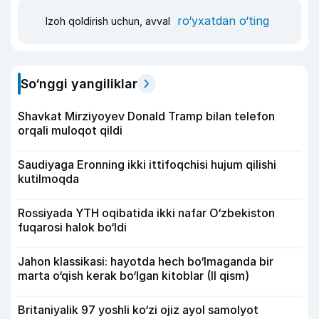
ro‘yxatdan o‘ting
Izoh qoldirish uchun, avval
So‘nggi yangiliklar
Shavkat Mirziyoyev Donald Tramp bilan telefon
orqali muloqot qildi
Saudiyaga Eronning ikki ittifoqchisi hujum qilishi
kutilmoqda
Rossiyada YTH oqibatida ikki nafar O‘zbekiston
fuqarosi halok bo‘ldi
Jahon klassikasi: hayotda hech bo‘lmaganda bir
marta o‘qish kerak bo‘lgan kitoblar (II qism)
Britaniyalik 97 yoshli ko‘zi ojiz ayol samolyot