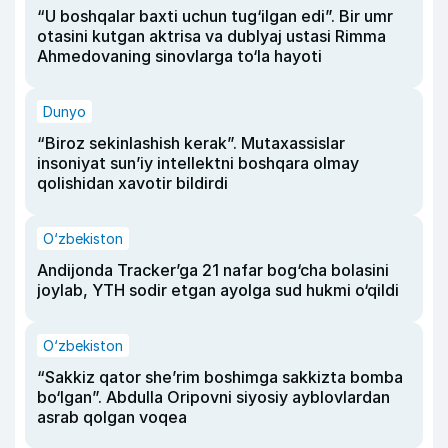
“U boshqalar baxti uchun tug‘ilgan edi”. Bir umr
otasini kutgan aktrisa va dublyaj ustasi Rimma
Ahmedovaning sinovlarga to‘la hayoti
Dunyo
“Biroz sekinlashish kerak”. Mutaxassislar
insoniyat sun’iy intellektni boshqara olmay
qolishidan xavotir bildirdi
O‘zbekiston
Andijonda Tracker’ga 21 nafar bog‘cha bolasini
joylab, YTH sodir etgan ayolga sud hukmi o‘qildi
O‘zbekiston
“Sakkiz qator she’rim boshimga sakkizta bomba
bo‘lgan”. Abdulla Oripovni siyosiy ayblovlardan
asrab qolgan voqea