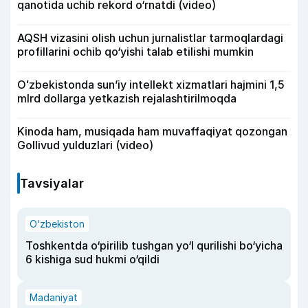
qanotida uchib rekord o‘rnatdi (video)
AQSH vizasini olish uchun jurnalistlar tarmoqlardagi
profillarini ochib qo‘yishi talab etilishi mumkin
Oʻzbekistonda sunʼiy intellekt xizmatlari hajmini 1,5
mlrd dollarga yetkazish rejalashtirilmoqda
Kinoda ham, musiqada ham muvaffaqiyat qozongan
Gollivud yulduzlari (video)
Tavsiyalar
O‘zbekiston
Toshkentda o‘pirilib tushgan yo‘l qurilishi bo‘yicha
6 kishiga sud hukmi o‘qildi
Madaniyat