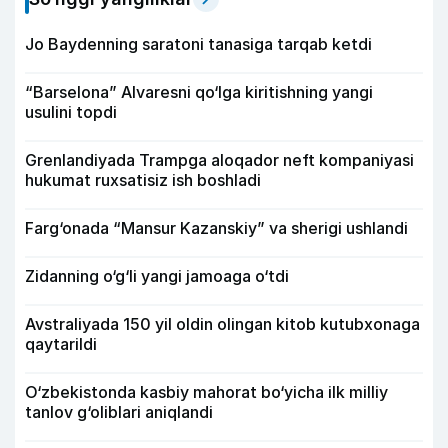
Jo Baydenning saratoni tanasiga tarqab ketdi
“Barselona” Alvaresni qo‘lga kiritishning yangi
usulini topdi
Grenlandiyada Trampga aloqador neft kompaniyasi
hukumat ruxsatisiz ish boshladi
Farg‘onada “Mansur Kazanskiy” va sherigi ushlandi
Zidanning o‘g‘li yangi jamoaga o‘tdi
Avstraliyada 150 yil oldin olingan kitob kutubxonaga
qaytarildi
O‘zbekistonda kasbiy mahorat bo‘yicha ilk milliy
tanlov g‘oliblari aniqlandi