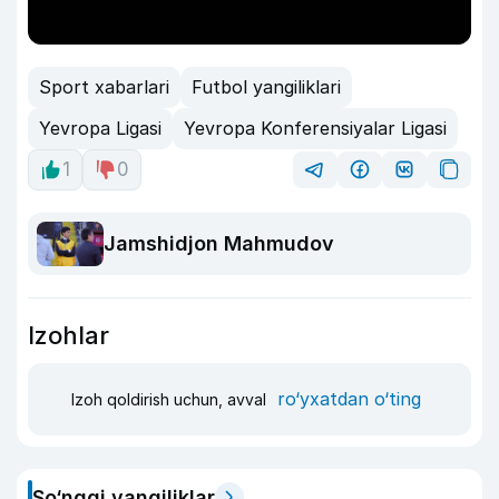
Sport xabarlari
Futbol yangiliklari
Yevropa Ligasi
Yevropa Konferensiyalar Ligasi
1
0
Jamshidjon Mahmudov
Izohlar
ro‘yxatdan o‘ting
Izoh qoldirish uchun, avval
So‘nggi yangiliklar