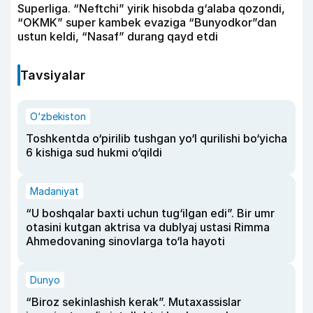
Superliga. “Neftchi” yirik hisobda g‘alaba qozondi,
“OKMK” super kambek evaziga “Bunyodkor”dan
ustun keldi, “Nasaf” durang qayd etdi
Tavsiyalar
O‘zbekiston
Toshkentda o‘pirilib tushgan yo‘l qurilishi bo‘yicha
6 kishiga sud hukmi o‘qildi
Madaniyat
“U boshqalar baxti uchun tug‘ilgan edi”. Bir umr
otasini kutgan aktrisa va dublyaj ustasi Rimma
Ahmedovaning sinovlarga to‘la hayoti
Dunyo
“Biroz sekinlashish kerak”. Mutaxassislar