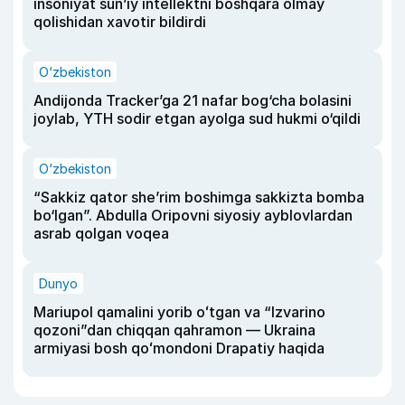
insoniyat sun’iy intellektni boshqara olmay
qolishidan xavotir bildirdi
O‘zbekiston
Andijonda Tracker’ga 21 nafar bog‘cha bolasini
joylab, YTH sodir etgan ayolga sud hukmi o‘qildi
O‘zbekiston
“Sakkiz qator she’rim boshimga sakkizta bomba
bo‘lgan”. Abdulla Oripovni siyosiy ayblovlardan
asrab qolgan voqea
Dunyo
Mariupol qamalini yorib oʻtgan va “Izvarino
qozoni”dan chiqqan qahramon — Ukraina
armiyasi bosh qoʻmondoni Drapatiy haqida