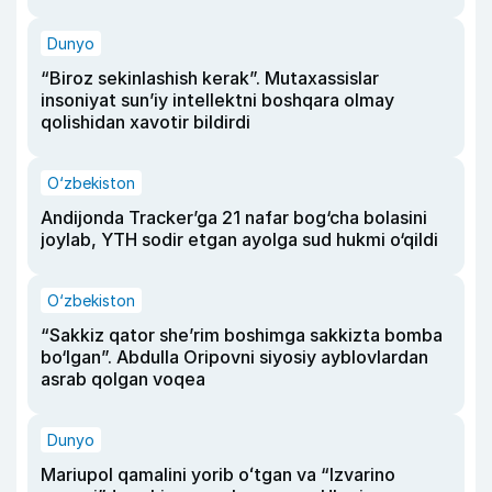
Dunyo
“Biroz sekinlashish kerak”. Mutaxassislar
insoniyat sun’iy intellektni boshqara olmay
qolishidan xavotir bildirdi
O‘zbekiston
Andijonda Tracker’ga 21 nafar bog‘cha bolasini
joylab, YTH sodir etgan ayolga sud hukmi o‘qildi
O‘zbekiston
“Sakkiz qator she’rim boshimga sakkizta bomba
bo‘lgan”. Abdulla Oripovni siyosiy ayblovlardan
asrab qolgan voqea
Dunyo
Mariupol qamalini yorib oʻtgan va “Izvarino