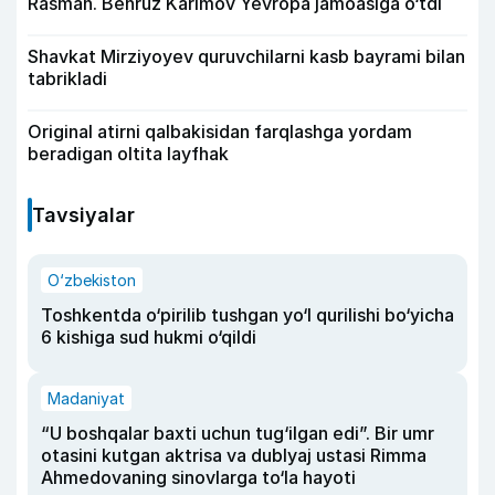
Rasman. Behruz Karimov Yevropa jamoasiga o‘tdi
Shavkat Mirziyoyev quruvchilarni kasb bayrami bilan
tabrikladi
Original atirni qalbakisidan farqlashga yordam
beradigan oltita layfhak
Tavsiyalar
O‘zbekiston
Toshkentda o‘pirilib tushgan yo‘l qurilishi bo‘yicha
6 kishiga sud hukmi o‘qildi
Madaniyat
“U boshqalar baxti uchun tug‘ilgan edi”. Bir umr
otasini kutgan aktrisa va dublyaj ustasi Rimma
Ahmedovaning sinovlarga to‘la hayoti