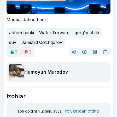
Manba: Jahon banki
Jahon banki
Water Forward
qurg‘oqchilik
suv
Jamshid Qo‘chqorov
0
0
Humoyun Murodov
Izohlar
ro‘yxatdan o‘ting
Izoh qoldirish uchun, avval