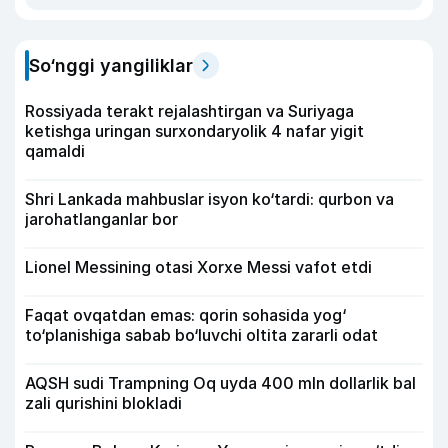
So‘nggi yangiliklar
Rossiyada terakt rejalashtirgan va Suriyaga
ketishga uringan surxondaryolik 4 nafar yigit
qamaldi
Shri Lankada mahbuslar isyon ko‘tardi: qurbon va
jarohatlanganlar bor
Lionel Messining otasi Xorxe Messi vafot etdi
Faqat ovqatdan emas: qorin sohasida yog‘
to‘planishiga sabab bo‘luvchi oltita zararli odat
AQSH sudi Trampning Oq uyda 400 mln dollarlik bal
zali qurishini blokladi