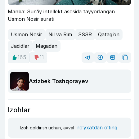
Manba: Sun'iy intellekt asosida tayyorlangan
Usmon Nosir surati
Usmon Nosir
Nil va Rim
SSSR
Qatag‘on
Jadidlar
Magadan
165
11
Azizbek Toshqorayev
Izohlar
ro‘yxatdan o‘ting
Izoh qoldirish uchun, avval