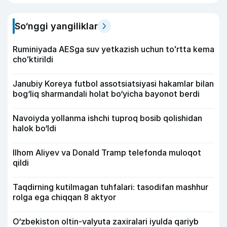
So‘nggi yangiliklar
Ruminiyada AESga suv yetkazish uchun toʻrtta kema
choʻktirildi
Janubiy Koreya futbol assotsiatsiyasi hakamlar bilan
bog‘liq sharmandali holat bo‘yicha bayonot berdi
Navoiyda yollanma ishchi tuproq bosib qolishidan
halok bo‘ldi
Ilhom Aliyev va Donald Tramp telefonda muloqot
qildi
Taqdirning kutilmagan tuhfalari: tasodifan mashhur
rolga ega chiqqan 8 aktyor
O‘zbekiston oltin-valyuta zaxiralari iyulda qariyb