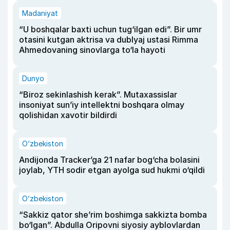
Madaniyat
“U boshqalar baxti uchun tug‘ilgan edi”. Bir umr
otasini kutgan aktrisa va dublyaj ustasi Rimma
Ahmedovaning sinovlarga to‘la hayoti
Dunyo
“Biroz sekinlashish kerak”. Mutaxassislar
insoniyat sun’iy intellektni boshqara olmay
qolishidan xavotir bildirdi
O‘zbekiston
Andijonda Tracker’ga 21 nafar bog‘cha bolasini
joylab, YTH sodir etgan ayolga sud hukmi o‘qildi
O‘zbekiston
“Sakkiz qator she’rim boshimga sakkizta bomba
bo‘lgan”. Abdulla Oripovni siyosiy ayblovlardan