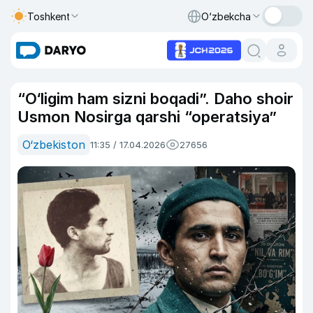
Toshkent
O‘zbekcha
“O‘ligim ham sizni boqadi”. Daho shoir
Usmon Nosirga qarshi “operatsiya”
O‘zbekiston
11:35 / 17.04.2026
27656