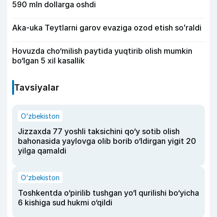
590 mln dollarga oshdi
Aka-uka Teytlarni garov evaziga ozod etish soʻraldi
Hovuzda cho‘milish paytida yuqtirib olish mumkin
bo‘lgan 5 xil kasallik
Tavsiyalar
O‘zbekiston
Jizzaxda 77 yoshli taksichini qo‘y sotib olish
bahonasida yaylovga olib borib o‘ldirgan yigit 20
yilga qamaldi
O‘zbekiston
Toshkentda o‘pirilib tushgan yo‘l qurilishi bo‘yicha
6 kishiga sud hukmi o‘qildi