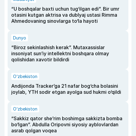
“U boshqalar baxti uchun tug‘ilgan edi”. Bir umr
otasini kutgan aktrisa va dublyaj ustasi Rimma
Ahmedovaning sinovlarga to‘la hayoti
Dunyo
“Biroz sekinlashish kerak”. Mutaxassislar
insoniyat sun’iy intellektni boshqara olmay
qolishidan xavotir bildirdi
O‘zbekiston
Andijonda Tracker’ga 21 nafar bog‘cha bolasini
joylab, YTH sodir etgan ayolga sud hukmi o‘qildi
O‘zbekiston
“Sakkiz qator she’rim boshimga sakkizta bomba
bo‘lgan”. Abdulla Oripovni siyosiy ayblovlardan
asrab qolgan voqea