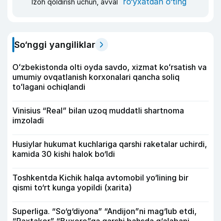
ro‘yxatdan o‘ting
Izoh qoldirish uchun, avval
So‘nggi yangiliklar
Oʻzbekistonda olti oyda savdo, xizmat koʻrsatish va
umumiy ovqatlanish korxonalari qancha soliq
toʻlagani ochiqlandi
Vinisius “Real” bilan uzoq muddatli shartnoma
imzoladi
Husiylar hukumat kuchlariga qarshi raketalar uchirdi,
kamida 30 kishi halok bo‘ldi
Toshkentda Kichik halqa avtomobil yo‘lining bir
qismi to‘rt kunga yopildi (xarita)
Superliga. “So‘g‘diyona” “Andijon”ni mag‘lub etdi,