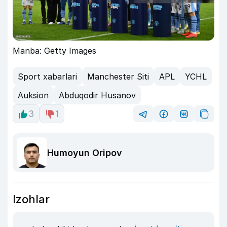
Manba: Getty Images
Sport xabarlari
Manchester Siti
APL
YCHL
Auksion
Abduqodir Husanov
3
1
Humoyun Oripov
Izohlar