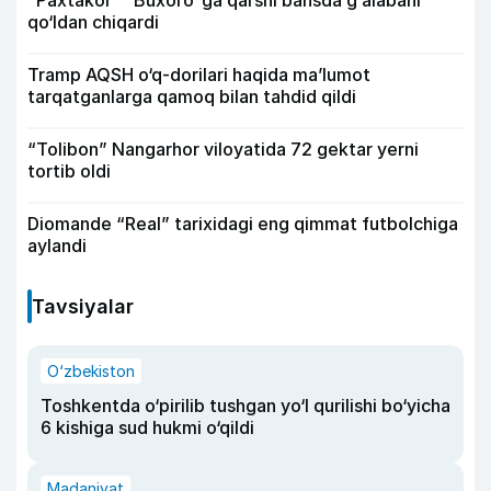
“Paxtakor” “Buxoro”ga qarshi bahsda g‘alabani
qo‘ldan chiqardi
Tramp AQSH o‘q-dorilari haqida ma’lumot
tarqatganlarga qamoq bilan tahdid qildi
“Tolibon” Nangarhor viloyatida 72 gektar yerni
tortib oldi
Diomande “Real” tarixidagi eng qimmat futbolchiga
aylandi
Tavsiyalar
O‘zbekiston
Toshkentda o‘pirilib tushgan yo‘l qurilishi bo‘yicha
6 kishiga sud hukmi o‘qildi
Madaniyat