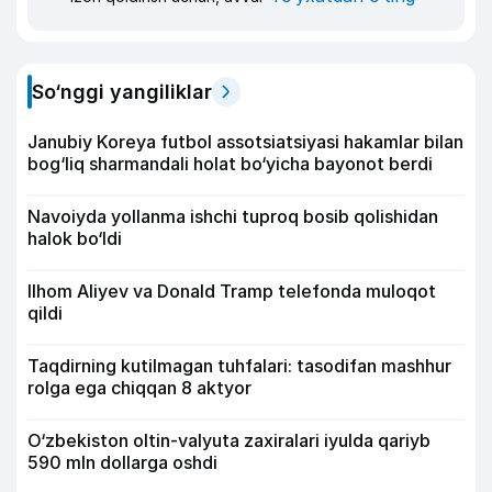
So‘nggi yangiliklar
Janubiy Koreya futbol assotsiatsiyasi hakamlar bilan
bog‘liq sharmandali holat bo‘yicha bayonot berdi
Navoiyda yollanma ishchi tuproq bosib qolishidan
halok bo‘ldi
Ilhom Aliyev va Donald Tramp telefonda muloqot
qildi
Taqdirning kutilmagan tuhfalari: tasodifan mashhur
rolga ega chiqqan 8 aktyor
O‘zbekiston oltin-valyuta zaxiralari iyulda qariyb
590 mln dollarga oshdi