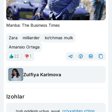
Manba: The Business Times
Zara
milliarder
ko‘chmas mulk
Amansio Ortega
22
1
Zulfiya Karimova
Izohlar
ro‘yxatdan o‘ting
Izoh qoldirish uchun, avval