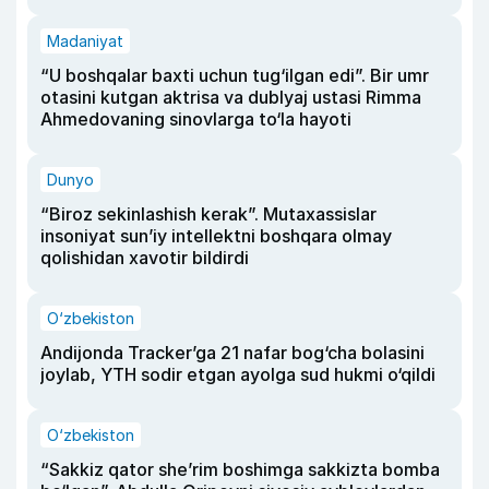
Madaniyat
“U boshqalar baxti uchun tug‘ilgan edi”. Bir umr
otasini kutgan aktrisa va dublyaj ustasi Rimma
Ahmedovaning sinovlarga to‘la hayoti
Dunyo
“Biroz sekinlashish kerak”. Mutaxassislar
insoniyat sun’iy intellektni boshqara olmay
qolishidan xavotir bildirdi
O‘zbekiston
Andijonda Tracker’ga 21 nafar bog‘cha bolasini
joylab, YTH sodir etgan ayolga sud hukmi o‘qildi
O‘zbekiston
“Sakkiz qator she’rim boshimga sakkizta bomba