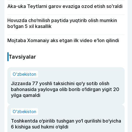
Aka-uka Teytlarni garov evaziga ozod etish soʻraldi
Hovuzda cho‘milish paytida yuqtirib olish mumkin
bo‘lgan 5 xil kasallik
Mojtaba Xomanaiy aks etgan ilk video e’lon qilindi
Tavsiyalar
O‘zbekiston
Jizzaxda 77 yoshli taksichini qo‘y sotib olish
bahonasida yaylovga olib borib o‘ldirgan yigit 20
yilga qamaldi
O‘zbekiston
Toshkentda o‘pirilib tushgan yo‘l qurilishi bo‘yicha
6 kishiga sud hukmi o‘qildi