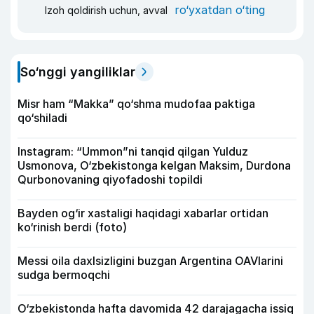
ro‘yxatdan o‘ting
Izoh qoldirish uchun, avval
So‘nggi yangiliklar
Misr ham “Makka” qo‘shma mudofaa paktiga
qo‘shiladi
Instagram: “Ummon”ni tanqid qilgan Yulduz
Usmonova, O‘zbekistonga kelgan Maksim, Durdona
Qurbonovaning qiyofadoshi topildi
Bayden og‘ir xastaligi haqidagi xabarlar ortidan
ko‘rinish berdi (foto)
Messi oila daxlsizligini buzgan Argentina OAVlarini
sudga bermoqchi
O‘zbekistonda hafta davomida 42 darajagacha issiq