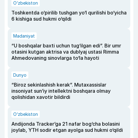
O‘zbekiston
Toshkentda o‘pirilib tushgan yo‘l qurilishi bo‘yicha
6 kishiga sud hukmi o‘qildi
Madaniyat
“U boshqalar baxti uchun tug‘ilgan edi”. Bir umr
otasini kutgan aktrisa va dublyaj ustasi Rimma
Ahmedovaning sinovlarga to‘la hayoti
Dunyo
“Biroz sekinlashish kerak”. Mutaxassislar
insoniyat sun’iy intellektni boshqara olmay
qolishidan xavotir bildirdi
O‘zbekiston
Andijonda Tracker’ga 21 nafar bog‘cha bolasini
joylab, YTH sodir etgan ayolga sud hukmi o‘qildi