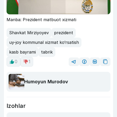
Manba: Prezident matbuot xizmati
Shavkat Mirziyoyev
prezident
uy-joy kommunal xizmat ko‘rsatish
kasb bayrami
tabrik
0
1
Humoyun Murodov
Izohlar