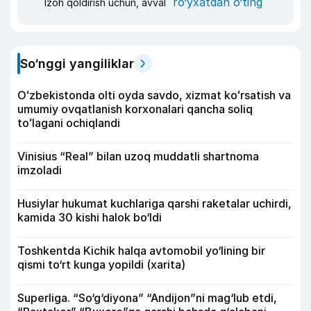
ro‘yxatdan o‘ting
Izoh qoldirish uchun, avval
So‘nggi yangiliklar
Oʻzbekistonda olti oyda savdo, xizmat koʻrsatish va
umumiy ovqatlanish korxonalari qancha soliq
toʻlagani ochiqlandi
Vinisius “Real” bilan uzoq muddatli shartnoma
imzoladi
Husiylar hukumat kuchlariga qarshi raketalar uchirdi,
kamida 30 kishi halok bo‘ldi
Toshkentda Kichik halqa avtomobil yo‘lining bir
qismi to‘rt kunga yopildi (xarita)
Superliga. “So‘g‘diyona” “Andijon”ni mag‘lub etdi,