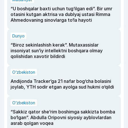
“U boshqalar baxti uchun tug‘ilgan edi”. Bir umr
otasini kutgan aktrisa va dublyaj ustasi Rimma
Ahmedovaning sinovlarga to‘la hayoti
Dunyo
“Biroz sekinlashish kerak”. Mutaxassislar
insoniyat sun’iy intellektni boshqara olmay
qolishidan xavotir bildirdi
O‘zbekiston
Andijonda Tracker’ga 21 nafar bog‘cha bolasini
joylab, YTH sodir etgan ayolga sud hukmi o‘qildi
O‘zbekiston
“Sakkiz qator she’rim boshimga sakkizta bomba
bo‘lgan”. Abdulla Oripovni siyosiy ayblovlardan
asrab qolgan voqea