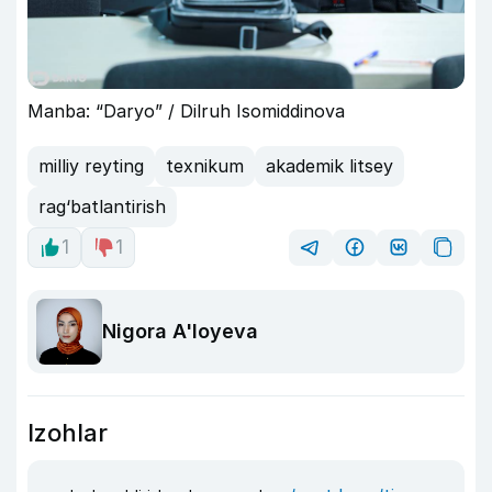
Manba: “Daryo” / Dilruh Isomiddinova
milliy reyting
texnikum
akademik litsey
rag‘batlantirish
1
1
Nigora A'loyeva
Izohlar