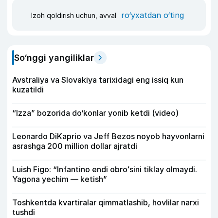
ro‘yxatdan o‘ting
Izoh qoldirish uchun, avval
So‘nggi yangiliklar
Avstraliya va Slovakiya tarixidagi eng issiq kun
kuzatildi
“Izza” bozorida do‘konlar yonib ketdi (video)
Leonardo DiKaprio va Jeff Bezos noyob hayvonlarni
asrashga 200 million dollar ajratdi
Luish Figo: “Infantino endi obroʻsini tiklay olmaydi.
Yagona yechim — ketish”
Toshkentda kvartiralar qimmatlashib, hovlilar narxi
tushdi