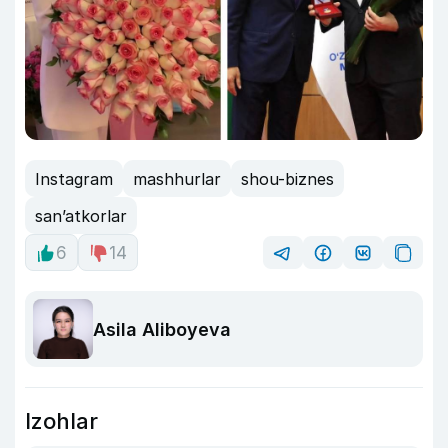
Instagram
mashhurlar
shou-biznes
san’atkorlar
6
14
Asila Aliboyeva
Izohlar