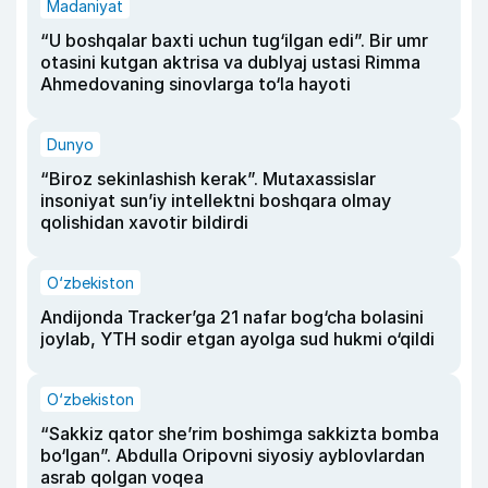
Madaniyat
“U boshqalar baxti uchun tug‘ilgan edi”. Bir umr
otasini kutgan aktrisa va dublyaj ustasi Rimma
Ahmedovaning sinovlarga to‘la hayoti
Dunyo
“Biroz sekinlashish kerak”. Mutaxassislar
insoniyat sun’iy intellektni boshqara olmay
qolishidan xavotir bildirdi
O‘zbekiston
Andijonda Tracker’ga 21 nafar bog‘cha bolasini
joylab, YTH sodir etgan ayolga sud hukmi o‘qildi
O‘zbekiston
“Sakkiz qator she’rim boshimga sakkizta bomba
bo‘lgan”. Abdulla Oripovni siyosiy ayblovlardan
asrab qolgan voqea