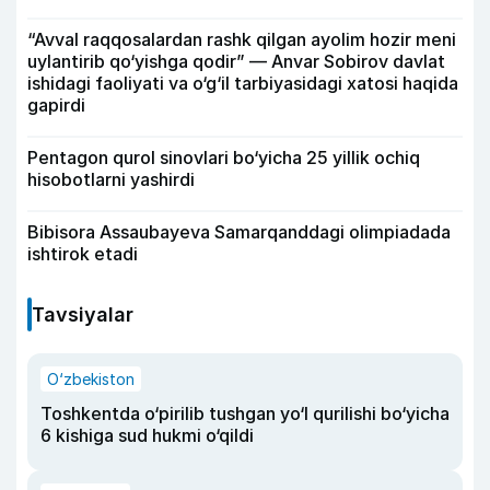
“Avval raqqosalardan rashk qilgan ayolim hozir meni
uylantirib qo‘yishga qodir” — Anvar Sobirov davlat
ishidagi faoliyati va o‘g‘il tarbiyasidagi xatosi haqida
gapirdi
Pentagon qurol sinovlari bo‘yicha 25 yillik ochiq
hisobotlarni yashirdi
Bibisora Assaubayeva Samarqanddagi olimpiadada
ishtirok etadi
Tavsiyalar
O‘zbekiston
Toshkentda o‘pirilib tushgan yo‘l qurilishi bo‘yicha
6 kishiga sud hukmi o‘qildi