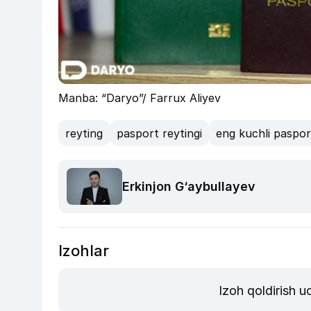
Manba: “Daryo”/ Farrux Aliyev
reyting
pasport reytingi
eng kuchli paspor
Erkinjon G‘aybullayev
Izohlar
Izoh qoldirish 