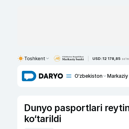
Toshkent
USD :
12 178,85
so'm
O‘zbekiston
Markaziy
Dunyo pasportlari reyti
ko‘tarildi