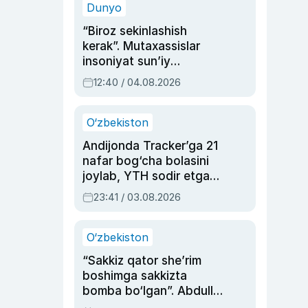
Dunyo
“Biroz sekinlashish
kerak”. Mutaxassislar
insoniyat sun’iy
intellektni boshqara
12:40 / 04.08.2026
olmay qolishidan xavotir
bildirdi
O‘zbekiston
Andijonda Tracker’ga 21
nafar bog‘cha bolasini
joylab, YTH sodir etgan
ayolga sud hukmi o‘qildi
23:41 / 03.08.2026
O‘zbekiston
“Sakkiz qator she’rim
boshimga sakkizta
bomba bo‘lgan”. Abdulla
Oripovni siyosiy