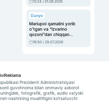
12:24 / 01.08.2026
ayblovlardan asrab
qolgan voqea
Dunyo
Mariupol qamalini yorib
oʻtgan va “Izvarino
qozoni”dan chiqqan
qahramon — Ukraina
19:50 / 29.07.2026
armiyasi bosh
qoʻmondoni Drapatiy
haqida
ivi
Reklama
publikasi Prezidenti Administratsiyasi
-sonli guvohnoma bilan ommaviy axborot
shuningdek, fotografik, grafik, audio va/yoki
et-nashrining muallifligini ko‘rsatuvchi