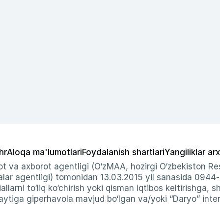
hr
Aloqa ma'lumotlari
Foydalanish shartlari
Yangiliklar arx
t va axborot agentligi (O‘zMAA, hozirgi O‘zbekiston Res
ar agentligi) tomonidan 13.03.2015 yil sanasida 0944
allarni to‘liq ko‘chirish yoki qisman iqtibos keltirishga, 
ytiga giperhavola mavjud bo‘lgan va/yoki “Daryo” intern