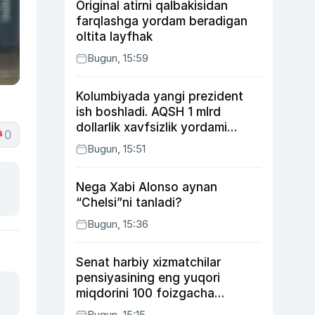
Original atirni qalbakisidan
farqlashga yordam beradigan
oltita layfhak
Bugun, 15:59
Kolumbiyada yangi prezident
ish boshladi. AQSH 1 mlrd
dollarlik xavfsizlik yordami
0
bermoqchi
Bugun, 15:51
Nega Xabi Alonso aynan
“Chelsi”ni tanladi?
Bugun, 15:36
Senat harbiy xizmatchilar
pensiyasining eng yuqori
miqdorini 100 foizgacha
oshirishni nazarda tutuvchi
Bugun, 15:15