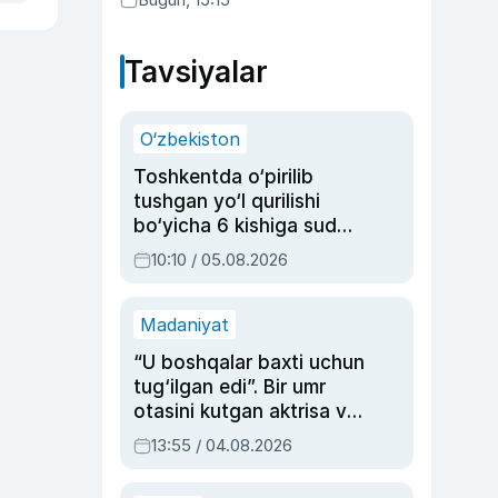
qonunni ma’qulladi
Tavsiyalar
O‘zbekiston
Toshkentda o‘pirilib
tushgan yo‘l qurilishi
bo‘yicha 6 kishiga sud
hukmi o‘qildi
10:10 / 05.08.2026
Madaniyat
“U boshqalar baxti uchun
tug‘ilgan edi”. Bir umr
otasini kutgan aktrisa va
dublyaj ustasi Rimma
13:55 / 04.08.2026
Ahmedovaning
sinovlarga to‘la hayoti