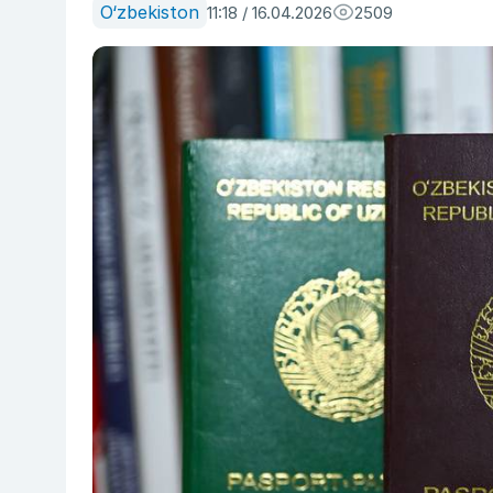
O‘zbekiston
11:18 / 16.04.2026
2509