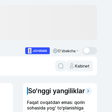
O‘zbekcha
Kabinet
So‘nggi yangiliklar
Faqat ovqatdan emas: qorin
sohasida yog‘ to‘planishiga