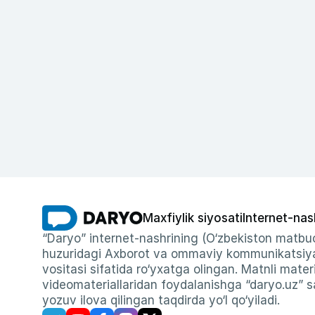
Maxfiylik siyosati
Internet-nas
“Daryo” internet-nashrining (O‘zbekiston matbuo
huzuridagi Axborot va ommaviy kommunikatsiyal
vositasi sifatida ro‘yxatga olingan. Matnli materi
videomateriallaridan foydalanishga “daryo.uz” sa
yozuv ilova qilingan taqdirda yo‘l qo‘yiladi.