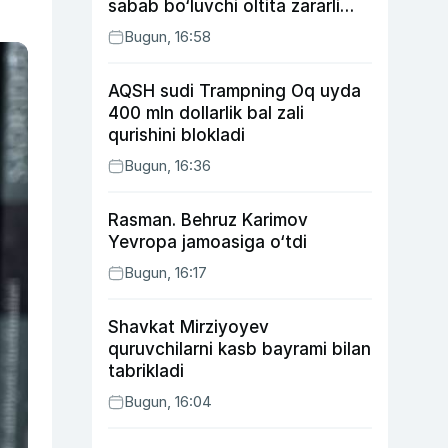
sabab bo‘luvchi oltita zararli
odat
Bugun, 16:58
AQSH sudi Trampning Oq uyda
400 mln dollarlik bal zali
qurishini blokladi
Bugun, 16:36
Rasman. Behruz Karimov
Yevropa jamoasiga o‘tdi
Bugun, 16:17
Shavkat Mirziyoyev
quruvchilarni kasb bayrami bilan
tabrikladi
Bugun, 16:04