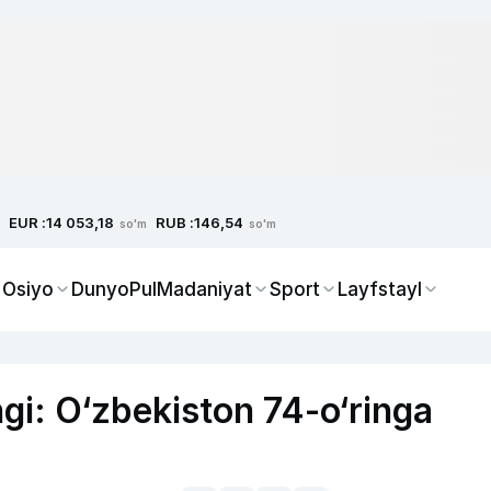
EUR :
RUB :
14 053,18
146,54
so'm
so'm
 Osiyo
Dunyo
Pul
Madaniyat
Sport
Layfstayl
ngi: O‘zbekiston 74-o‘ringa