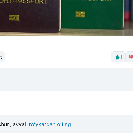
t
1
uchun, avval
ro‘yxatdan o‘ting