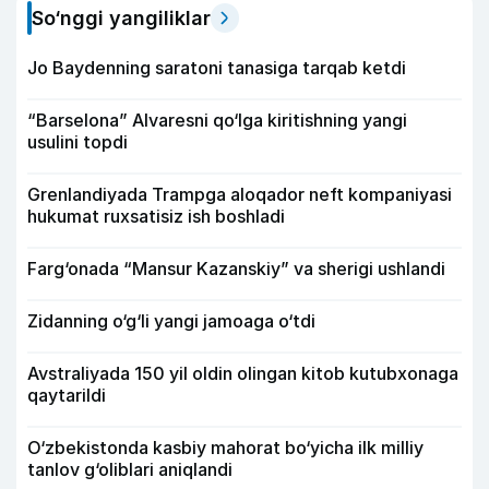
So‘nggi yangiliklar
Jo Baydenning saratoni tanasiga tarqab ketdi
“Barselona” Alvaresni qo‘lga kiritishning yangi
usulini topdi
Grenlandiyada Trampga aloqador neft kompaniyasi
hukumat ruxsatisiz ish boshladi
Farg‘onada “Mansur Kazanskiy” va sherigi ushlandi
Zidanning o‘g‘li yangi jamoaga o‘tdi
Avstraliyada 150 yil oldin olingan kitob kutubxonaga
qaytarildi
O‘zbekistonda kasbiy mahorat bo‘yicha ilk milliy
tanlov g‘oliblari aniqlandi