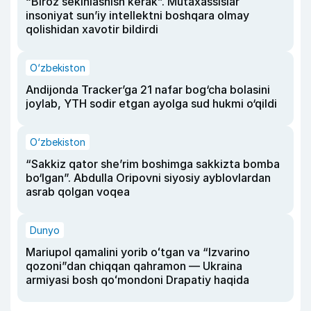
“Biroz sekinlashish kerak”. Mutaxassislar
insoniyat sun’iy intellektni boshqara olmay
qolishidan xavotir bildirdi
O‘zbekiston
Andijonda Tracker’ga 21 nafar bog‘cha bolasini
joylab, YTH sodir etgan ayolga sud hukmi o‘qildi
O‘zbekiston
“Sakkiz qator she’rim boshimga sakkizta bomba
bo‘lgan”. Abdulla Oripovni siyosiy ayblovlardan
asrab qolgan voqea
Dunyo
Mariupol qamalini yorib oʻtgan va “Izvarino
qozoni”dan chiqqan qahramon — Ukraina
armiyasi bosh qoʻmondoni Drapatiy haqida