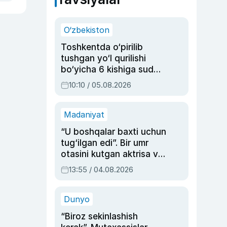
O‘zbekiston
Toshkentda o‘pirilib
tushgan yo‘l qurilishi
bo‘yicha 6 kishiga sud
hukmi o‘qildi
10:10 / 05.08.2026
Madaniyat
“U boshqalar baxti uchun
tug‘ilgan edi”. Bir umr
otasini kutgan aktrisa va
dublyaj ustasi Rimma
13:55 / 04.08.2026
Ahmedovaning
sinovlarga to‘la hayoti
Dunyo
“Biroz sekinlashish