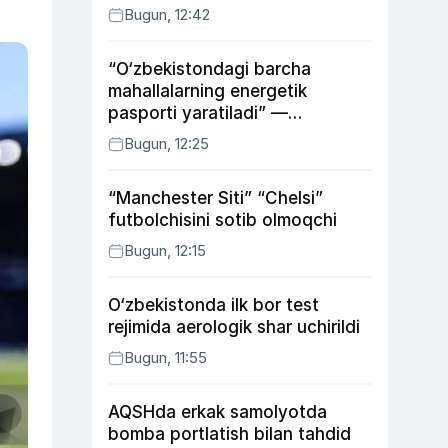
Bugun, 12:42
“O‘zbekistondagi barcha
mahallalarning energetik
pasporti yaratiladi” —
energetika vaziri
Bugun, 12:25
“Manchester Siti” “Chelsi”
futbolchisini sotib olmoqchi
Bugun, 12:15
O‘zbekistonda ilk bor test
rejimida aerologik shar uchirildi
Bugun, 11:55
AQSHda erkak samolyotda
bomba portlatish bilan tahdid