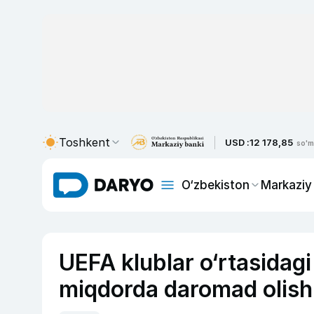
Toshkent
USD :
12 178,85
so'm
O‘zbekiston
Markaziy
UEFA klublar o‘rtasidag
miqdorda daromad olish