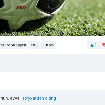
Yevropa Ligasi
YKL
Futbol
2
uchun, avval
ro‘yxatdan o‘ting