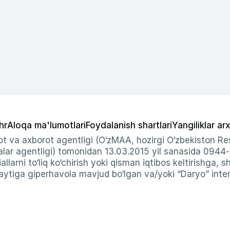
hr
Aloqa ma'lumotlari
Foydalanish shartlari
Yangiliklar arx
t va axborot agentligi (O‘zMAA, hozirgi O‘zbekiston Res
ar agentligi) tomonidan 13.03.2015 yil sanasida 0944
allarni to‘liq ko‘chirish yoki qisman iqtibos keltirishga, 
ytiga giperhavola mavjud bo‘lgan va/yoki “Daryo” intern