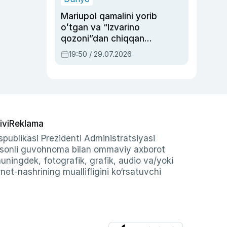
Mariupol qamalini yorib
oʻtgan va “Izvarino
qozoni”dan chiqqan
qahramon — Ukraina
19:50 / 29.07.2026
armiyasi bosh
qoʻmondoni Drapatiy
haqida
ivi
Reklama
publikasi Prezidenti Administratsiyasi
-sonli guvohnoma bilan ommaviy axborot
shuningdek, fotografik, grafik, audio va/yoki
et-nashrining muallifligini ko‘rsatuvchi