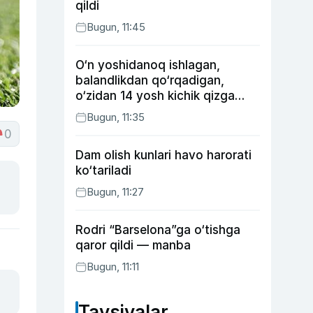
qildi
Bugun, 11:45
O‘n yoshidanoq ishlagan,
balandlikdan qo‘rqadigan,
o‘zidan 14 yosh kichik qizga
uylangan Yorqinxo‘ja Umarov
Bugun, 11:35
34 yoshda
0
Dam olish kunlari havo harorati
ko‘tariladi
Bugun, 11:27
Rodri “Barselona”ga o‘tishga
qaror qildi — manba
Bugun, 11:11
Tavsiyalar