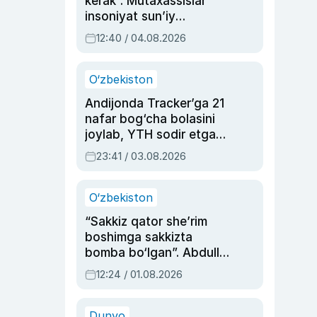
kerak”. Mutaxassislar
insoniyat sun’iy
intellektni boshqara
12:40 / 04.08.2026
olmay qolishidan xavotir
bildirdi
O‘zbekiston
Andijonda Tracker’ga 21
nafar bog‘cha bolasini
joylab, YTH sodir etgan
ayolga sud hukmi o‘qildi
23:41 / 03.08.2026
O‘zbekiston
“Sakkiz qator she’rim
boshimga sakkizta
bomba bo‘lgan”. Abdulla
Oripovni siyosiy
12:24 / 01.08.2026
ayblovlardan asrab
qolgan voqea
Dunyo