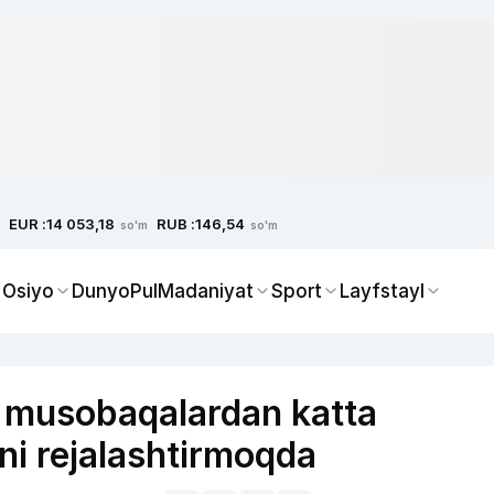
EUR :
RUB :
14 053,18
146,54
so'm
so'm
 Osiyo
Dunyo
Pul
Madaniyat
Sport
Layfstayl
i musobaqalardan katta
ni rejalashtirmoqda