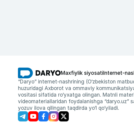
Maxfiylik siyosati
Internet-nas
“Daryo” internet-nashrining (O‘zbekiston matbuo
huzuridagi Axborot va ommaviy kommunikatsiyal
vositasi sifatida ro‘yxatga olingan. Matnli materi
videomateriallaridan foydalanishga “daryo.uz” sa
yozuv ilova qilingan taqdirda yo‘l qo‘yiladi.