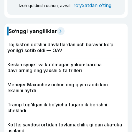
ro‘yxatdan o‘ting
Izoh qoldirish uchun, avval
So‘nggi yangiliklar
Tojikiston qo‘shni davlatlardan uch baravar ko‘p
yonilg‘i sotib oldi — OAV
Keskin syujet va kutilmagan yakun: barcha
davrlarning eng yaxshi 5 ta trilleri
Menejer Maxachev uchun eng qiyin raqib kim
ekanini aytdi
Tramp tug‘ilganlik bo‘yicha fuqarolik berishni
chekladi
Kottej savdosi ortidan tovlamachilik qilgan aka-uka
ushlandi