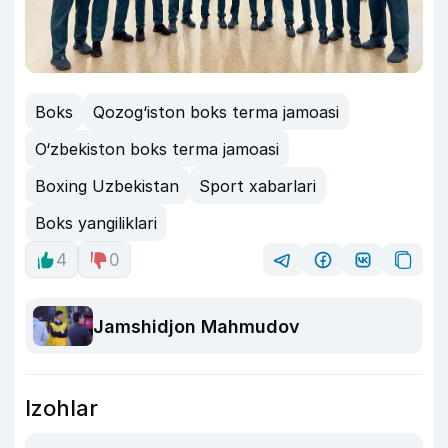
Boks
Qozog‘iston boks terma jamoasi
O‘zbekiston boks terma jamoasi
Boxing Uzbekistan
Sport xabarlari
Boks yangiliklari
4
0
Jamshidjon Mahmudov
Izohlar