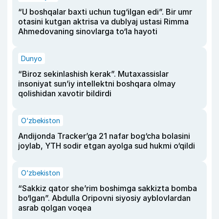
“U boshqalar baxti uchun tug‘ilgan edi”. Bir umr
otasini kutgan aktrisa va dublyaj ustasi Rimma
Ahmedovaning sinovlarga to‘la hayoti
Dunyo
“Biroz sekinlashish kerak”. Mutaxassislar
insoniyat sun’iy intellektni boshqara olmay
qolishidan xavotir bildirdi
O‘zbekiston
Andijonda Tracker’ga 21 nafar bog‘cha bolasini
joylab, YTH sodir etgan ayolga sud hukmi o‘qildi
O‘zbekiston
“Sakkiz qator she’rim boshimga sakkizta bomba
bo‘lgan”. Abdulla Oripovni siyosiy ayblovlardan
asrab qolgan voqea