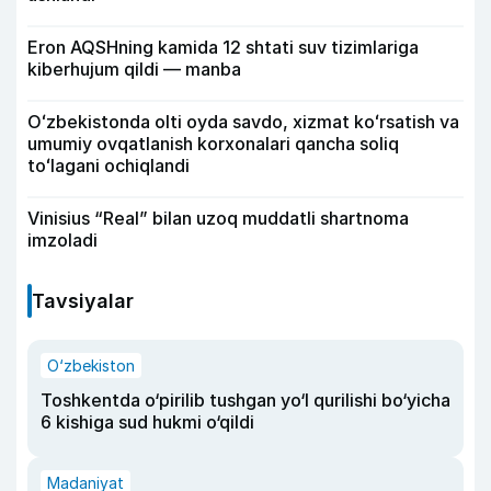
Eron AQSHning kamida 12 shtati suv tizimlariga
kiberhujum qildi — manba
Oʻzbekistonda olti oyda savdo, xizmat koʻrsatish va
umumiy ovqatlanish korxonalari qancha soliq
toʻlagani ochiqlandi
Vinisius “Real” bilan uzoq muddatli shartnoma
imzoladi
Tavsiyalar
O‘zbekiston
Toshkentda o‘pirilib tushgan yo‘l qurilishi bo‘yicha
6 kishiga sud hukmi o‘qildi
Madaniyat